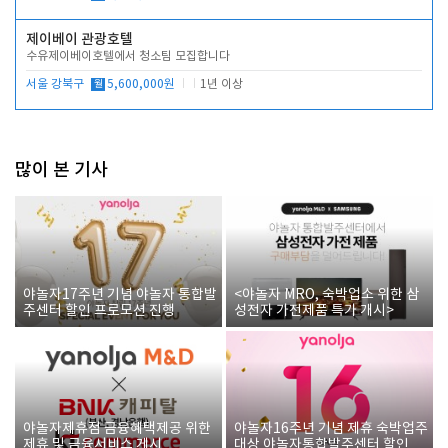
제이베이 관광호텔
수유제이베이호텔에서 청소팀 모집합니다
서울 강북구
월
5,600,000원
1년 이상
많이 본 기사
야놀자17주년 기념 야놀자 통합발
<야놀자 MRO, 숙박업소 위한 삼
주센터 할인 프로모션 진행
성전자 가전제품 특가 개시>
야놀자제휴점 금융혜택제공 위한
야놀자16주년 기념 제휴 숙박업주
제휴 및 금융서비스 게시
대상 야놀자통합발주센터 할인쿠