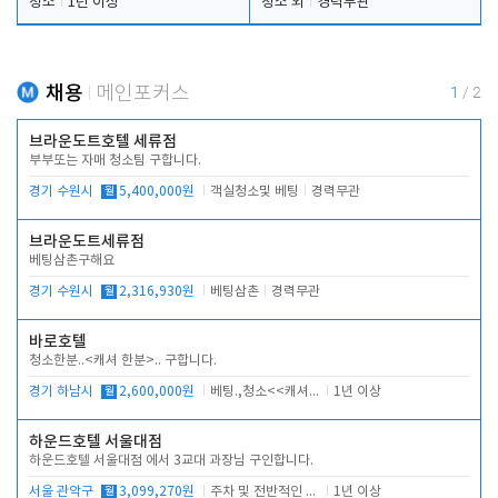
청소
1년 이상
청소 외
경력무관
채용
메인포커스
1
/
2
브라운도트호텔 세류점
부부또는 자매 청소팀 구합니다.
경기 수원시
월
5,400,000원
객실청소및 베팅
경력무관
브라운도트세류점
베팅삼촌구해요
경기 수원시
월
2,316,930원
베팅삼촌
경력무관
바로호텔
청소한분..<캐셔 한분>.. 구합니다.
경기 하남시
월
2,600,000원
베팅.,청소<<캐셔 모셔봅니다.
1년 이상
하운드호텔 서울대점
하운드호텔 서울대점 에서 3교대 과장님 구인합니다.
서울 관악구
월
3,099,270원
주차 및 전반적인 당번업무
1년 이상