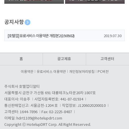
폰 증정
공지사항
[호텔업] 개인정보 처리방침 개정본1 (19.09.02)
2019.07.30
[호텔업] 유료서비스 이용약관 개정본2 (19.09.02)
2019.07.30
[호텔업] 개인정보 처리방침 개정본2 (19.09.02)
2019.07.30
홈
광고제휴
고객센터
이용약관
유료서비스 이용약관
개인정보처리방침
PC버전
주식회사 호텔업디알티
서울특별시 금천구 가산동 691 대륭테크노타운20차 1807호
대표이사: 이송주
사업자등록번호: 441-87-01934
통신판매업신고: 서울금천-1204 호
직업정보: J1206020200010
고객센터: 1644-7896
Fax: 02-2225-8487
이메일:
hdrt1109@hotelupdrt.com
Copyright ⓒ HotelupDRT Corp. All Right Reserved.