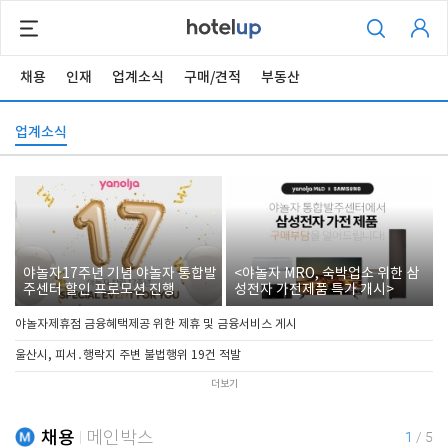
채용
인재
업계소식
구매/견적
부동산
업계소식
야놀자17주년 기념 야놀자 통합발
<야놀자 MRO, 숙박업소 위한 삼
주센터 할인 프로모션 진행
성전자 가전제품 특가 개시>
야놀자제휴점 금융혜택제공 위한 제휴 및 금융서비스 게시
울산시, 피서․행락지 주변 불법행위 19건 적발
더보기
채용
메인박스
1
/
5