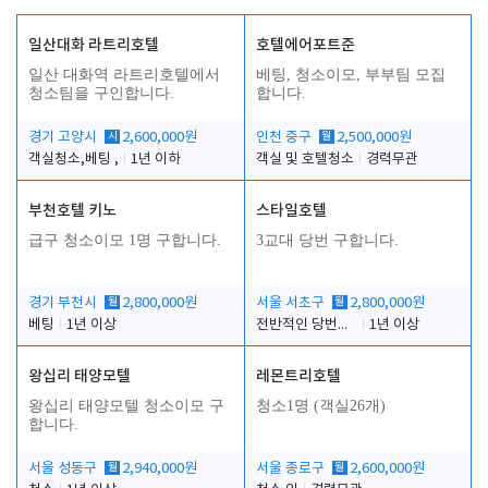
일산대화 라트리호텔
호텔에어포트준
일산 대화역 라트리호텔에서
베팅, 청소이모, 부부팀 모집
청소팀을 구인합니다.
합니다.
경기 고양시
시
2,600,000원
인천 중구
월
2,500,000원
객실청소,베팅 ,
1년 이하
객실 및 호텔청소
경력무관
부천호텔 키노
스타일호텔
급구 청소이모 1명 구합니다.
3교대 당번 구합니다.
경기 부천시
월
2,800,000원
서울 서초구
월
2,800,000원
베팅
1년 이상
전반적인 당번업무
1년 이상
왕십리 태양모텔
레몬트리호텔
왕십리 태양모텔 청소이모 구
청소1명 (객실26개)
합니다.
서울 성동구
월
2,940,000원
서울 종로구
월
2,600,000원