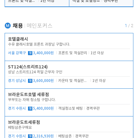
프론트 및 객실관리
1년 이상
객실 및 호텔청소
경력무관
채용
메인포커스
1
/
2
호텔클래시
수유 클래시호텔 프론트 과장님 구합니다.
서울 강북구
월
3,400,000원
프론트 및 객실관리
1년 이상
ST124(스트리트124)
성남 스트리트124 격일 근무자 구인
경기 성남시
월
3,600,000원
카운터 및 객실관리 전반
1년 이상
브라운도트호텔 세류점
부부또는 자매 청소팀 구합니다.
경기 수원시
월
5,400,000원
객실청소및 베팅
경력무관
브라운도트세류점
베팅삼촌구해요
경기 수원시
월
2,316,930원
베팅삼촌
경력무관