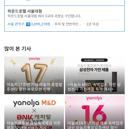
하운드호텔 서울대점
하운드호텔 서울대점 에서 3교대 과장님 구인합니다.
서울 관악구
월
3,099,270원
주차 및 전반적인 당번업무
1년 이상
많이 본 기사
야놀자17주년 기념 야놀자 통합발
<야놀자 MRO, 숙박업소 위한 삼
주센터 할인 프로모션 진행
성전자 가전제품 특가 개시>
야놀자제휴점 금융혜택제공 위한
야놀자16주년 기념 제휴 숙박업주
제휴 및 금융서비스 게시
대상 야놀자통합발주센터 할인쿠