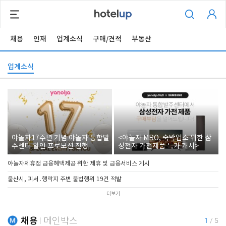
채용
인재
업계소식
구매/견적
부동산
업계소식
야놀자17주년 기념 야놀자 통합발
<야놀자 MRO, 숙박업소 위한 삼
주센터 할인 프로모션 진행
성전자 가전제품 특가 개시>
야놀자제휴점 금융혜택제공 위한 제휴 및 금융서비스 게시
울산시, 피서․행락지 주변 불법행위 19건 적발
더보기
채용
메인박스
1
/
5