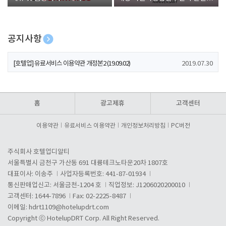
폰 증정
공지사항
[호텔업] 개인정보 처리방침 개정본1 (19.09.02)
2019.07.30
[호텔업] 유료서비스 이용약관 개정본2 (19.09.02)
2019.07.30
[호텔업] 개인정보 처리방침 개정본2 (19.09.02)
2019.07.30
홈
광고제휴
고객센터
이용약관
유료서비스 이용약관
개인정보처리방침
PC버전
주식회사 호텔업디알티
서울특별시 금천구 가산동 691 대륭테크노타운20차 1807호
대표이사: 이송주
사업자등록번호: 441-87-01934
통신판매업신고: 서울금천-1204 호
직업정보: J1206020200010
고객센터: 1644-7896
Fax: 02-2225-8487
이메일:
hdrt1109@hotelupdrt.com
Copyright ⓒ HotelupDRT Corp. All Right Reserved.