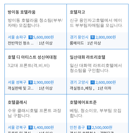
방이동 호텔라움
호텔자고
방이동 호텔라움 청소팀(부부/
신규 용인자고호텔에서 메이
자매) 모집합니다.
드 부부팀자매팀을 모십니다.
서울 송파구
월
5,600,000원
경기 용인시
월
2,800,000원
전반적인 청소 업무(객실청소.객실정리)
1년 이상
룸메이드
1년 이상
호텔 디 아티스트 성신여대점
일산대화 라트리호텔
3교대 프론트(격,비,비)
일산 대화역 라트리호텔에서
청소팀을 구인합니다.
서울 성북구
월
2,900,000원
경기 고양시
시
2,600,000원
객실판매 및 고객응대
1년 이상
객실청소,베팅 ,
1년 이하
호텔클래시
호텔에어포트준
수유 클래시호텔 프론트 과장
베팅, 청소이모, 부부팀 모집
님 구합니다.
합니다.
서울 강북구
월
3,400,000원
인천 중구
월
2,500,000원