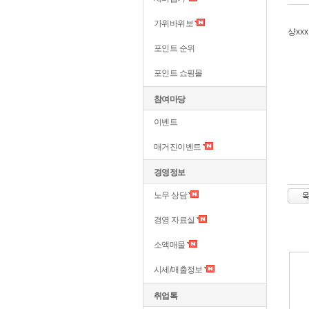
가위바위보
샹xx
포인트 순위
포인트 쇼핑몰
참여마당
이벤트
매거진이벤트
경영정보
노무 상담
경영 자료실
소액매물
시세/매출정보
취업톡