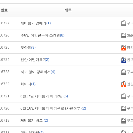
번호
제목
16727
제비뽑기 없애라
(1)
구
16726
주6일 야간근무자 쓰려면
(8)
dap
16725
맞아요
(9)
영
16724
천안 어떤가요?
(2)
벤
16723
저도 많이 당해봐서
(4)
구
16722
화이티
(1)
영
16721
6월17일 제비뽑기 비리2탄
(5)
구
16720
6월 16일제비뽑기 비리폭로 (사진첨부)
(2)
구
16719
제비뽑기 버그
(2)
구
16718
당번 일자리
(4)
chlx