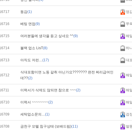
16717
동감
(1)
영
16716
베팅 면접
(9)
쭈
16715
여러분들에 생각을 듣고 싶네요 ^^
(9)
해
16714
블랙 업소 LisT
(8)
하
16713
아직도 저런....
(17)
대
식대포함이면 노동 갈취 아닌가요??????? 완전 쩌리급여인
16712
해
데??
(2)
16711
이력서가 삭제도 않되면 참으로 ~~~
(2)
해
16710
이력서 ~~~~~~~~
(2)
해
16709
세탁업소문의....
(1)
검
16708
금천구 모텔 침구상태 (보배드림)
(11)
멀뚱