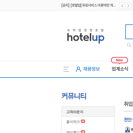
[공지] [호텔업] 유료서비스 이용약관 개정본2 (19.09.02)
[공지] [호텔업] 개인정보 처리방침 개정본2 (19.09.02)
호텔업
채용정보
업계소식
커뮤니티
취업
고객라운지
천안
출석체크
제비뽑기