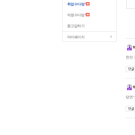
취업수다방
익명수다방
묻고답하기
마이페이지