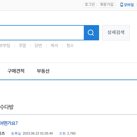
로그인
회원가입
모바일
로고
상세검색
부부팀
주말
당번
캐셔
청소
구매견적
부동산
수다방
 어떤가요?
벤츠
등록일
2023.06.22 01:05:40
조회
2,760