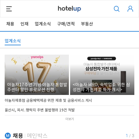
채용
인재
업계소식
구매/견적
부동산
업계소식
야놀자17주년 기념 야놀자 통합발
<야놀자 MRO, 숙박업소 위한 삼
주센터 할인 프로모션 진행
성전자 가전제품 특가 개시>
야놀자제휴점 금융혜택제공 위한 제휴 및 금융서비스 게시
울산시, 피서․행락지 주변 불법행위 19건 적발
더보기
채용
메인박스
1
/
3