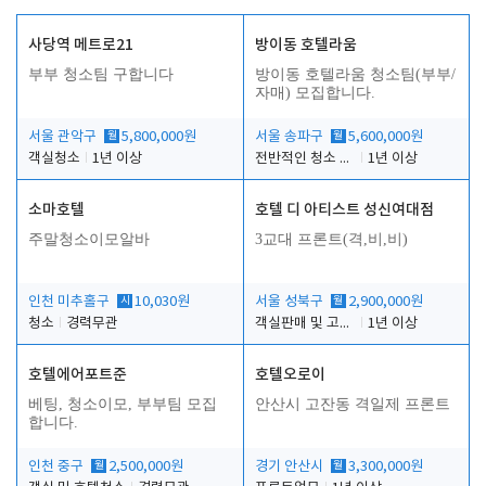
사당역 메트로21
방이동 호텔라움
부부 청소팀 구합니다
방이동 호텔라움 청소팀(부부/
자매) 모집합니다.
서울 관악구
월
5,800,000원
서울 송파구
월
5,600,000원
객실청소
1년 이상
전반적인 청소 업무(객실청소.객실정리)
1년 이상
소마호텔
호텔 디 아티스트 성신여대점
주말청소이모알바
3교대 프론트(격,비,비)
인천 미추홀구
시
10,030원
서울 성북구
월
2,900,000원
청소
경력무관
객실판매 및 고객응대
1년 이상
호텔에어포트준
호텔오로이
베팅, 청소이모, 부부팀 모집
안산시 고잔동 격일제 프론트
합니다.
인천 중구
월
2,500,000원
경기 안산시
월
3,300,000원