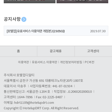
폰 증정
공지사항
[호텔업] 개인정보 처리방침 개정본1 (19.09.02)
2019.07.30
[호텔업] 유료서비스 이용약관 개정본2 (19.09.02)
2019.07.30
[호텔업] 개인정보 처리방침 개정본2 (19.09.02)
2019.07.30
홈
광고제휴
고객센터
이용약관
유료서비스 이용약관
개인정보처리방침
PC버전
주식회사 호텔업디알티
서울특별시 금천구 가산동 691 대륭테크노타운20차 1807호
대표이사: 이송주
사업자등록번호: 441-87-01934
통신판매업신고: 서울금천-1204 호
직업정보: J1206020200010
고객센터: 1644-7896
Fax: 02-2225-8487
이메일:
hdrt1109@hotelupdrt.com
Copyright ⓒ HotelupDRT Corp. All Right Reserved.