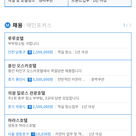
객실 및 호텔청소
경력무관
프론트업무
1년 이상
채용
메인포커스
1
/
1
루루호텔
부부청소팀 구합니다
인천 남동구
월
2,500,000원
객실 청소
1년 이상
용인 오스카호텔
용인 처인구 오스카호텔에서 격일당번 채용합니다
경기 용인시
월
3,500,000원
전반적인 카운터 업무
경력무관
의왕 밀로스 관광호텔
주1회 휴무 청소 부부팀, 3교대 당번 모집합니다.
경기 의왕시
월
2,500,000원
객실 청소업무
1년 이상
하라스호텔
영등포 하라스호텔
서울 영등포구
시
10,030원
카운터 업무 및 객실관리(청소상태 확인, 객실판매)
1년 이상