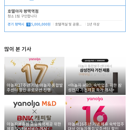
호텔야자 평택역점
청소 1팀 구인합니다
경기 평택시
월
5,000,000원
호텔객실 및 공용시설 청소 관리
1년 이상
많이 본 기사
야놀자17주년 기념 야놀자 통합발
<야놀자 MRO, 숙박업소 위한 삼
주센터 할인 프로모션 진행
성전자 가전제품 특가 개시>
야놀자제휴점 금융혜택제공 위한
야놀자16주년 기념 제휴 숙박업주
제휴 및 금융서비스 게시
대상 야놀자통합발주센터 할인쿠