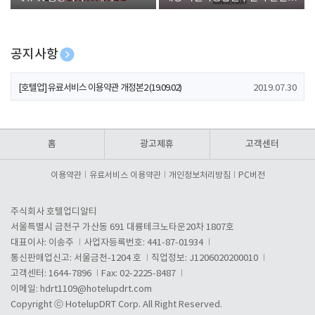
폰 증정
공지사항
[호텔업] 개인정보 처리방침 개정본1 (19.09.02)
2019.07.30
[호텔업] 유료서비스 이용약관 개정본2 (19.09.02)
2019.07.30
[호텔업] 개인정보 처리방침 개정본2 (19.09.02)
2019.07.30
홈
광고제휴
고객센터
이용약관
유료서비스 이용약관
개인정보처리방침
PC버전
주식회사 호텔업디알티
서울특별시 금천구 가산동 691 대륭테크노타운20차 1807호
대표이사: 이송주
사업자등록번호: 441-87-01934
통신판매업신고: 서울금천-1204 호
직업정보: J1206020200010
고객센터: 1644-7896
Fax: 02-2225-8487
이메일:
hdrt1109@hotelupdrt.com
Copyright ⓒ HotelupDRT Corp. All Right Reserved.