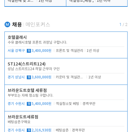
객실판매 및 고객응대
1년 이상
객실청소,베팅 ,
1년 이하
채용
메인포커스
1
/
2
호텔클래시
수유 클래시호텔 프론트 과장님 구합니다.
서울 강북구
월
3,400,000원
프론트 및 객실관리
1년 이상
ST124(스트리트124)
성남 스트리트124 격일 근무자 구인
경기 성남시
월
3,600,000원
카운터 및 객실관리 전반
1년 이상
브라운도트호텔 세류점
부부또는 자매 청소팀 구합니다.
경기 수원시
월
5,400,000원
객실청소및 베팅
경력무관
브라운도트세류점
베팅삼촌구해요
경기 수원시
월
2,316,930원
베팅삼촌
경력무관