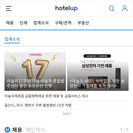
채용
인재
업계소식
구매/견적
부동산
업계소식
야놀자17주년 기념 야놀자 통합발
<야놀자 MRO, 숙박업소 위한 삼
주센터 할인 프로모션 진행
성전자 가전제품 특가 개시>
야놀자제휴점 금융혜택제공 위한 제휴 및 금융서비스 게시
울산시, 피서․행락지 주변 불법행위 19건 적발
더보기
채용
메인박스
1
/
5