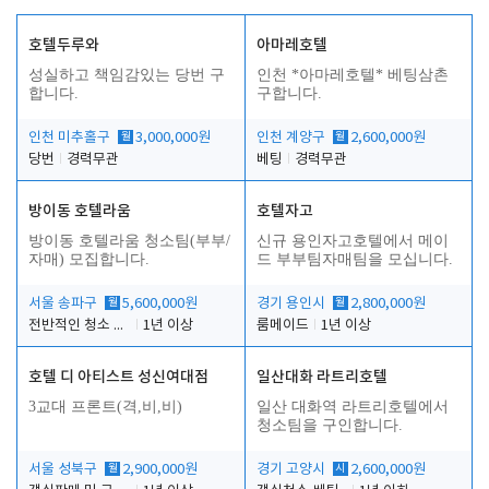
호텔두루와
아마레호텔
성실하고 책임감있는 당번 구
인천 *아마레호텔* 베팅삼촌
합니다.
구합니다.
인천 미추홀구
월
3,000,000원
인천 계양구
월
2,600,000원
당번
경력무관
베팅
경력무관
방이동 호텔라움
호텔자고
방이동 호텔라움 청소팀(부부/
신규 용인자고호텔에서 메이
자매) 모집합니다.
드 부부팀자매팀을 모십니다.
서울 송파구
월
5,600,000원
경기 용인시
월
2,800,000원
전반적인 청소 업무(객실청소.객실정리)
1년 이상
룸메이드
1년 이상
호텔 디 아티스트 성신여대점
일산대화 라트리호텔
3교대 프론트(격,비,비)
일산 대화역 라트리호텔에서
청소팀을 구인합니다.
서울 성북구
월
2,900,000원
경기 고양시
시
2,600,000원