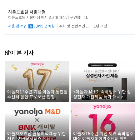
하운드호텔 서울대점
하운드호텔 서울대점 에서 3교대 과장님 구인합니다.
서울 관악구
월
3,099,270원
주차 및 전반적인 당번업무
1년 이상
많이 본 기사
야놀자17주년 기념 야놀자 통합발
<야놀자 MRO, 숙박업소 위한 삼
주센터 할인 프로모션 진행
성전자 가전제품 특가 개시>
야놀자제휴점 금융혜택제공 위한
야놀자16주년 기념 제휴 숙박업주
제휴 및 금융서비스 게시
대상 야놀자통합발주센터 할인쿠