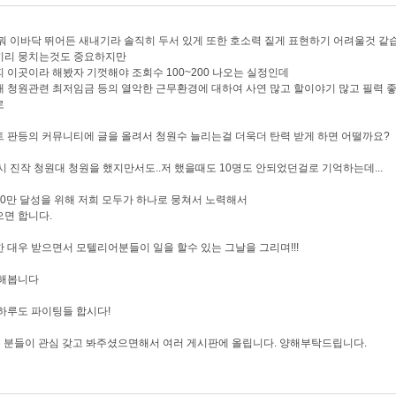
뭐 이바닥 뛰어든 새내기라 솔직히 두서 있게 또한 호소력 짙게 표현하기 어려울것 같
끼리 뭉치는것도 중요하지만
 이곳이라 해봤자 기껏해야 조회수 100~200 나오는 실정인데
 청원관련 최저임금 등의 열악한 근무환경에 대하여 사연 많고 할이야기 많고 필력 
로
 판등의 커뮤니티에 글을 올려서 청원수 늘리는걸 더욱더 탄력 받게 하면 어떨까요?
시 진작 청원대 청원을 했지만서도..저 했을때도 10명도 안되었던걸로 기억하는데...
! 20만 달성을 위해 저희 모두가 하나로 뭉쳐서 노력해서
면 합니다.
 대우 받으면서 모텔리어분들이 일을 할수 있는 그날을 그리며!!!
 해봅니다
하루도 파이팅들 합시다!
은 분들이 관심 갖고 봐주셨으면해서 여러 게시판에 올립니다. 양해부탁드립니다.