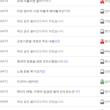
16479
요세 더블치면 얼마???
(7)
현
16478
이런 양아치 사장 어떻게 해야될까요?
(5)
양
16477
해당 글은 블라인드처리 되었습니다.
귀
16476
해당 글은 블라인드처리 되었습니다.
짱
16475
근로기준법 개정안 주요 내용
(12)
할
16474
해당 글은 블라인드처리 되었습니다.
kik
16473
청와대 청원글 관련 건의사항입니다.
(1)
힘
16472
노원.창동 쪽 이요?
(2)
당번
16471
이건아니잖아
(6)
삶
16470
메이드.배팅. 카운터 임금은 절대 안오르는군~
(7)
짱
16469
해당 글은 블라인드처리 되었습니다.
아