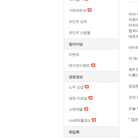
가위바위보
저야 
저희
포인트 순위
어차피
청와대
포인트 쇼핑몰
대표
참여마당
네이트
이벤트
저 역
매거진이벤트
꼭!!
이뤘으
경영정보
정당한
노무 상담
건의
경영 자료실
오늘 
소액매물
* 많
시세/매출정보
취업톡