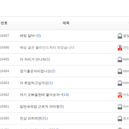
번호
제목
16487
배팅 알바~
(5)
별
16486
해당 글은 블라인드처리 되었습니다.
안
16485
아 자리가 안나와
(1)
min
16484
경기좋은자리없나요
(2)
min
16483
아 취업하고싶어요
(1)
min
16482
여기 오빠들한테 물어보자~!
(19)
이
16481
일반숙박업 근로자 여러분
(5)
카
16480
진상 피하려면
(31)
트