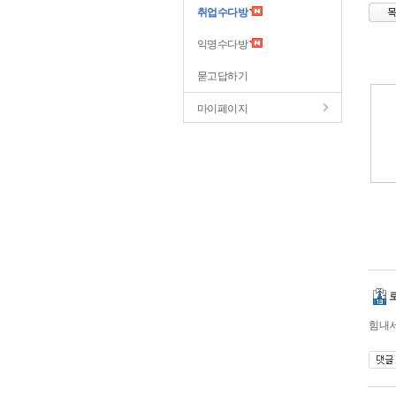
취업수다방
익명수다방
묻고답하기
마이페이지