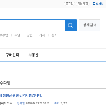
로그인
회원가입
모바일
로고
상세검색
부부팀
주말
당번
캐셔
청소
구매견적
부동산
수다방
대 청원글 관련 건의사항입니다.
힘내요모두
등록일
2018.02.19 21:18:01
조회
2,527