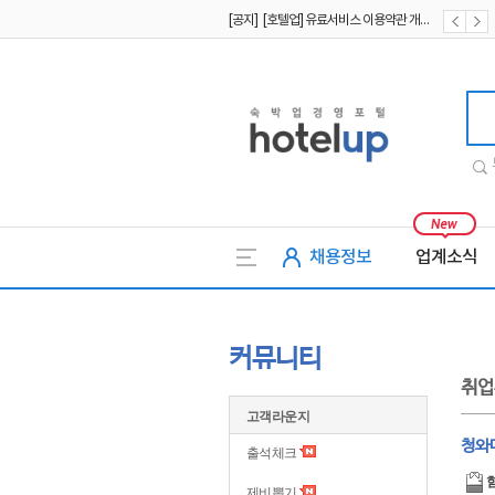
[공지] [호텔업] 유료서비스 이용약관 개정본2 (19.09.02)
[공지] [호텔업] 개인정보 처리방침 개정본2 (19.09.02)
호텔업
채용정보
업계소식
커뮤니티
취업
고객라운지
청와
출석체크
제비뽑기