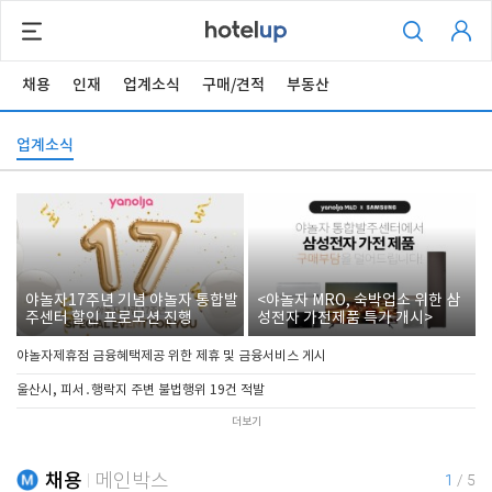
채용
인재
업계소식
구매/견적
부동산
업계소식
야놀자17주년 기념 야놀자 통합발
<야놀자 MRO, 숙박업소 위한 삼
주센터 할인 프로모션 진행
성전자 가전제품 특가 개시>
야놀자제휴점 금융혜택제공 위한 제휴 및 금융서비스 게시
울산시, 피서․행락지 주변 불법행위 19건 적발
더보기
채용
메인박스
1
/
5