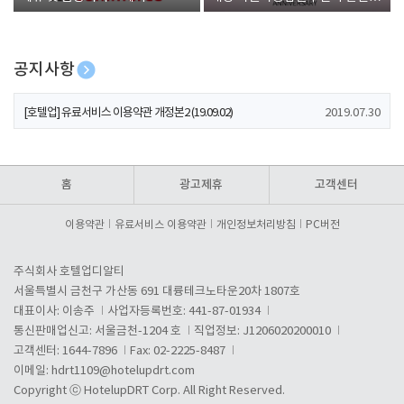
폰 증정
공지사항
[호텔업] 개인정보 처리방침 개정본1 (19.09.02)
2019.07.30
[호텔업] 유료서비스 이용약관 개정본2 (19.09.02)
2019.07.30
[호텔업] 개인정보 처리방침 개정본2 (19.09.02)
2019.07.30
홈
광고제휴
고객센터
이용약관
유료서비스 이용약관
개인정보처리방침
PC버전
주식회사 호텔업디알티
서울특별시 금천구 가산동 691 대륭테크노타운20차 1807호
대표이사: 이송주
사업자등록번호: 441-87-01934
통신판매업신고: 서울금천-1204 호
직업정보: J1206020200010
고객센터: 1644-7896
Fax: 02-2225-8487
이메일:
hdrt1109@hotelupdrt.com
Copyright ⓒ HotelupDRT Corp. All Right Reserved.