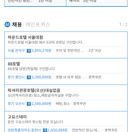
전반적인 당번업무
1년 이상
메이드
1년 이상
채용
메인포커스
1
/
2
하운드호텔 서울대점
하운드호텔 서울대점 에서 3교대 과장님 구인합니다.
서울 관악구
월
3,099,270원
주차 및 전반적인 당번업무
1년 이상
88호텔
88호텔 당번(격일제) 구인합니다
경기 용인시
월
3,200,000원
호텔 내 외부 점검 및 프런트 운영
경력무관
럭셔리관광호텔(오산)대실없음
오산(럭셔리관광) 청소,베팅같이하실분 구합니다~
경기 오산시
월
2,500,000원
베팅,청소
경력무관
고요스테이
춘천 고요스테이 청소팀 한분 모십니다
강원특별자치도 춘천시
월
1,650,000원
전반적인 청소/세탁업무
경력무관