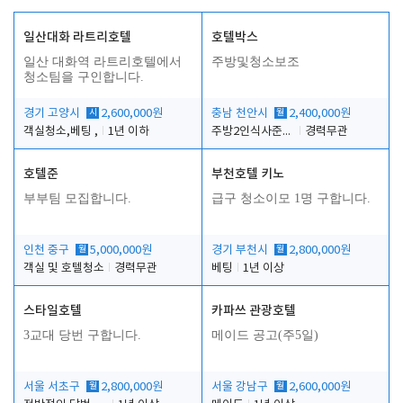
일산대화 라트리호텔
호텔박스
일산 대화역 라트리호텔에서
주방및청소보조
청소팀을 구인합니다.
경기 고양시
시
2,600,000원
충남 천안시
월
2,400,000원
객실청소,베팅 ,
1년 이하
주방2인식사준비및청소린렌보조
경력무관
호텔준
부천호텔 키노
부부팀 모집합니다.
급구 청소이모 1명 구합니다.
인천 중구
월
5,000,000원
경기 부천시
월
2,800,000원
객실 및 호텔청소
경력무관
베팅
1년 이상
스타일호텔
카파쓰 관광호텔
3교대 당번 구합니다.
메이드 공고(주5일)
서울 서초구
월
2,800,000원
서울 강남구
월
2,600,000원