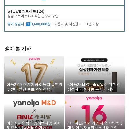
ST124(스트리트124)
성남 스트리트124 격일 근무자 구인
경기 성남시
월
3,600,000원
카운터 및 객실관리 전반
1년 이상
많이 본 기사
야놀자17주년 기념 야놀자 통합발
<야놀자 MRO, 숙박업소 위한 삼
주센터 할인 프로모션 진행
성전자 가전제품 특가 개시>
야놀자제휴점 금융혜택제공 위한
야놀자16주년 기념 제휴 숙박업주
제휴 및 금융서비스 게시
대상 야놀자통합발주센터 할인쿠