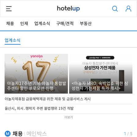
채용
인재
업계소식
구매/견적
부동산
업계소식
야놀자17주년 기념 야놀자 통합발
<야놀자 MRO, 숙박업소 위한 삼
주센터 할인 프로모션 진행
성전자 가전제품 특가 개시>
야놀자제휴점 금융혜택제공 위한 제휴 및 금융서비스 게시
울산시, 피서․행락지 주변 불법행위 19건 적발
더보기
채용
메인박스
1
/
5