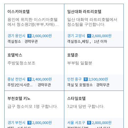
이스키아호텔
일산대화 라트리호텔
용인에 위치한 이스키아호텔
일산 대화역 라트리호텔에서
에서 청소원2명(부부,자매)을
청소팀을 구인합니다.
모집합니다..
경기 용인시
월
2,600,000원
경기 고양시
시
2,600,000원
객실청소
경력무관
객실청소,베팅 ,
1년 이하
호텔박스
호텔준
주방및청소보조
부부팀 일할분
충남 천안시
월
2,400,000원
인천 중구
월
2,500,000원
주방2인식사준비및청소린렌보조
경력무관
객실 및 호텔청소
경력무관
부천호텔 키노
스타일호텔
급구 청소이모 1명 구합니다.
3교대 당번 구합니다.
경기 부천시
월
2,800,000원
서울 서초구
월
2,800,000원