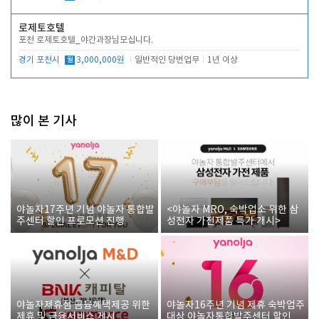
로제토호텔
포천 로제토호텔_야간과장님모십니다.
경기 포천시
월
3,000,000원
일반적인 당번업무
1년 이상
많이 본 기사
야놀자17주년 기념 야놀자 통합발
<야놀자 MRO, 숙박업소 위한 삼
주센터 할인 프로모션 진행
성전자 가전제품 특가 개시>
야놀자제휴점 금융혜택제공 위한
야놀자16주년 기념 제휴 숙박업주
제휴 및 금융서비스 게시
대상 야놀자통합발주센터 할인쿠