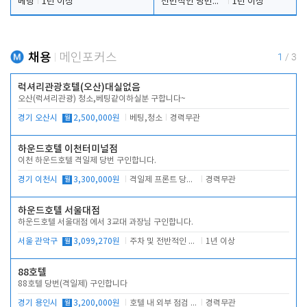
베팅
1년 이상
전반적인 당번업무
1년 이상
채용
메인포커스
1
/
3
럭셔리관광호텔(오산)대실없음
오산(럭셔리관광) 청소,베팅같이하실분 구합니다~
경기 오산시
월
2,500,000원
베팅,청소
경력무관
하운드호텔 이천터미널점
이천 하운드호텔 격일제 당번 구인합니다.
경기 이천시
월
3,300,000원
격일제 프론트 당번 업무로 주차 및 객실 점검
경력무관
하운드호텔 서울대점
하운드호텔 서울대점 에서 3교대 과장님 구인합니다.
서울 관악구
월
3,099,270원
주차 및 전반적인 당번업무
1년 이상
88호텔
88호텔 당번(격일제) 구인합니다
경기 용인시
월
3,200,000원
호텔 내 외부 점검 및 프런트 운영
경력무관