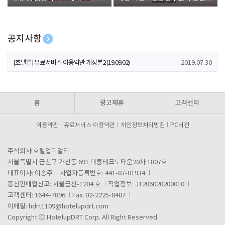
폰 증정
공지사항
[호텔업] 개인정보 처리방침 개정본1 (19.09.02)
2019.07.30
[호텔업] 유료서비스 이용약관 개정본2 (19.09.02)
2019.07.30
[호텔업] 개인정보 처리방침 개정본2 (19.09.02)
2019.07.30
홈
광고제휴
고객센터
이용약관
유료서비스 이용약관
개인정보처리방침
PC버전
주식회사 호텔업디알티
서울특별시 금천구 가산동 691 대륭테크노타운20차 1807호
대표이사: 이송주
사업자등록번호: 441-87-01934
통신판매업신고: 서울금천-1204 호
직업정보: J1206020200010
고객센터: 1644-7896
Fax: 02-2225-8487
이메일:
hdrt1109@hotelupdrt.com
Copyright ⓒ HotelupDRT Corp. All Right Reserved.