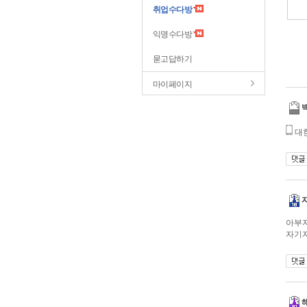
취업수다방
익명수다방
묻고답하기
마이페이지