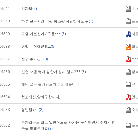
16541
일자리
(2)
chl
16540
하루 근무시간 이랑 청소량 적당한지요 ㅠ
(7)
도
16539
요즘 어떤신가요? 들~~~
(5)
자
16538
취업 ... 어렵군요...
(5)
달
16537
침구 추가건...
(3)
mas
16536
신촌 모텔 몇개 망한거 같지 않냐???
(3)
경
16535
해당 글은 블라인드처리 되었습니다.
은
16534
청소배팅,알바구합니다,.
안
16533
당번알바...
(2)
Dol
주차업무로 말고 일반적으로 자가용 운전하면서 주차만 한
16532
도
분들 모텔주차일
(9)