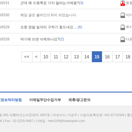
16531
근데 왜 수원쪽은 가지 말라는거에용?
(3)
호
16530
해당 글은 블라인드처리 되었습니다.
미미
16529
요증 정말 일자리 구하기 힘드네요.....
(6)
루
16528
여기에 쓰면 삭제되나요?
(2)
다
<<
<
10
11
12
13
14
15
16
17
18
인정보처리방침
이메일무단수집거부
제휴/광고문의
1 대륭테크노타운20차 1807호 | 대표이사: 이송주 | 사업자등록번호: 441-87-01934 | 
| Fax : 02-2225-8487 | 이메일 :
hdrt1109@hotelupdrt.com