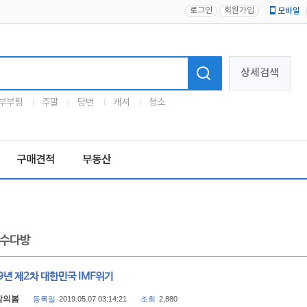
로그인
회원가입
모바일
로고
상세검색
부부팀
주말
당번
캐셔
청소
구매견적
부동산
수다방
9년 제2차 대한민국 IMF위기
삶의봄
등록일
2019.05.07 03:14:21
조회
2,880