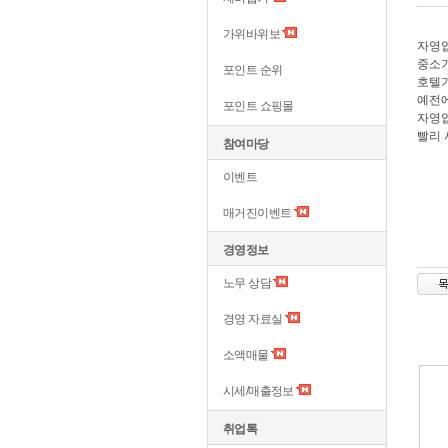
가위바위보
자영업
중소기
포인트 순위
호텔기
예전에
포인트 쇼핑몰
자영업
빨리 
참여마당
이벤트
매거진이벤트
경영정보
노무 상담
경영 자료실
소액매물
시세/매출정보
취업톡