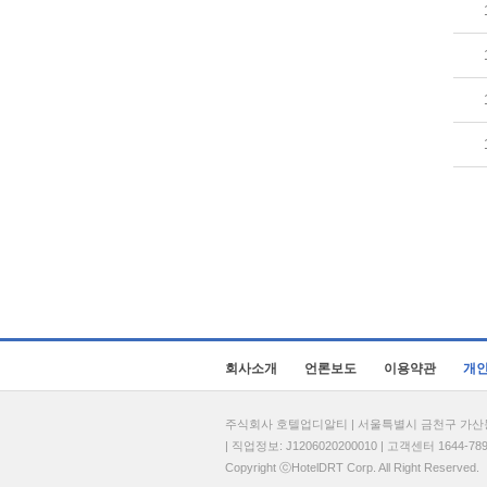
회사소개
언론보도
이용약관
개
주식회사 호텔업디알티 | 서울특별시 금천구 가산동 69
| 직업정보: J1206020200010 | 고객센터 1644-7896 
Copyright ⓒHotelDRT Corp. All Right Reserved.