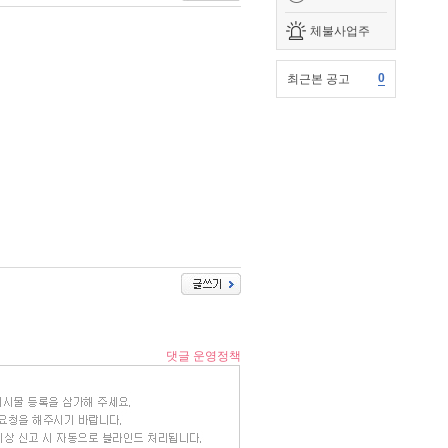
체불사업주
0
최근본 공고