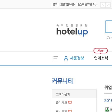
[공지] [호텔업] 유료서비스 이용약관 개정본2 (19.09.02)
[공지] [호텔업] 개인정보 처리방침 개정본2 (19.09.02)
호텔업
채용정보
업계소식
커뮤니티
취업
고객라운지
201
출석체크
제비뽑기