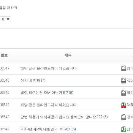
번호
제목
16547
해당 글은 블라인드처리 되었습니다.
양
16546
야 니네 진짜
(7)
kob
16545
발렛 해주는건 오버 아닌가요?
(9)
양
16544
해당 글은 블라인드처리 되었습니다.
345
16543
당번 채용에 숙식제공이 많나요 출퇴근이 많나요???
(5)
경
16542
2019년 제2차 대한민국 IMF위기
(5)
삶