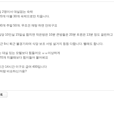
 2명이서 대실없는 숙박
20개 더블 30개 숙박으로만 치웁니다.
30개 주말 50개. 무조건 재탕 하면 안되구요
당 10인실 15일실 합치면 작은방은 10분 큰방들은 20분 트윈은 13분 정도 걸린하
근 9시 퇴근 불경기라며 식당 보조 서빙 설거지 등등 다합니다. 빨래도 합니다.
 대실 있는 모텔보다 힘들어요 ㅠㅠ이상하게
 70개 치울때보다 힘이들어 물어뵈요
간 14시간 이구요 급여 400입니다
 저랑 비슷하신가용?