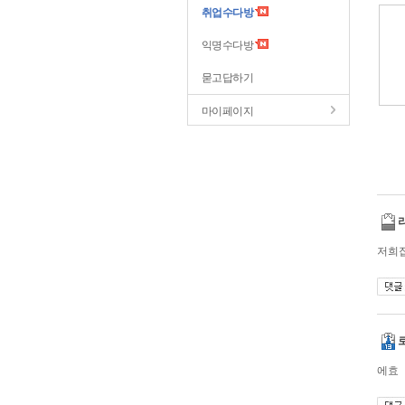
취업수다방
익명수다방
묻고답하기
마이페이지