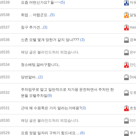
16539
요즘 어떤신가요? 들~~~
(5)
자
16538
취업 ... 어렵군요...
(5)
달
16537
침구 추가건...
(3)
mas
16536
신촌 모텔 몇개 망한거 같지 않냐???
(3)
경
16535
해당 글은 블라인드처리 되었습니다.
은
16534
청소배팅,알바구합니다,.
안
16533
당번알바...
(2)
Dol
주차업무로 말고 일반적으로 자가용 운전하면서 주차만 한
16532
도
분들 모텔주차일
(9)
16531
근데 왜 수원쪽은 가지 말라는거에용?
(3)
호
16530
해당 글은 블라인드처리 되었습니다.
미미
16529
요증 정말 일자리 구하기 힘드네요.....
(6)
루