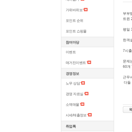
가위바위보
부부팀
트윈 
포인트 순위
평일 
포인트 쇼핑몰
한객실
참여마당
7시출
이벤트
문제는
매거진이벤트
60개
경영정보
근무시
다들
노무 상담
경영 자료실
소액매물
시세/매출정보
취업톡