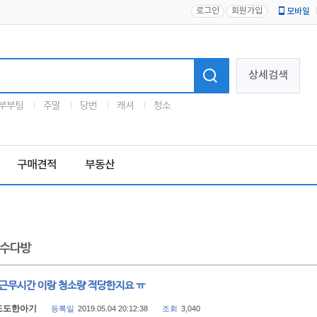
로그인
회원가입
모바일
로고
상세검색
부부팀
주말
당번
캐셔
청소
구매견적
부동산
수다방
 근무시간 이랑 청소량 적당한지요 ㅠ
도도한아기
등록일
2019.05.04 20:12:38
조회
3,040