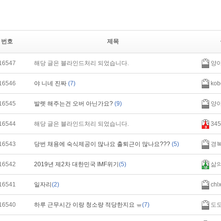
번호
제목
16547
해당 글은 블라인드처리 되었습니다.
양
16546
야 니네 진짜
(7)
kob
16545
발렛 해주는건 오버 아닌가요?
(9)
양
16544
해당 글은 블라인드처리 되었습니다.
345
16543
당번 채용에 숙식제공이 많나요 출퇴근이 많나요???
(5)
경
16542
2019년 제2차 대한민국 IMF위기
(5)
삶
16541
일자리
(2)
chl
16540
하루 근무시간 이랑 청소량 적당한지요 ㅠ
(7)
도