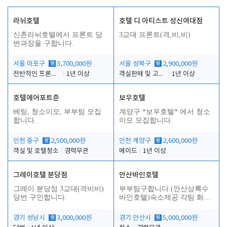
라뉘호텔
호텔 디 아티스트 성신여대점
신촌라뉘호텔에서 프론트 당
3교대 프론트(격,비,비)
번과장을 구합니다.
서울 마포구
월
3,700,000원
서울 성북구
월
2,900,000원
전반적인 프론트 당번업무
1년 이상
객실판매 및 고객응대
1년 이상
호텔에어포트준
보우호텔
베팅, 청소이모, 부부팀 모집
계양구 *보우호텔* 에서 청소
합니다.
이모 모집합니다.
인천 중구
월
2,500,000원
인천 계양구
월
2,600,000원
객실 및 호텔청소
경력무관
메이드
1년 이상
그레이호텔 분당점
안산바인호텔
그레이 분당점 3교대(격비비)
부부팀구합니다.(안산상록수
당번 구인합니다.
바인호텔)숙소제공 각팀 화장
실.샤워실 따로있습니다.
경기 성남시
월
3,000,000원
경기 안산시
월
5,000,000원