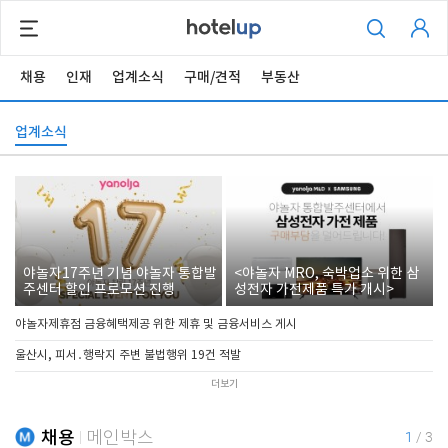
채용
인재
업계소식
구매/견적
부동산
업계소식
야놀자17주년 기념 야놀자 통합발
<야놀자 MRO, 숙박업소 위한 삼
주센터 할인 프로모션 진행
성전자 가전제품 특가 개시>
야놀자제휴점 금융혜택제공 위한 제휴 및 금융서비스 게시
울산시, 피서․행락지 주변 불법행위 19건 적발
더보기
채용
메인박스
1
/
3