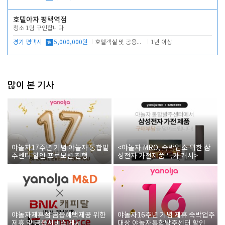
호텔야자 평택역점
청소 1팀 구인합니다
경기 평택시
월
5,000,000원
호텔객실 및 공용시설 청소 관리
1년 이상
많이 본 기사
야놀자17주년 기념 야놀자 통합발
<야놀자 MRO, 숙박업소 위한 삼
주센터 할인 프로모션 진행
성전자 가전제품 특가 개시>
야놀자제휴점 금융혜택제공 위한
야놀자16주년 기념 제휴 숙박업주
제휴 및 금융서비스 게시
대상 야놀자통합발주센터 할인쿠