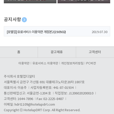
폰 증정
공지사항
[호텔업] 개인정보 처리방침 개정본1 (19.09.02)
2019.07.30
[호텔업] 유료서비스 이용약관 개정본2 (19.09.02)
2019.07.30
[호텔업] 개인정보 처리방침 개정본2 (19.09.02)
2019.07.30
홈
광고제휴
고객센터
이용약관
유료서비스 이용약관
개인정보처리방침
PC버전
주식회사 호텔업디알티
서울특별시 금천구 가산동 691 대륭테크노타운20차 1807호
대표이사: 이송주
사업자등록번호: 441-87-01934
통신판매업신고: 서울금천-1204 호
직업정보: J1206020200010
고객센터: 1644-7896
Fax: 02-2225-8487
이메일:
hdrt1109@hotelupdrt.com
Copyright ⓒ HotelupDRT Corp. All Right Reserved.