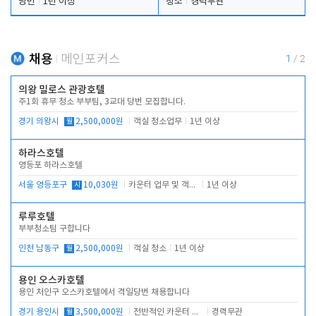
당번
1년 이상
청소
경력무관
채용
메인포커스
1
/
2
의왕 밀로스 관광호텔
주1회 휴무 청소 부부팀, 3교대 당번 모집합니다.
경기 의왕시
월
2,500,000원
객실 청소업무
1년 이상
하라스호텔
영등포 하라스호텔
서울 영등포구
시
10,030원
카운터 업무 및 객실관리(청소상태 확인, 객실판매)
1년 이상
루루호텔
부부청소팀 구합니다
인천 남동구
월
2,500,000원
객실 청소
1년 이상
용인 오스카호텔
용인 처인구 오스카호텔에서 격일당번 채용합니다
경기 용인시
월
3,500,000원
전반적인 카운터 업무
경력무관