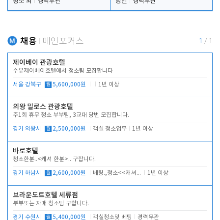
청소 외
경력무관
당번
경력무관
채용
메인포커스
1
/
1
제이베이 관광호텔
수유제이베이호텔에서 청소팀 모집합니다
서울 강북구
월
5,600,000원
1년 이상
의왕 밀로스 관광호텔
주1회 휴무 청소 부부팀, 3교대 당번 모집합니다.
경기 의왕시
월
2,500,000원
객실 청소업무
1년 이상
바로호텔
청소한분..<캐셔 한분>.. 구합니다.
경기 하남시
월
2,600,000원
베팅.,청소<<캐셔 모셔봅니다.
1년 이상
브라운도트호텔 세류점
부부또는 자매 청소팀 구합니다.
경기 수원시
월
5,400,000원
객실청소및 베팅
경력무관