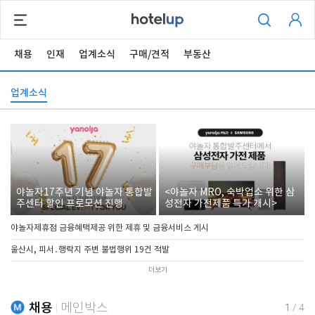
채용
인재
업계소식
구매/견적
부동산
업계소식
야놀자17주년 기념 야놀자 통합발
<야놀자 MRO, 숙박업소 위한 삼
주센터 할인 프로모션 진행
성전자 가전제품 특가 개시>
야놀자제휴점 금융혜택제공 위한 제휴 및 금융서비스 게시
울산시, 피서․행락지 주변 불법행위 19건 적발
더보기
채용
메인박스
1
/
4