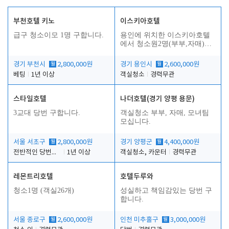
부천호텔 키노
이스키아호텔
급구 청소이모 1명 구합니다.
용인에 위치한 이스키아호텔
에서 청소원2명(부부,자매)을
모집합니다..
경기 부천시
월
2,800,000원
경기 용인시
월
2,600,000원
베팅
1년 이상
객실청소
경력무관
스타일호텔
나더호텔(경기 양평 용문)
3교대 당번 구합니다.
객실청소 부부, 자매, 모녀팀
모십니다.
서울 서초구
월
2,800,000원
경기 양평군
월
4,400,000원
전반적인 당번업무
1년 이상
객실청소, 카운터
경력무관
레몬트리호텔
호텔두루와
청소1명 (객실26개)
성실하고 책임감있는 당번 구
합니다.
서울 종로구
월
2,600,000원
인천 미추홀구
월
3,000,000원