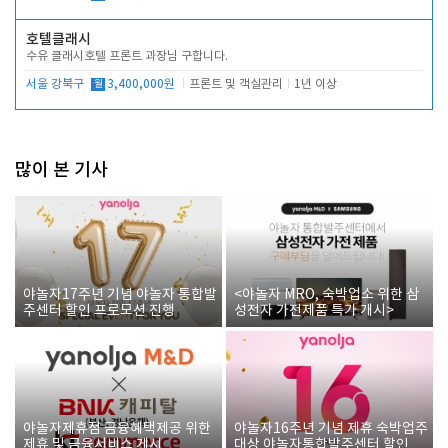
호텔클래시
수유 클래시호텔 프론트 과장님 구합니다.
서울 강북구
월
3,400,000원
프론트 및 객실관리
1년 이상
많이 본 기사
야놀자17주년 기념 야놀자 통합발
<야놀자 MRO, 숙박업소 위한 삼
주센터 할인 프로모션 진행
성전자 가전제품 특가 개시>
야놀자제휴점 금융혜택제공 위한
야놀자16주년 기념 제휴 숙박업주
제휴 및 금융서비스 게시
대상 야놀자통합발주센터 할인쿠