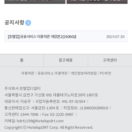
폰 증정
공지사항
[호텔업] 개인정보 처리방침 개정본1 (19.09.02)
2019.07.30
[호텔업] 유료서비스 이용약관 개정본2 (19.09.02)
2019.07.30
[호텔업] 개인정보 처리방침 개정본2 (19.09.02)
2019.07.30
홈
광고제휴
고객센터
이용약관
유료서비스 이용약관
개인정보처리방침
PC버전
주식회사 호텔업디알티
서울특별시 금천구 가산동 691 대륭테크노타운20차 1807호
대표이사: 이송주
사업자등록번호: 441-87-01934
통신판매업신고: 서울금천-1204 호
직업정보: J1206020200010
고객센터: 1644-7896
Fax: 02-2225-8487
이메일:
hdrt1109@hotelupdrt.com
Copyright ⓒ HotelupDRT Corp. All Right Reserved.