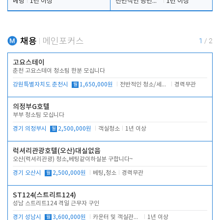
베팅
1년 이상
전반적인 당번업무
1년 이상
채용
메인포커스
1
/
2
고요스테이
춘천 고요스테이 청소팀 한분 모십니다
강원특별자치도 춘천시
월
1,650,000원
전반적인 청소/세탁업무
경력무관
의정부G호텔
부부 청소팀 모십니다
경기 의정부시
월
2,500,000원
객실청소
1년 이상
럭셔리관광호텔(오산)대실없음
오산(럭셔리관광) 청소,베팅같이하실분 구합니다~
경기 오산시
월
2,500,000원
베팅,청소
경력무관
ST124(스트리트124)
성남 스트리트124 격일 근무자 구인
경기 성남시
월
3,600,000원
카운터 및 객실관리 전반
1년 이상