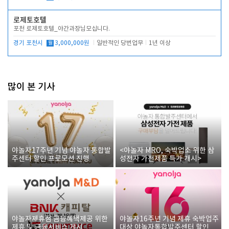
로제토호텔
포천 로제토호텔_야간과장님모십니다.
경기 포천시
월
3,000,000원
일반적인 당번업무
1년 이상
많이 본 기사
야놀자17주년 기념 야놀자 통합발
<야놀자 MRO, 숙박업소 위한 삼
주센터 할인 프로모션 진행
성전자 가전제품 특가 개시>
야놀자제휴점 금융혜택제공 위한
야놀자16주년 기념 제휴 숙박업주
제휴 및 금융서비스 게시
대상 야놀자통합발주센터 할인쿠