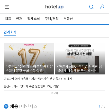
채용
인재
업계소식
구매/견적
부동산
업계소식
야놀자17주년 기념 야놀자 통합발
<야놀자 MRO, 숙박업소 위한 삼
주센터 할인 프로모션 진행
성전자 가전제품 특가 개시>
야놀자제휴점 금융혜택제공 위한 제휴 및 금융서비스 게시
울산시, 피서․행락지 주변 불법행위 19건 적발
더보기
채용
메인박스
1
/
5