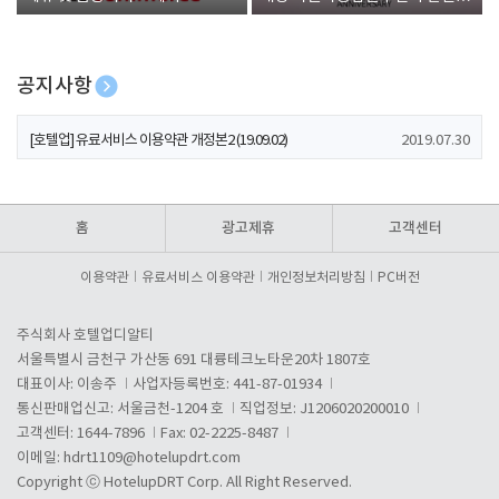
폰 증정
공지사항
[호텔업] 개인정보 처리방침 개정본1 (19.09.02)
2019.07.30
[호텔업] 유료서비스 이용약관 개정본2 (19.09.02)
2019.07.30
[호텔업] 개인정보 처리방침 개정본2 (19.09.02)
2019.07.30
홈
광고제휴
고객센터
이용약관
유료서비스 이용약관
개인정보처리방침
PC버전
주식회사 호텔업디알티
서울특별시 금천구 가산동 691 대륭테크노타운20차 1807호
대표이사: 이송주
사업자등록번호: 441-87-01934
통신판매업신고: 서울금천-1204 호
직업정보: J1206020200010
고객센터: 1644-7896
Fax: 02-2225-8487
이메일:
hdrt1109@hotelupdrt.com
Copyright ⓒ HotelupDRT Corp. All Right Reserved.