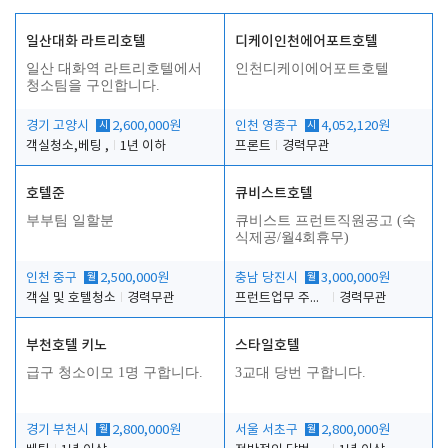
일산대화 라트리호텔
디케이인천에어포트호텔
일산 대화역 라트리호텔에서
인천디케이에어포트호텔
청소팀을 구인합니다.
경기 고양시
시
2,600,000원
인천 영종구
시
4,052,120원
객실청소,베팅 ,
1년 이하
프론트
경력무관
호텔준
큐비스트호텔
부부팀 일할분
큐비스트 프런트직원공고 (숙
식제공/월4회휴무)
인천 중구
월
2,500,000원
충남 당진시
월
3,000,000원
객실 및 호텔청소
경력무관
프런트업무 주간, 야간
경력무관
부천호텔 키노
스타일호텔
급구 청소이모 1명 구합니다.
3교대 당번 구합니다.
경기 부천시
월
2,800,000원
서울 서초구
월
2,800,000원