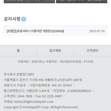
폰 증정
공지사항
[호텔업] 개인정보 처리방침 개정본1 (19.09.02)
2019.07.30
[호텔업] 유료서비스 이용약관 개정본2 (19.09.02)
2019.07.30
[호텔업] 개인정보 처리방침 개정본2 (19.09.02)
2019.07.30
홈
광고제휴
고객센터
이용약관
유료서비스 이용약관
개인정보처리방침
PC버전
주식회사 호텔업디알티
서울특별시 금천구 가산동 691 대륭테크노타운20차 1807호
대표이사: 이송주
사업자등록번호: 441-87-01934
통신판매업신고: 서울금천-1204 호
직업정보: J1206020200010
고객센터: 1644-7896
Fax: 02-2225-8487
이메일:
hdrt1109@hotelupdrt.com
Copyright ⓒ HotelupDRT Corp. All Right Reserved.