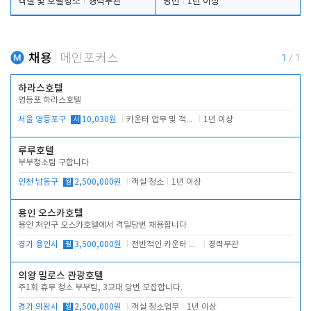
객실 및 호텔청소
경력무관
당번
1년 이상
채용
메인포커스
1
/
1
하라스호텔
영등포 하라스호텔
서울 영등포구
시
10,030원
카운터 업무 및 객실관리(청소상태 확인, 객실판매)
1년 이상
루루호텔
부부청소팀 구합니다
인천 남동구
월
2,500,000원
객실 청소
1년 이상
용인 오스카호텔
용인 처인구 오스카호텔에서 격일당번 채용합니다
경기 용인시
월
3,500,000원
전반적인 카운터 업무
경력무관
의왕 밀로스 관광호텔
주1회 휴무 청소 부부팀, 3교대 당번 모집합니다.
경기 의왕시
월
2,500,000원
객실 청소업무
1년 이상