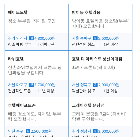
메이트모텔
방이동 호텔라움
청소 부부팀. 자매팀 구인
방이동 호텔라움 청소팀(부부/
자매) 모집합니다.
경기 안산시
월
4,800,000원
서울 송파구
월
5,600,000원
청소 배팅 부부 구합니다
경력무관
전반적인 청소 업무(객실청소.객실정리)
1년 이상
라뉘호텔
호텔 디 아티스트 성신여대점
신촌라뉘호텔에서 프론트 당
3교대 프론트(격,비,비)
번과장을 구합니다.
서울 마포구
월
3,700,000원
서울 성북구
월
2,900,000원
전반적인 프론트 당번업무
1년 이상
객실판매 및 고객응대
1년 이상
호텔에어포트준
그레이호텔 분당점
베팅,청소이모, 자매팀, 부부
그레이 분당점 3교대(격비비)
팀 모집합니다.
당번 구인합니다.
인천 중구
월
2,500,000원
경기 성남시
월
3,000,000원