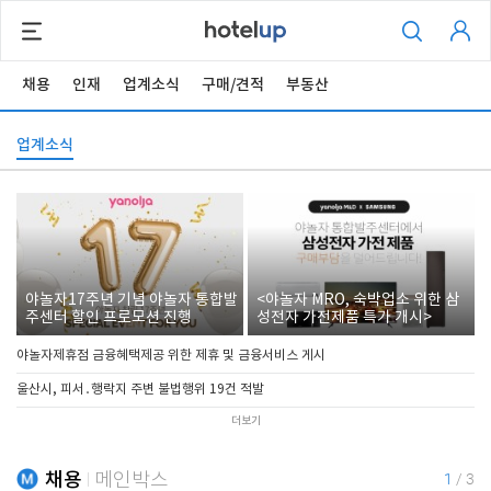
채용
인재
업계소식
구매/견적
부동산
업계소식
야놀자17주년 기념 야놀자 통합발
<야놀자 MRO, 숙박업소 위한 삼
주센터 할인 프로모션 진행
성전자 가전제품 특가 개시>
야놀자제휴점 금융혜택제공 위한 제휴 및 금융서비스 게시
울산시, 피서․행락지 주변 불법행위 19건 적발
더보기
채용
메인박스
1
/
3