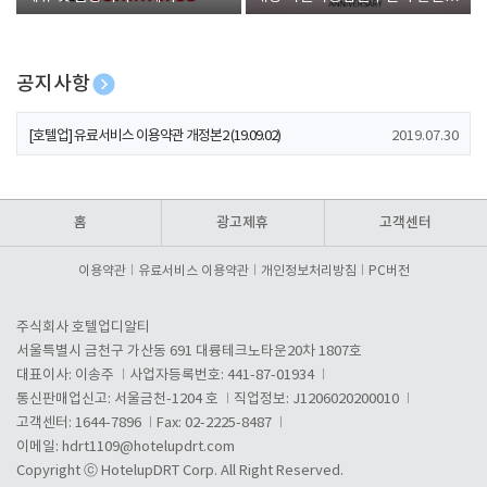
폰 증정
공지사항
[호텔업] 개인정보 처리방침 개정본1 (19.09.02)
2019.07.30
[호텔업] 유료서비스 이용약관 개정본2 (19.09.02)
2019.07.30
[호텔업] 개인정보 처리방침 개정본2 (19.09.02)
2019.07.30
홈
광고제휴
고객센터
이용약관
유료서비스 이용약관
개인정보처리방침
PC버전
주식회사 호텔업디알티
서울특별시 금천구 가산동 691 대륭테크노타운20차 1807호
대표이사: 이송주
사업자등록번호: 441-87-01934
통신판매업신고: 서울금천-1204 호
직업정보: J1206020200010
고객센터: 1644-7896
Fax: 02-2225-8487
이메일:
hdrt1109@hotelupdrt.com
Copyright ⓒ HotelupDRT Corp. All Right Reserved.