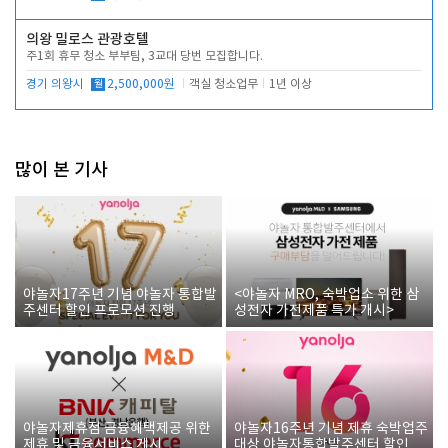
의왕 밀로스 관광호텔
주1회 휴무 청소 부부팀, 3교대 당번 모집합니다.
경기 의왕시
월
2,500,000원
객실 청소업무
1년 이상
많이 본 기사
야놀자17주년 기념 야놀자 통합발
<야놀자 MRO, 숙박업소 위한 삼
주센터 할인 프로모션 진행
성전자 가전제품 특가 개시>
야놀자제휴점 금융혜택제공 위한
야놀자16주년 기념 제휴 숙박업주
제휴 및 금융서비스 게시
대상 야놀자통합발주센터 할인쿠