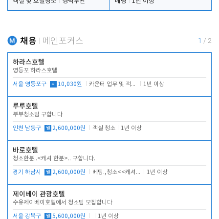
객실 및 호텔청소
경력무관
베팅
1년 이상
채용
메인포커스
1
/
2
하라스호텔
영등포 하라스호텔
서울 영등포구
시
10,030원
카운터 업무 및 객실관리(청소상태 확인, 객실판매)
1년 이상
루루호텔
부부청소팀 구합니다
인천 남동구
월
2,600,000원
객실 청소
1년 이상
바로호텔
청소한분..<캐셔 한분>.. 구합니다.
경기 하남시
월
2,600,000원
베팅.,청소<<캐셔 모셔봅니다.
1년 이상
제이베이 관광호텔
수유제이베이호텔에서 청소팀 모집합니다
서울 강북구
월
5,600,000원
1년 이상