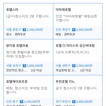
호텔스타
아마레호텔
(급구)청소이모 2명 구합니다.
인천 *아마레호텔* 베팅삼촌
구합니다.
서울 중랑구
월
2,300,000원
인천 계양구
월
2,600,000원
청소
경력무관
베팅
경력무관
방이동 호텔라움
호텔 디 아티스트 성신여대점
방이동 호텔라움 청소팀(부부/
3교대 프론트(격,비,비)
자매) 모집합니다.
서울 송파구
월
5,600,000원
서울 성북구
월
2,900,000원
전반적인 청소 업무(객실청소.객실정리)
1년 이상
객실판매 및 고객응대
1년 이상
호텔에어포트준
부천호텔 키노
베팅, 청소이모, 부부팀 모집
급구 청소이모 1명 구합니다.
합니다.
인천 중구
월
2,500,000원
경기 부천시
월
2,800,000원