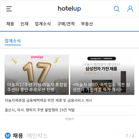
채용
인재
업계소식
구매/견적
부동산
업계소식
야놀자17주년 기념 야놀자 통합발
<야놀자 MRO, 숙박업소 위한 삼
주센터 할인 프로모션 진행
성전자 가전제품 특가 개시>
야놀자제휴점 금융혜택제공 위한 제휴 및 금융서비스 게시
울산시, 피서․행락지 주변 불법행위 19건 적발
더보기
채용
메인박스
1
/
4