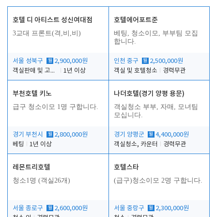
호텔 디 아티스트 성신여대점
호텔에어포트준
3교대 프론트(격,비,비)
베팅, 청소이모, 부부팀 모집
합니다.
서울 성북구
월
2,900,000원
인천 중구
월
2,500,000원
객실판매 및 고객응대
1년 이상
객실 및 호텔청소
경력무관
부천호텔 키노
나더호텔(경기 양평 용문)
급구 청소이모 1명 구합니다.
객실청소 부부, 자매, 모녀팀
모십니다.
경기 부천시
월
2,800,000원
경기 양평군
월
4,400,000원
베팅
1년 이상
객실청소, 카운터
경력무관
레몬트리호텔
호텔스타
청소1명 (객실26개)
(급구)청소이모 2명 구합니다.
서울 종로구
월
2,600,000원
서울 중랑구
월
2,300,000원