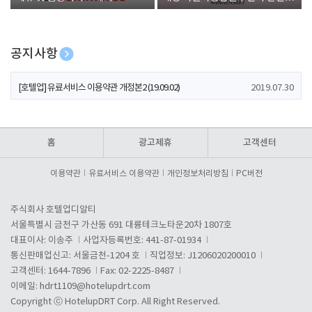
폰 증정
공지사항
[호텔업] 개인정보 처리방침 개정본1 (19.09.02)
2019.07.30
[호텔업] 유료서비스 이용약관 개정본2 (19.09.02)
2019.07.30
[호텔업] 개인정보 처리방침 개정본2 (19.09.02)
2019.07.30
홈
광고제휴
고객센터
이용약관
유료서비스 이용약관
개인정보처리방침
PC버전
주식회사 호텔업디알티
서울특별시 금천구 가산동 691 대륭테크노타운20차 1807호
대표이사: 이송주
사업자등록번호: 441-87-01934
통신판매업신고: 서울금천-1204 호
직업정보: J1206020200010
고객센터: 1644-7896
Fax: 02-2225-8487
이메일:
hdrt1109@hotelupdrt.com
Copyright ⓒ HotelupDRT Corp. All Right Reserved.