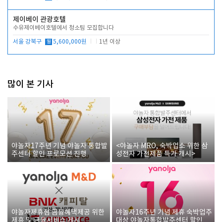
제이베이 관광호텔
수유제이베이호텔에서 청소팀 모집합니다
서울 강북구
월
5,600,000원
1년 이상
많이 본 기사
야놀자17주년 기념 야놀자 통합발
<야놀자 MRO, 숙박업소 위한 삼
주센터 할인 프로모션 진행
성전자 가전제품 특가 개시>
야놀자제휴점 금융혜택제공 위한
야놀자16주년 기념 제휴 숙박업주
제휴 및 금융서비스 게시
대상 야놀자통합발주센터 할인쿠