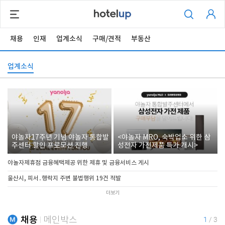
채용
인재
업계소식
구매/견적
부동산
업계소식
야놀자17주년 기념 야놀자 통합발
<야놀자 MRO, 숙박업소 위한 삼
주센터 할인 프로모션 진행
성전자 가전제품 특가 개시>
야놀자제휴점 금융혜택제공 위한 제휴 및 금융서비스 게시
울산시, 피서․행락지 주변 불법행위 19건 적발
더보기
채용
메인박스
1
/
3