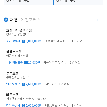
청소 외
경력무관
청소
경력무관
채용
메인포커스
1
/
2
호텔야자 평택역점
청소 1팀 구인합니다
경기 평택시
월
5,000,000원
호텔객실 및 공용시설 청소 관리
1년 이상
하라스호텔
영등포 하라스호텔
서울 영등포구
시
10,030원
카운터 업무 및 객실관리(청소상태 확인, 객실판매)
1년 이상
루루호텔
부부청소팀 구합니다
인천 남동구
월
2,600,000원
객실 청소
1년 이상
바로호텔
청소한분..<캐셔 한분>.. 구합니다.
경기 하남시
월
2,600,000원
베팅.,청소<<캐셔 모셔봅니다.
1년 이상