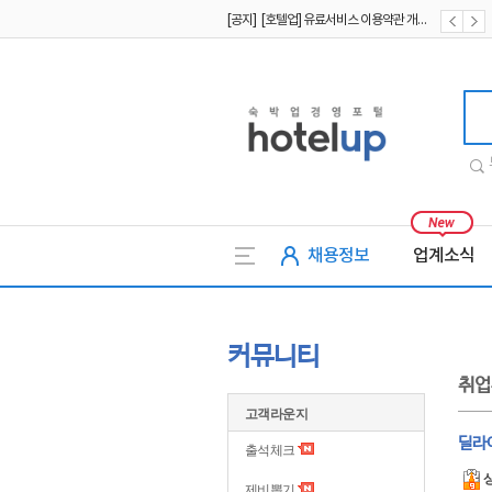
[공지] [호텔업] 유료서비스 이용약관 개정본2 (19.09.02)
[공지] [호텔업] 개인정보 처리방침 개정본2 (19.09.02)
호텔업
채용정보
업계소식
커뮤니티
취업
고객라운지
딜라
출석체크
제비뽑기