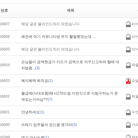
번호
제목
16607
해당 글은 블라인드처리 되었습니다.
리
16606
예전에 여기 커뮤니티방 무지 활발했었는데.....
리
16605
해당 글은 블라인드처리 되었습니다.
리
손님들이 금액현금가 카드가 금액으로 자꾸신고하려 할때 대
16604
락
처법좀...
(3)
16603
복지혜택 퇴직금
(1)
슈
월급에(식대포함)해서270드림 이런식으로 사람구하는거 문
16602
락
제있는거아님??
(7)
16601
안녕하세요
(1)
수
16600
쓰레기 업주들아 정신좀 챙겨라
(3)
가피
16599
여기 아시는분
(1)
채