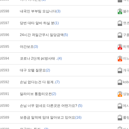
16598
내국인 부부팀 모십니다
(3)
블
16597
당번 대타 알바 하실 분
(1)
캣츠
16596
24시간 격일근무시 일당금액
(5)
구름
16595
야간보조
(3)
히
16594
코로나 2단계 pc방사태 ..
(4)
이
16593
대구 모텔 질문요
(2)
개
16592
손님 없다는건 다 핑계..
(7)
kob
16591
딜라이브 통합리모컨
(2)
샹
16590
손님 너무 없네요 다른곳은 어떤가요?
(5)
메
16589
보증금 일억에 임대 알아보고 있어요
(16)
롤