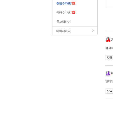
취업수다방
익명수다방
묻고답하기
마이페이지