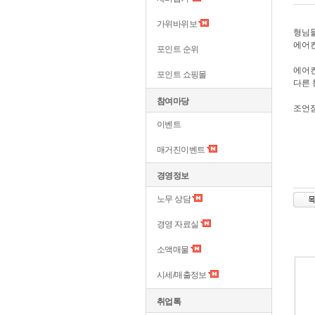
가위바위보
형님
에어컨
포인트 순위
에어컨
포인트 쇼핑몰
다른 
참여마당
조언
이벤트
매거진이벤트
경영정보
노무 상담
경영 자료실
소액매물
시세/매출정보
취업톡