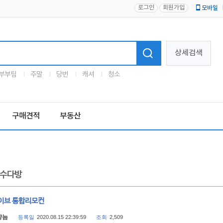
로그인
회원가입
모바일
로고
상세검색
부부팀
주말
당번
캐셔
청소
구매견적
부동산
수다방
이브 통합리모컨
샹늠
등록일
2020.08.15 22:39:59
조회
2,509