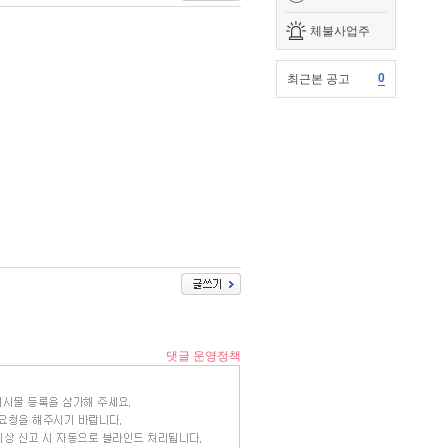
체불사업주
0
최근본 공고