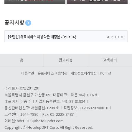
폰 증정
공지사항
[호텔업] 개인정보 처리방침 개정본1 (19.09.02)
2019.07.30
[호텔업] 유료서비스 이용약관 개정본2 (19.09.02)
2019.07.30
[호텔업] 개인정보 처리방침 개정본2 (19.09.02)
2019.07.30
홈
광고제휴
고객센터
이용약관
유료서비스 이용약관
개인정보처리방침
PC버전
주식회사 호텔업디알티
서울특별시 금천구 가산동 691 대륭테크노타운20차 1807호
대표이사: 이송주
사업자등록번호: 441-87-01934
통신판매업신고: 서울금천-1204 호
직업정보: J1206020200010
고객센터: 1644-7896
Fax: 02-2225-8487
이메일:
hdrt1109@hotelupdrt.com
Copyright ⓒ HotelupDRT Corp. All Right Reserved.