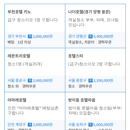
부천호텔 키노
나더호텔(경기 양평 용문)
급구 청소이모 1명 구합니다.
객실청소 부부, 자매, 모녀팀
모십니다.
경기 부천시
월
2,800,000원
경기 양평군
월
4,400,000원
베팅
1년 이상
객실청소, 카운터
경력무관
레몬트리호텔
호텔스타
청소1명 (객실26개)
(급구)청소이모 2명 구합니다.
서울 종로구
월
2,600,000원
서울 중랑구
월
2,300,000원
청소 외
경력무관
청소
경력무관
아마레호텔
방이동 호텔라움
인천 *아마레호텔* 베팅삼촌
방이동 호텔라움 청소팀(부부/
구합니다.
자매) 모집합니다.
인천 계양구
월
2,600,000원
서울 송파구
월
5,600,000원