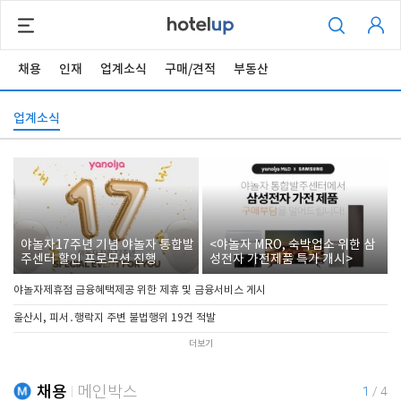
채용
인재
업계소식
구매/견적
부동산
업계소식
야놀자17주년 기념 야놀자 통합발
<야놀자 MRO, 숙박업소 위한 삼
주센터 할인 프로모션 진행
성전자 가전제품 특가 개시>
야놀자제휴점 금융혜택제공 위한 제휴 및 금융서비스 게시
울산시, 피서․행락지 주변 불법행위 19건 적발
더보기
채용
메인박스
1
/
4