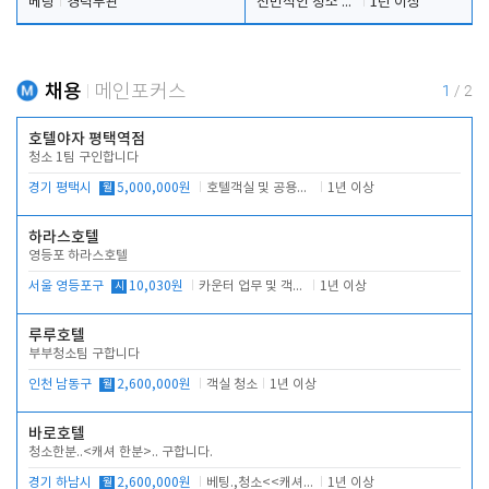
베팅
경력무관
전반적인 청소 업무(객실청소.객실정리)
1년 이상
채용
메인포커스
1
/
2
호텔야자 평택역점
청소 1팀 구인합니다
경기 평택시
월
5,000,000원
호텔객실 및 공용시설 청소 관리
1년 이상
하라스호텔
영등포 하라스호텔
서울 영등포구
시
10,030원
카운터 업무 및 객실관리(청소상태 확인, 객실판매)
1년 이상
루루호텔
부부청소팀 구합니다
인천 남동구
월
2,600,000원
객실 청소
1년 이상
바로호텔
청소한분..<캐셔 한분>.. 구합니다.
경기 하남시
월
2,600,000원
베팅.,청소<<캐셔 모셔봅니다.
1년 이상