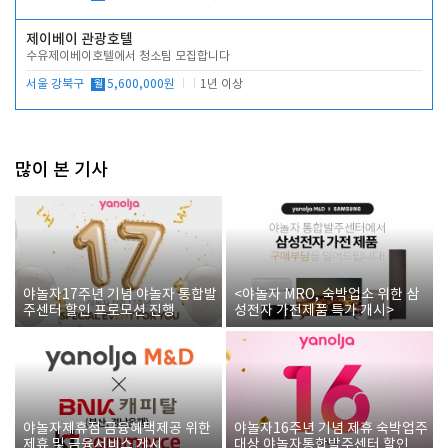
제이베이 관광호텔
수유제이베이호텔에서 청소팀 모집합니다
서울 강북구
월
5,600,000원
1년 이상
많이 본 기사
야놀자17주년 기념 야놀자 통합발
<야놀자 MRO, 숙박업소 위한 삼
주센터 할인 프로모션 진행
성전자 가전제품 특가 개시>
야놀자제휴점 금융혜택제공 위한
야놀자16주년 기념 제휴 숙박업주
제휴 및 금융서비스 게시
대상 야놀자통합발주센터 할인쿠