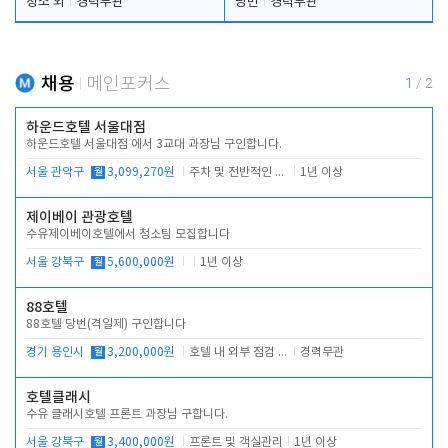
청소 외
경력무관
당번
경력무관
채용
메인포커스
1
/
2
하운드호텔 서울대점
하운드호텔 서울대점 에서 3교대 과장님 구인합니다.
서울 관악구
월
3,099,270원
주차 및 전반적인 당번업무
1년 이상
제이베이 관광호텔
수유제이베이호텔에서 청소팀 모집합니다
서울 강북구
월
5,600,000원
1년 이상
88호텔
88호텔 당번(격일제) 구인합니다
경기 용인시
월
3,200,000원
호텔 내 외부 점검 및 프런트 운영
경력무관
호텔클래시
수유 클래시호텔 프론트 과장님 구합니다.
서울 강북구
월
3,400,000원
프론트 및 객실관리
1년 이상