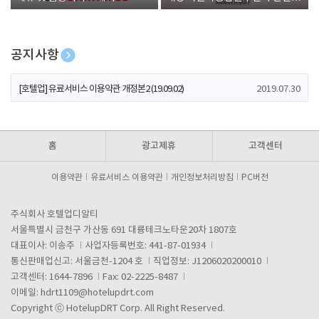
폰 증정
공지사항
[호텔업] 개인정보 처리방침 개정본1 (19.09.02)
2019.07.30
[호텔업] 유료서비스 이용약관 개정본2 (19.09.02)
2019.07.30
[호텔업] 개인정보 처리방침 개정본2 (19.09.02)
2019.07.30
홈
광고제휴
고객센터
이용약관
유료서비스 이용약관
개인정보처리방침
PC버전
주식회사 호텔업디알티
서울특별시 금천구 가산동 691 대륭테크노타운20차 1807호
대표이사: 이송주
사업자등록번호: 441-87-01934
통신판매업신고: 서울금천-1204 호
직업정보: J1206020200010
고객센터: 1644-7896
Fax: 02-2225-8487
이메일:
hdrt1109@hotelupdrt.com
Copyright ⓒ HotelupDRT Corp. All Right Reserved.