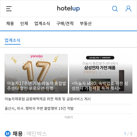
채용
인재
업계소식
구매/견적
부동산
업계소식
야놀자17주년 기념 야놀자 통합발
<야놀자 MRO, 숙박업소 위한 삼
주센터 할인 프로모션 진행
성전자 가전제품 특가 개시>
야놀자제휴점 금융혜택제공 위한 제휴 및 금융서비스 게시
울산시, 피서․행락지 주변 불법행위 19건 적발
더보기
채용
메인박스
1
/
5