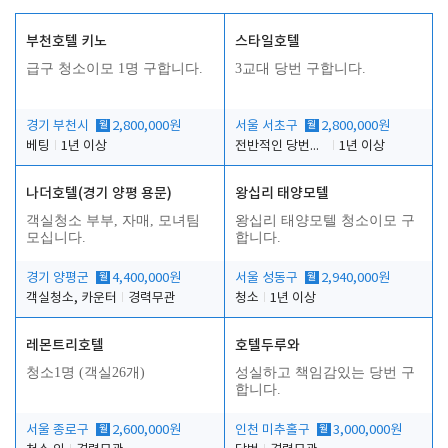
부천호텔 키노
스타일호텔
급구 청소이모 1명 구합니다.
3교대 당번 구합니다.
경기 부천시
월
2,800,000원
서울 서초구
월
2,800,000원
베팅
1년 이상
전반적인 당번업무
1년 이상
나더호텔(경기 양평 용문)
왕십리 태양모텔
객실청소 부부, 자매, 모녀팀
왕십리 태양모텔 청소이모 구
모십니다.
합니다.
경기 양평군
월
4,400,000원
서울 성동구
월
2,940,000원
객실청소, 카운터
경력무관
청소
1년 이상
레몬트리호텔
호텔두루와
청소1명 (객실26개)
성실하고 책임감있는 당번 구
합니다.
서울 종로구
월
2,600,000원
인천 미추홀구
월
3,000,000원