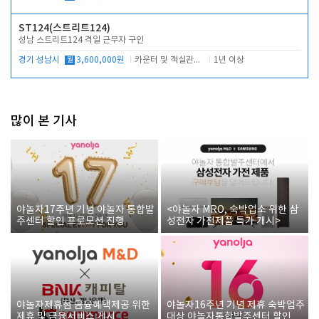
ST124(스트리트124)
성남 스트리트124 격일 근무자 구인
경기 성남시
월
3,600,000원
카운터 및 객실관리 전반
1년 이상
많이 본 기사
야놀자17주년 기념 야놀자 통합발
<야놀자 MRO, 숙박업소 위한 삼
주센터 할인 프로모션 진행
성전자 가전제품 특가 개시>
야놀자제휴점 금융혜택제공 위한
야놀자16주년 기념 제휴 숙박업주
제휴 및 금융서비스 게시
대상 야놀자통합발주센터 할인쿠