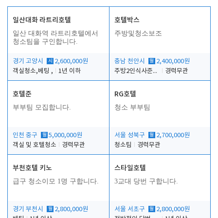
일산대화 라트리호텔
호텔박스
일산 대화역 라트리호텔에서
주방및청소보조
청소팀을 구인합니다.
경기 고양시
시
2,600,000원
충남 천안시
월
2,400,000원
객실청소,베팅 ,
1년 이하
주방2인식사준비및청소린렌보조
경력무관
호텔준
RG호텔
부부팀 모집합니다.
청소 부부팀
인천 중구
월
5,000,000원
서울 성북구
월
2,700,000원
객실 및 호텔청소
경력무관
청소팀
경력무관
부천호텔 키노
스타일호텔
급구 청소이모 1명 구합니다.
3교대 당번 구합니다.
경기 부천시
월
2,800,000원
서울 서초구
월
2,800,000원