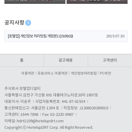
폰 증정
공지사항
[호텔업] 개인정보 처리방침 개정본2 (19.09.02)
2019.07.30
[호텔업] 개인정보 처리방침 개정본1 (19.09.02)
2019.07.30
[호텔업] 유료서비스 이용약관 개정본2 (19.09.02)
2019.07.30
홈
광고제휴
고객센터
이용약관
유료서비스 이용약관
개인정보처리방침
PC버전
주식회사 호텔업디알티
서울특별시 금천구 가산동 691 대륭테크노타운20차 1807호
대표이사: 이송주
사업자등록번호: 441-87-01934
통신판매업신고: 서울금천-1204 호
직업정보: J1206020200010
고객센터: 1644-7896
Fax: 02-2225-8487
이메일:
hdrt1109@hotelupdrt.com
Copyright ⓒ HotelupDRT Corp. All Right Reserved.