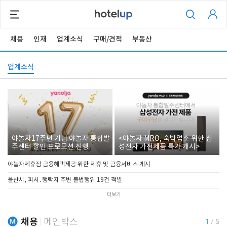
채용
인재
업계소식
구매/견적
부동산
업계소식
야놀자17주년 기념 야놀자 통합발
<야놀자 MRO, 숙박업소 위한 삼
주센터 할인 프로모션 진행
성전자 가전제품 특가 개시>
야놀자제휴점 금융혜택제공 위한 제휴 및 금융서비스 게시
울산시, 피서․행락지 주변 불법행위 19건 적발
더보기
채용
메인박스
1
/
5