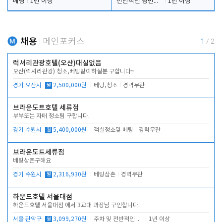
베팅
1년 이상
전반적인 당번업무
1년 이상
채용
메인포커스
1
/
2
럭셔리관광호텔(오산)대실없음
오산(럭셔리관광) 청소,베팅같이하실분 구합니다~
경기 오산시
월
2,500,000원
베팅,청소
경력무관
브라운도트호텔 세류점
부부또는 자매 청소팀 구합니다.
경기 수원시
월
5,400,000원
객실청소및 베팅
경력무관
브라운도트세류점
베팅삼촌구해요
경기 수원시
월
2,316,930원
베팅삼촌
경력무관
하운드호텔 서울대점
하운드호텔 서울대점 에서 3교대 과장님 구인합니다.
서울 관악구
월
3,099,270원
주차 및 전반적인 당번업무
1년 이상