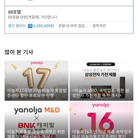
88호텔
88호텔 당번(격일제) 구인합니다
경기 용인시
월
3,200,000원
호텔 내 외부 점검 및 프런트 운영
경력무관
많이 본 기사
야놀자17주년 기념 야놀자 통합발
<야놀자 MRO, 숙박업소 위한 삼
주센터 할인 프로모션 진행
성전자 가전제품 특가 개시>
야놀자제휴점 금융혜택제공 위한
야놀자16주년 기념 제휴 숙박업주
제휴 및 금융서비스 게시
대상 야놀자통합발주센터 할인쿠