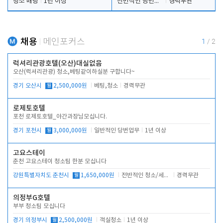
청소 배팅
1년 이상
전반적인 당번업무
경력무관
채용
메인포커스
1
/
2
럭셔리관광호텔(오산)대실없음
오산(럭셔리관광) 청소,베팅같이하실분 구합니다~
경기 오산시
월
2,500,000원
베팅,청소
경력무관
로제토호텔
포천 로제토호텔_야간과장님모십니다.
경기 포천시
월
3,000,000원
일반적인 당번업무
1년 이상
고요스테이
춘천 고요스테이 청소팀 한분 모십니다
강원특별자치도 춘천시
월
1,650,000원
전반적인 청소/세탁업무
경력무관
의정부G호텔
부부 청소팀 모십니다
경기 의정부시
월
2,500,000원
객실청소
1년 이상