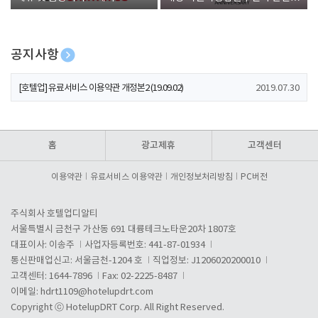
폰 증정
공지사항
[호텔업] 개인정보 처리방침 개정본1 (19.09.02)
2019.07.30
[호텔업] 유료서비스 이용약관 개정본2 (19.09.02)
2019.07.30
[호텔업] 개인정보 처리방침 개정본2 (19.09.02)
2019.07.30
홈
광고제휴
고객센터
이용약관
유료서비스 이용약관
개인정보처리방침
PC버전
주식회사 호텔업디알티
서울특별시 금천구 가산동 691 대륭테크노타운20차 1807호
대표이사: 이송주
사업자등록번호: 441-87-01934
통신판매업신고: 서울금천-1204 호
직업정보: J1206020200010
고객센터: 1644-7896
Fax: 02-2225-8487
이메일:
hdrt1109@hotelupdrt.com
Copyright ⓒ HotelupDRT Corp. All Right Reserved.