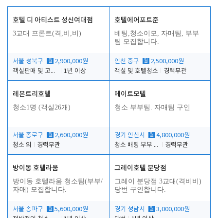
호텔 디 아티스트 성신여대점
호텔에어포트준
3교대 프론트(격,비,비)
베팅,청소이모, 자매팀, 부부
팀 모집합니다.
서울 성북구
월
2,900,000원
인천 중구
월
2,500,000원
객실판매 및 고객응대
1년 이상
객실 및 호텔청소
경력무관
레몬트리호텔
메이트모텔
청소1명 (객실26개)
청소 부부팀. 자매팀 구인
서울 종로구
월
2,600,000원
경기 안산시
월
4,800,000원
청소 외
경력무관
청소 배팅 부부 구합니다
경력무관
방이동 호텔라움
그레이호텔 분당점
방이동 호텔라움 청소팀(부부/
그레이 분당점 3교대(격비비)
자매) 모집합니다.
당번 구인합니다.
서울 송파구
월
5,600,000원
경기 성남시
월
3,000,000원