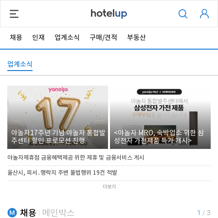
채용
인재
업계소식
구매/견적
부동산
업계소식
야놀자17주년 기념 야놀자 통합발
<야놀자 MRO, 숙박업소 위한 삼
주센터 할인 프로모션 진행
성전자 가전제품 특가 개시>
야놀자제휴점 금융혜택제공 위한 제휴 및 금융서비스 게시
울산시, 피서․행락지 주변 불법행위 19건 적발
더보기
채용
메인박스
1
/
3