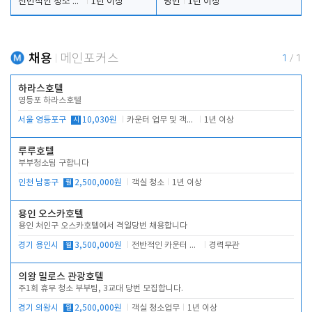
전반적인 청소 업무(객실청소.객실정리)
1년 이상
당번
1년 이상
채용
메인포커스
1
/
1
하라스호텔
영등포 하라스호텔
서울 영등포구
시
10,030원
카운터 업무 및 객실관리(청소상태 확인, 객실판매)
1년 이상
루루호텔
부부청소팀 구합니다
인천 남동구
월
2,500,000원
객실 청소
1년 이상
용인 오스카호텔
용인 처인구 오스카호텔에서 격일당번 채용합니다
경기 용인시
월
3,500,000원
전반적인 카운터 업무
경력무관
의왕 밀로스 관광호텔
주1회 휴무 청소 부부팀, 3교대 당번 모집합니다.
경기 의왕시
월
2,500,000원
객실 청소업무
1년 이상