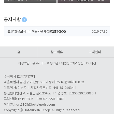
폰 증정
공지사항
[호텔업] 개인정보 처리방침 개정본1 (19.09.02)
2019.07.30
[호텔업] 유료서비스 이용약관 개정본2 (19.09.02)
2019.07.30
[호텔업] 개인정보 처리방침 개정본2 (19.09.02)
2019.07.30
홈
광고제휴
고객센터
이용약관
유료서비스 이용약관
개인정보처리방침
PC버전
주식회사 호텔업디알티
서울특별시 금천구 가산동 691 대륭테크노타운20차 1807호
대표이사: 이송주
사업자등록번호: 441-87-01934
통신판매업신고: 서울금천-1204 호
직업정보: J1206020200010
고객센터: 1644-7896
Fax: 02-2225-8487
이메일:
hdrt1109@hotelupdrt.com
Copyright ⓒ HotelupDRT Corp. All Right Reserved.