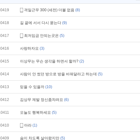
10419
격일근무 300 (세전) 더블 없음
(8)
10418
길 끝에 서서 다시 묻는다
(9)
10417
최저임금 안되는곳은
(5)
10416
사랑하자요
(3)
10415
이상무는 무슨 생각을 하면서 할까?
(2)
10414
사람이 안 썼던 방으로 방을 바꿔달라고 하는데
(5)
10413
믿을 수 있을까
(10)
10412
김상무 제발 정신좀챠려요
(6)
10411
오늘도 행복하세요
(5)
10410
아라
(1)
10409
숨이 차도록 살아왔지만
(5)