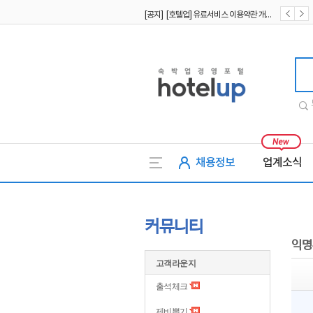
[공지] [호텔업] 유료서비스 이용약관 개정본2 (19.09.02)
[공지] [호텔업] 개인정보 처리방침 개정본2 (19.09.02)
호텔업
채용정보
업계소식
커뮤니티
익명
고객라운지
출석체크
제비뽑기