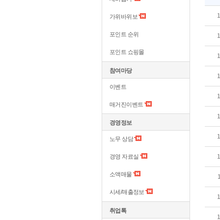
가위바위보
포인트 순위
포인트 쇼핑몰
참여마당
이벤트
매거진이벤트
경영정보
노무 상담
경영 자료실
소액매물
시세/매출정보
취업톡