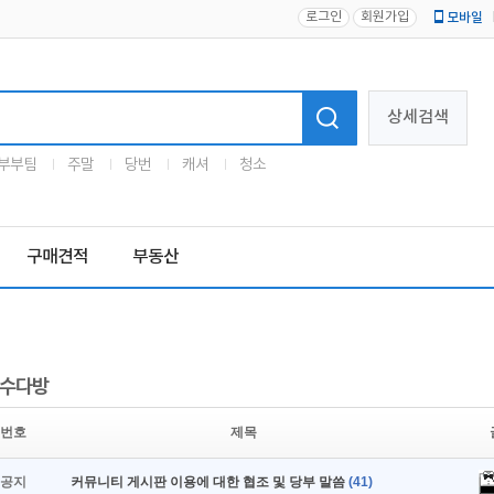
로그인
회원가입
모바일
로고
상세검색
부부팀
주말
당번
캐셔
청소
구매견적
부동산
수다방
번호
제목
공지
커뮤니티 게시판 이용에 대한 협조 및 당부 말씀
(41)