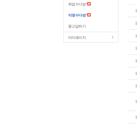
취업수다방
익명수다방
묻고답하기
마이페이지