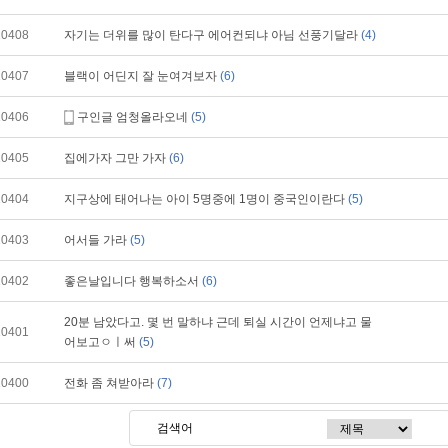
10408
자기는 더위를 많이 탄다구 에어컨되냐 아님 선풍기달라
(4)
10407
블랙이 어딘지 잘 눈여겨보자
(6)
10406
구인글 엄청올라오네
(5)
10405
집에가자 그만 가자
(6)
10404
지구상에 태어나는 아이 5명중에 1명이 중국인이란다
(5)
10403
어서들 가라
(5)
10402
좋은날입니다 행복하소서
(6)
20분 남았다고. 몇 번 말하냐 근데 퇴실 시간이 언제냐고 물
10401
어보고ㅇㅣ써
(5)
10400
전화 좀 쳐받아라
(7)