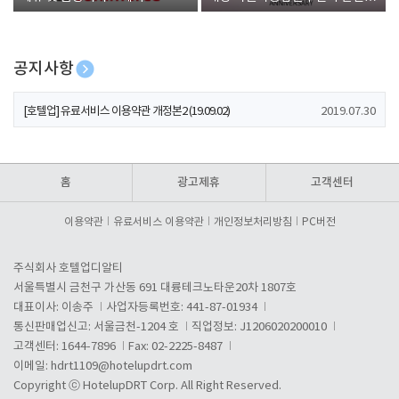
폰 증정
공지사항
[호텔업] 개인정보 처리방침 개정본1 (19.09.02)
2019.07.30
[호텔업] 유료서비스 이용약관 개정본2 (19.09.02)
2019.07.30
[호텔업] 개인정보 처리방침 개정본2 (19.09.02)
2019.07.30
홈
광고제휴
고객센터
이용약관
유료서비스 이용약관
개인정보처리방침
PC버전
주식회사 호텔업디알티
서울특별시 금천구 가산동 691 대륭테크노타운20차 1807호
대표이사: 이송주
사업자등록번호: 441-87-01934
통신판매업신고: 서울금천-1204 호
직업정보: J1206020200010
고객센터: 1644-7896
Fax: 02-2225-8487
이메일:
hdrt1109@hotelupdrt.com
Copyright ⓒ HotelupDRT Corp. All Right Reserved.