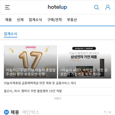
채용
인재
업계소식
구매/견적
부동산
업계소식
야놀자17주년 기념 야놀자 통합발
<야놀자 MRO, 숙박업소 위한 삼
주센터 할인 프로모션 진행
성전자 가전제품 특가 개시>
야놀자제휴점 금융혜택제공 위한 제휴 및 금융서비스 게시
울산시, 피서․행락지 주변 불법행위 19건 적발
더보기
채용
메인박스
1
/
4