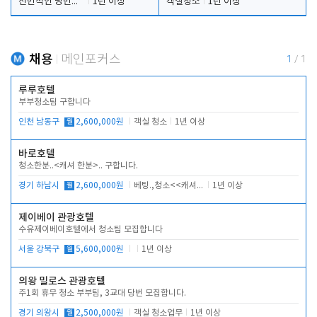
전반적인 당번업무
1년 이상
객실청소
1년 이상
채용
메인포커스
1
/
1
루루호텔
부부청소팀 구합니다
인천 남동구
월
2,600,000원
객실 청소
1년 이상
바로호텔
청소한분..<캐셔 한분>.. 구합니다.
경기 하남시
월
2,600,000원
베팅.,청소<<캐셔 모셔봅니다.
1년 이상
제이베이 관광호텔
수유제이베이호텔에서 청소팀 모집합니다
서울 강북구
월
5,600,000원
1년 이상
의왕 밀로스 관광호텔
주1회 휴무 청소 부부팀, 3교대 당번 모집합니다.
경기 의왕시
월
2,500,000원
객실 청소업무
1년 이상