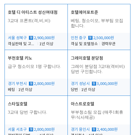
호텔 디 아티스트 성신여대점
호텔에어포트준
3교대 프론트(격,비,비)
베팅, 청소이모, 부부팀 모집
합니다.
서울 성북구
월
2,900,000원
인천 중구
월
2,500,000원
객실판매 및 고객응대
1년 이상
객실 및 호텔청소
경력무관
부천호텔 키노
그레이호텔 분당점
급구 청소이모 1명 구합니다.
그레이 분당점 3교대(격비비)
당번 구인합니다.
경기 부천시
월
2,800,000원
경기 성남시
월
3,000,000원
베팅
1년 이상
당번
1년 이상
스타일호텔
아스트로호텔
3교대 당번 구합니다.
부부청소팀 모집 (매주1회휴
무/식사제공)
서울 서초구
월
2,800,000원
경기 용인시
월
2,400,000원