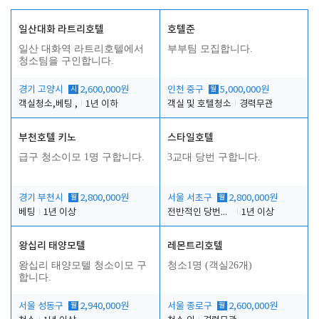
일산대화 라트리호텔
호텔준
일산 대화역 라트리호텔에서
부부팀 모집합니다.
청소팀을 구인합니다.
경기 고양시
시
2,600,000원
인천 중구
월
5,000,000원
객실청소,베팅 ,
1년 이하
객실 및 호텔청소
경력무관
부천호텔 키노
스타일호텔
급구 청소이모 1명 구합니다.
3교대 당번 구합니다.
경기 부천시
월
2,800,000원
서울 서초구
월
2,800,000원
베팅
1년 이상
전반적인 당번업무
1년 이상
왕십리 태양모텔
레몬트리호텔
왕십리 태양모텔 청소이모 구
청소1명 (객실26개)
합니다.
서울 성동구
월
2,940,000원
서울 종로구
월
2,600,000원