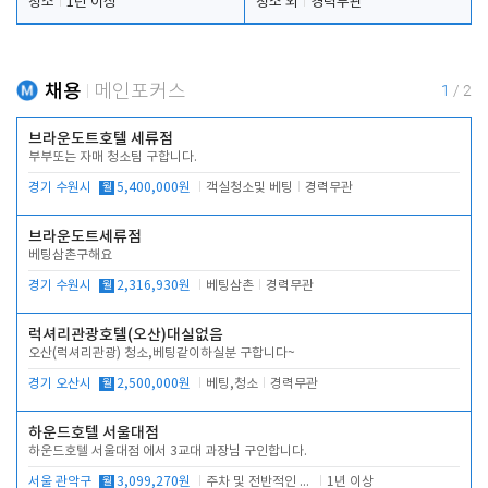
청소
1년 이상
청소 외
경력무관
채용
메인포커스
1
/
2
브라운도트호텔 세류점
부부또는 자매 청소팀 구합니다.
경기 수원시
월
5,400,000원
객실청소및 베팅
경력무관
브라운도트세류점
베팅삼촌구해요
경기 수원시
월
2,316,930원
베팅삼촌
경력무관
럭셔리관광호텔(오산)대실없음
오산(럭셔리관광) 청소,베팅같이하실분 구합니다~
경기 오산시
월
2,500,000원
베팅,청소
경력무관
하운드호텔 서울대점
하운드호텔 서울대점 에서 3교대 과장님 구인합니다.
서울 관악구
월
3,099,270원
주차 및 전반적인 당번업무
1년 이상