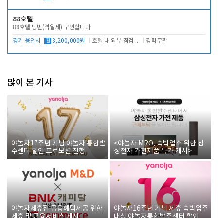
88호텔
88호텔 당번(격일제) 구인합니다
경기 용인시
월
3,200,000원
호텔 내 외부 점검 및 프런트 운영
경력무관
많이 본 기사
야놀자17주년 기념 야놀자 통합발
<야놀자 MRO, 숙박업소 위한 삼
주센터 할인 프로모션 진행
성전자 가전제품 특가 개시>
야놀자제휴점 금융혜택제공 위한
야놀자16주년 기념 제휴 숙박업주
제휴 및 금융서비스 게시
대상 야놀자통합발주센터 할인쿠