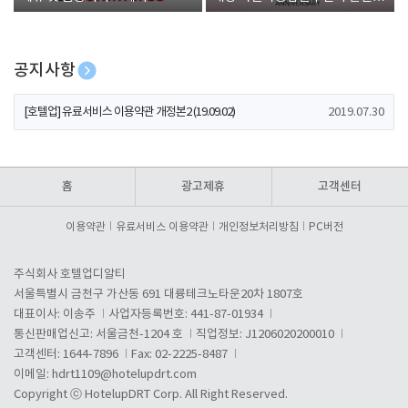
폰 증정
공지사항
[호텔업] 개인정보 처리방침 개정본1 (19.09.02)
2019.07.30
[호텔업] 유료서비스 이용약관 개정본2 (19.09.02)
2019.07.30
[호텔업] 개인정보 처리방침 개정본2 (19.09.02)
2019.07.30
홈
광고제휴
고객센터
이용약관
유료서비스 이용약관
개인정보처리방침
PC버전
주식회사 호텔업디알티
서울특별시 금천구 가산동 691 대륭테크노타운20차 1807호
대표이사: 이송주
사업자등록번호: 441-87-01934
통신판매업신고: 서울금천-1204 호
직업정보: J1206020200010
고객센터: 1644-7896
Fax: 02-2225-8487
이메일:
hdrt1109@hotelupdrt.com
Copyright ⓒ HotelupDRT Corp. All Right Reserved.