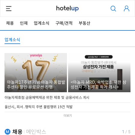
채용
인재
업계소식
구매/견적
부동산
업계소식
야놀자17주년 기념 야놀자 통합발
<야놀자 MRO, 숙박업소 위한 삼
주센터 할인 프로모션 진행
성전자 가전제품 특가 개시>
야놀자제휴점 금융혜택제공 위한 제휴 및 금융서비스 게시
울산시, 피서․행락지 주변 불법행위 19건 적발
더보기
채용
메인박스
1
/
5