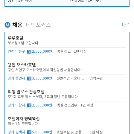
당번
1년 이상
객실청소
1년 이상
채용
메인포커스
1
/
2
루루호텔
부부청소팀 구합니다
인천 남동구
월
2,500,000원
객실 청소
1년 이상
용인 오스카호텔
용인 처인구 오스카호텔에서 격일당번 채용합니다
경기 용인시
월
3,500,000원
전반적인 카운터 업무
경력무관
의왕 밀로스 관광호텔
주1회 휴무 청소 부부팀, 3교대 당번 모집합니다.
경기 의왕시
월
2,500,000원
객실 청소업무
1년 이상
호텔야자 평택역점
청소 1팀 구인합니다
경기 평택시
월
5,000,000원
호텔객실 및 공용시설 청소 관리
1년 이상