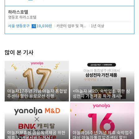
하라스호텔
영등포 하라스호텔
서울 영등포구
시
10,030원
카운터 업무 및 객실관리(청소상태 확인, 객실판매)
1년 이상
많이 본 기사
야놀자17주년 기념 야놀자 통합발
<야놀자 MRO, 숙박업소 위한 삼
주센터 할인 프로모션 진행
성전자 가전제품 특가 개시>
야놀자제휴점 금융혜택제공 위한
야놀자16주년 기념 제휴 숙박업주
제휴 및 금융서비스 게시
대상 야놀자통합발주센터 할인쿠