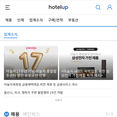
채용
인재
업계소식
구매/견적
부동산
업계소식
야놀자17주년 기념 야놀자 통합발
<야놀자 MRO, 숙박업소 위한 삼
주센터 할인 프로모션 진행
성전자 가전제품 특가 개시>
야놀자제휴점 금융혜택제공 위한 제휴 및 금융서비스 게시
울산시, 피서․행락지 주변 불법행위 19건 적발
더보기
채용
메인박스
1
/
3