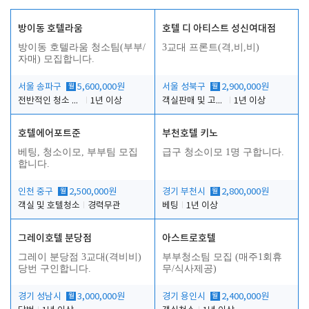
방이동 호텔라움
호텔 디 아티스트 성신여대점
방이동 호텔라움 청소팀(부부/
3교대 프론트(격,비,비)
자매) 모집합니다.
서울 송파구
월
5,600,000원
서울 성북구
월
2,900,000원
전반적인 청소 업무(객실청소.객실정리)
1년 이상
객실판매 및 고객응대
1년 이상
호텔에어포트준
부천호텔 키노
베팅, 청소이모, 부부팀 모집
급구 청소이모 1명 구합니다.
합니다.
인천 중구
월
2,500,000원
경기 부천시
월
2,800,000원
객실 및 호텔청소
경력무관
베팅
1년 이상
그레이호텔 분당점
아스트로호텔
그레이 분당점 3교대(격비비)
부부청소팀 모집 (매주1회휴
당번 구인합니다.
무/식사제공)
경기 성남시
월
3,000,000원
경기 용인시
월
2,400,000원