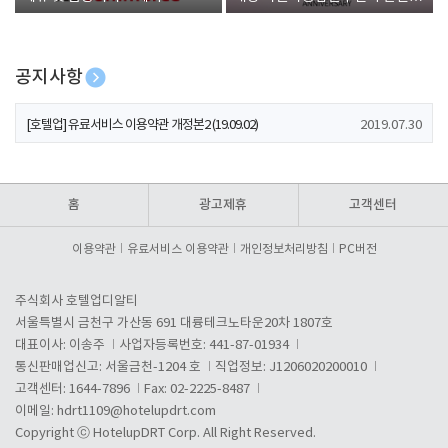
폰 증정
공지사항
[호텔업] 개인정보 처리방침 개정본1 (19.09.02)
2019.07.30
[호텔업] 유료서비스 이용약관 개정본2 (19.09.02)
2019.07.30
[호텔업] 개인정보 처리방침 개정본2 (19.09.02)
2019.07.30
홈
광고제휴
고객센터
이용약관
유료서비스 이용약관
개인정보처리방침
PC버전
주식회사 호텔업디알티
서울특별시 금천구 가산동 691 대륭테크노타운20차 1807호
대표이사: 이송주
사업자등록번호: 441-87-01934
통신판매업신고: 서울금천-1204 호
직업정보: J1206020200010
고객센터: 1644-7896
Fax: 02-2225-8487
이메일:
hdrt1109@hotelupdrt.com
Copyright ⓒ HotelupDRT Corp. All Right Reserved.