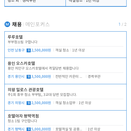
청소 외
경력무관
객실청소
1년 이상
채용
메인포커스
1
/
2
루루호텔
부부청소팀 구합니다
인천 남동구
월
2,500,000원
객실 청소
1년 이상
용인 오스카호텔
용인 처인구 오스카호텔에서 격일당번 채용합니다
경기 용인시
월
3,500,000원
전반적인 카운터 업무
경력무관
의왕 밀로스 관광호텔
주1회 휴무 청소 부부팀, 3교대 당번 모집합니다.
경기 의왕시
월
2,500,000원
객실 청소업무
1년 이상
호텔야자 평택역점
청소 1팀 구인합니다
경기 평택시
월
5,000,000원
호텔객실 및 공용시설 청소 관리
1년 이상