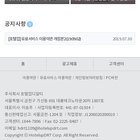
폰 증정
공지사항
[호텔업] 개인정보 처리방침 개정본1 (19.09.02)
2019.07.30
[호텔업] 유료서비스 이용약관 개정본2 (19.09.02)
2019.07.30
[호텔업] 개인정보 처리방침 개정본2 (19.09.02)
2019.07.30
홈
광고제휴
고객센터
이용약관
유료서비스 이용약관
개인정보처리방침
PC버전
주식회사 호텔업디알티
서울특별시 금천구 가산동 691 대륭테크노타운20차 1807호
대표이사: 이송주
사업자등록번호: 441-87-01934
통신판매업신고: 서울금천-1204 호
직업정보: J1206020200010
고객센터: 1644-7896
Fax: 02-2225-8487
이메일:
hdrt1109@hotelupdrt.com
Copyright ⓒ HotelupDRT Corp. All Right Reserved.