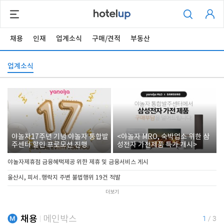
채용
인재
업계소식
구매/견적
부동산
업계소식
야놀자17주년 기념 야놀자 통합발
<야놀자 MRO, 숙박업소 위한 삼
주센터 할인 프로모션 진행
성전자 가전제품 특가 개시>
야놀자제휴점 금융혜택제공 위한 제휴 및 금융서비스 게시
울산시, 피서․행락지 주변 불법행위 19건 적발
더보기
채용
메인박스
1
/
3