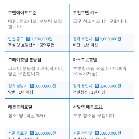
호텔에어포트준
부천호텔 키노
베팅, 청소이모, 부부팀 모집
급구 청소이모 1명 구합니다.
합니다.
인천 중구
월
2,500,000원
경기 부천시
월
2,800,000원
객실 및 호텔청소
경력무관
베팅
1년 이상
그레이호텔 분당점
아스트로호텔
그레이 분당점 3교대(격비비)
부부청소팀 모집 (매주1회휴
당번 구인합니다.
무/식사제공)
경기 성남시
월
3,000,000원
경기 용인시
월
2,400,000원
당번
1년 이상
객실청소
1년 이상
레몬트리호텔
사당역 메트로21
청소1명 (객실26개)
부부 청소팀 구합니다
서울 종로구
월
2,600,000원
서울 관악구
월
5,800,000원