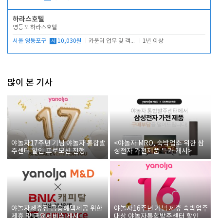
하라스호텔
영등포 하라스호텔
서울 영등포구
시
10,030원
카운터 업무 및 객실관리(청소상태 확인, 객실판매)
1년 이상
많이 본 기사
야놀자17주년 기념 야놀자 통합발
<야놀자 MRO, 숙박업소 위한 삼
주센터 할인 프로모션 진행
성전자 가전제품 특가 개시>
야놀자제휴점 금융혜택제공 위한
야놀자16주년 기념 제휴 숙박업주
제휴 및 금융서비스 게시
대상 야놀자통합발주센터 할인쿠