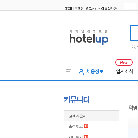
[공지] [호텔업] 유료서비스 이용약관 개정본2 (19.09.02)
[공지] [호텔업] 개인정보 처리방침 개정본2 (19.09.02)
호텔업
채용정보
업계소식
커뮤니티
익명
고객라운지
출석체크
제비뽑기