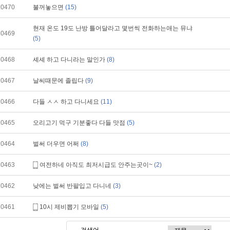
10470
불꺼놓으면
(15)
현재 온도 19도 난방 틀어달라고 몇번씩 전화하는애는 뮤냐
10469
(5)
10468
셰셰 하고 다니라는 말인가
(8)
10467
날씨때문에 졸립다
(9)
10466
다들 ㅅㅅ 하고 다니세요
(11)
10465
오리고기 먹구 기분좋다 다들 맛점
(5)
10464
벌써 더우면 어쩌
(8)
10463
여전하네 아직도 최저시급도 안주는곳이~
(2)
10462
낮에는 벌써 반팔입고 다니네
(3)
10461
10시 제비뽑기 모바일
(5)