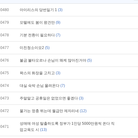
10480
아이리스의 당번일기 1
(3)
10479
모텔에도 봄이 왔건만
(9)
10478
기분 전환이 필요하다
(7)
10477
미친청소이모2
(5)
10476
불금 불타오르나 손님이 왜케 많아진거야
(5)
10475
왁스의 화장을 고치고
(3)
10474
대실 숙박 손님 몰려온다
(7)
10473
주말말고 공휴일은 없었으면 좋겠다
(3)
10472
물가는 껑충 뛰는데 월급만 제자리네
(12)
성매매 여성 탈출하도록 정부가 1인당 5000만원씩 쏜다 직
10471
업교육도 시
(13)