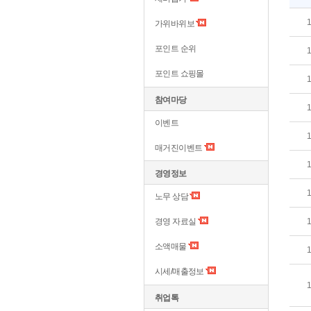
가위바위보
포인트 순위
포인트 쇼핑몰
참여마당
이벤트
매거진이벤트
경영정보
노무 상담
경영 자료실
소액매물
시세/매출정보
취업톡