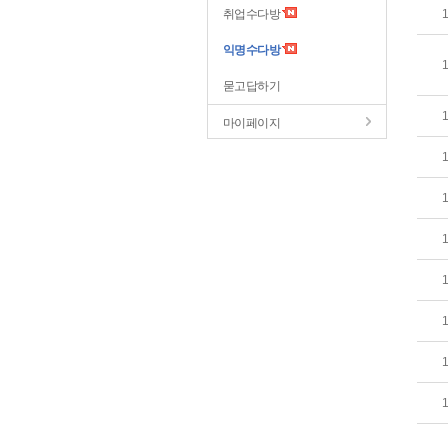
취업수다방
익명수다방
묻고답하기
마이페이지