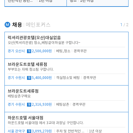
전반적인 당번업무
1년 이상
청소
1년 이상
채용
메인포커스
1
/
2
럭셔리관광호텔(오산)대실없음
오산(럭셔리관광) 청소,베팅같이하실분 구합니다~
경기 오산시
월
2,500,000원
베팅,청소
경력무관
브라운도트호텔 세류점
부부또는 자매 청소팀 구합니다.
경기 수원시
월
5,400,000원
객실청소및 베팅
경력무관
브라운도트세류점
베팅삼촌구해요
경기 수원시
월
2,316,930원
베팅삼촌
경력무관
하운드호텔 서울대점
하운드호텔 서울대점 에서 3교대 과장님 구인합니다.
서울 관악구
월
3,099,270원
주차 및 전반적인 당번업무
1년 이상