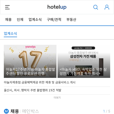
채용
인재
업계소식
구매/견적
부동산
업계소식
야놀자17주년 기념 야놀자 통합발
<야놀자 MRO, 숙박업소 위한 삼
주센터 할인 프로모션 진행
성전자 가전제품 특가 개시>
야놀자제휴점 금융혜택제공 위한 제휴 및 금융서비스 게시
울산시, 피서․행락지 주변 불법행위 19건 적발
더보기
채용
메인박스
1
/
5