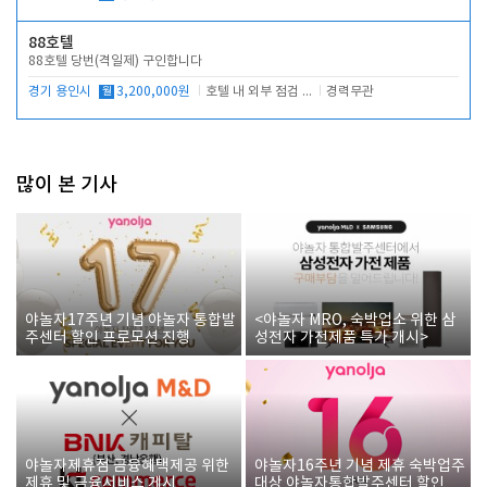
88호텔
88호텔 당번(격일제) 구인합니다
경기 용인시
월
3,200,000원
호텔 내 외부 점검 및 프런트 운영
경력무관
많이 본 기사
야놀자17주년 기념 야놀자 통합발
<야놀자 MRO, 숙박업소 위한 삼
주센터 할인 프로모션 진행
성전자 가전제품 특가 개시>
야놀자제휴점 금융혜택제공 위한
야놀자16주년 기념 제휴 숙박업주
제휴 및 금융서비스 게시
대상 야놀자통합발주센터 할인쿠