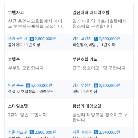
호텔자고
일산대화 라트리호텔
신규 용인자고호텔에서 메이
일산 대화역 라트리호텔에서
드 부부팀자매팀을 모십니다.
청소팀을 구인합니다.
경기 용인시
월
2,800,000원
경기 고양시
시
2,600,000원
룸메이드
1년 이상
객실청소,베팅 ,
1년 이하
호텔준
부천호텔 키노
부부팀 모집합니다.
급구 청소이모 1명 구합니다.
인천 중구
월
5,000,000원
경기 부천시
월
2,800,000원
객실 및 호텔청소
경력무관
베팅
1년 이상
스타일호텔
왕십리 태양모텔
3교대 당번 구합니다.
왕십리 태양모텔 청소이모 구
합니다.
서울 서초구
월
2,800,000원
서울 성동구
월
2,940,000원