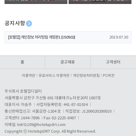
폰 증정
공지사항
[호텔업] 개인정보 처리방침 개정본2 (19.09.02)
2019.07.30
[호텔업] 개인정보 처리방침 개정본1 (19.09.02)
2019.07.30
[호텔업] 유료서비스 이용약관 개정본2 (19.09.02)
2019.07.30
홈
광고제휴
고객센터
이용약관
유료서비스 이용약관
개인정보처리방침
PC버전
주식회사 호텔업디알티
서울특별시 금천구 가산동 691 대륭테크노타운20차 1807호
대표이사: 이송주
사업자등록번호: 441-87-01934
통신판매업신고: 서울금천-1204 호
직업정보: J1206020200010
고객센터: 1644-7896
Fax: 02-2225-8487
이메일:
hdrt1109@hotelupdrt.com
Copyright ⓒ HotelupDRT Corp. All Right Reserved.