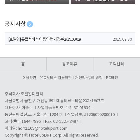
폰 증정
공지사항
[호텔업] 개인정보 처리방침 개정본1 (19.09.02)
2019.07.30
[호텔업] 유료서비스 이용약관 개정본2 (19.09.02)
2019.07.30
[호텔업] 개인정보 처리방침 개정본2 (19.09.02)
2019.07.30
홈
광고제휴
고객센터
이용약관
유료서비스 이용약관
개인정보처리방침
PC버전
주식회사 호텔업디알티
서울특별시 금천구 가산동 691 대륭테크노타운20차 1807호
대표이사: 이송주
사업자등록번호: 441-87-01934
통신판매업신고: 서울금천-1204 호
직업정보: J1206020200010
고객센터: 1644-7896
Fax: 02-2225-8487
이메일:
hdrt1109@hotelupdrt.com
Copyright ⓒ HotelupDRT Corp. All Right Reserved.