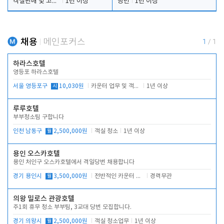
객실판매 및 고객응대
1년 이상
당번
1년 이상
채용
메인포커스
1
/
1
하라스호텔
영등포 하라스호텔
서울 영등포구
시
10,030원
카운터 업무 및 객실관리(청소상태 확인, 객실판매)
1년 이상
루루호텔
부부청소팀 구합니다
인천 남동구
월
2,500,000원
객실 청소
1년 이상
용인 오스카호텔
용인 처인구 오스카호텔에서 격일당번 채용합니다
경기 용인시
월
3,500,000원
전반적인 카운터 업무
경력무관
의왕 밀로스 관광호텔
주1회 휴무 청소 부부팀, 3교대 당번 모집합니다.
경기 의왕시
월
2,500,000원
객실 청소업무
1년 이상