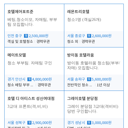
호텔에어포트준
레몬트리호텔
베팅,청소이모, 자매팀, 부부
청소1명 (객실26개)
팀 모집합니다.
인천 중구
월
2,500,000원
서울 종로구
월
2,600,000원
객실 및 호텔청소
경력무관
청소 외
경력무관
메이트모텔
방이동 호텔라움
청소 부부팀. 자매팀 구인
방이동 호텔라움 청소팀(부부/
자매) 모집합니다.
경기 안산시
월
4,800,000원
서울 송파구
월
5,600,000원
청소 배팅 부부 구합니다
경력무관
전반적인 청소 업무(객실청소.객실정리)
1년 이상
호텔 디 아티스트 성신여대점
그레이호텔 분당점
3교대 프론트(격,비,비)
그레이 분당점 3교대(격비비)
당번 구인합니다.
서울 성북구
월
2,900,000원
경기 성남시
월
3,000,000원