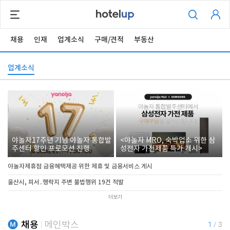
채용
인재
업계소식
구매/견적
부동산
업계소식
야놀자17주년 기념 야놀자 통합발
<야놀자 MRO, 숙박업소 위한 삼
주센터 할인 프로모션 진행
성전자 가전제품 특가 개시>
야놀자제휴점 금융혜택제공 위한 제휴 및 금융서비스 게시
울산시, 피서․행락지 주변 불법행위 19건 적발
더보기
채용
메인박스
1
/
3