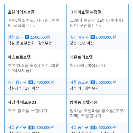
호텔에어포트준
그레이호텔 분당점
베팅,청소이모, 자매팀, 부부
그레이 분당점 3교대(격비비)
팀 모집합니다.
당번 구인합니다.
인천 중구
월
2,500,000원
경기 성남시
월
3,000,000원
객실 및 호텔청소
경력무관
당번
1년 이상
아스트로호텔
레몬트리호텔
부부청소팀 모집 (매주1회휴
청소1명 (객실26개)
무/식사제공)
경기 용인시
월
2,400,000원
서울 종로구
월
2,600,000원
객실청소
1년 이상
청소 외
경력무관
사당역 메트로21
방이동 호텔라움
부부 청소팀 구합니다
방이동 호텔라움 청소팀(부부/
자매) 모집합니다.
서울 관악구
월
5,800,000원
서울 송파구
월
5,600,000원