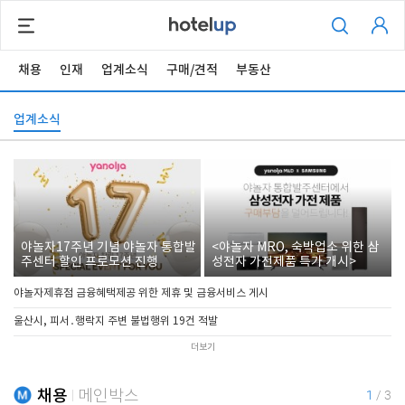
채용
인재
업계소식
구매/견적
부동산
업계소식
야놀자17주년 기념 야놀자 통합발
<야놀자 MRO, 숙박업소 위한 삼
주센터 할인 프로모션 진행
성전자 가전제품 특가 개시>
야놀자제휴점 금융혜택제공 위한 제휴 및 금융서비스 게시
울산시, 피서․행락지 주변 불법행위 19건 적발
더보기
채용
메인박스
1
/
3