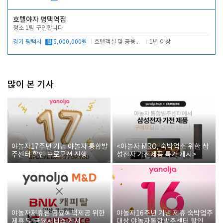
호텔야자 평택역점
청소 1팀 구인합니다
경기 평택시
월
5,000,000원
호텔객실 및 공용시설 청소 관리
1년 이상
많이 본 기사
야놀자17주년 기념 야놀자 통합발
<야놀자 MRO, 숙박업소 위한 삼
주센터 할인 프로모션 진행
성전자 가전제품 특가 개시>
야놀자제휴점 금융혜택제공 위한
야놀자16주년 기념 제휴 숙박업주
제휴 및 금융서비스 게시
대상 야놀자통합발주센터 할인쿠