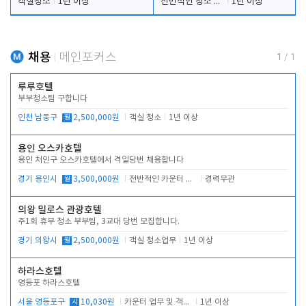
객실청소
1년 이상
전반적인 청소 업무(객실청소.객실정리)
1년 이상
채용
메인포커스
1
/
1
루루호텔
부부청소팀 구합니다
인천 남동구
월
2,500,000원
객실 청소
1년 이상
용인 오스카호텔
용인 처인구 오스카호텔에서 격일당번 채용합니다
경기 용인시
월
3,500,000원
전반적인 카운터 업무
경력무관
의왕 밀로스 관광호텔
주1회 휴무 청소 부부팀, 3교대 당번 모집합니다.
경기 의왕시
월
2,500,000원
객실 청소업무
1년 이상
하라스호텔
영등포 하라스호텔
서울 영등포구
시
10,030원
카운터 업무 및 객실관리(청소상태 확인, 객실판매)
1년 이상