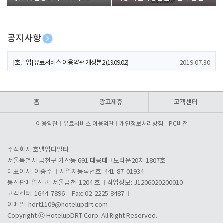
폰 증정
공지사항
[호텔업] 개인정보 처리방침 개정본1 (19.09.02)
2019.07.30
[호텔업] 유료서비스 이용약관 개정본2 (19.09.02)
2019.07.30
[호텔업] 개인정보 처리방침 개정본2 (19.09.02)
2019.07.30
홈
광고제휴
고객센터
이용약관
유료서비스 이용약관
개인정보처리방침
PC버전
주식회사 호텔업디알티
서울특별시 금천구 가산동 691 대륭테크노타운20차 1807호
대표이사: 이송주
사업자등록번호: 441-87-01934
통신판매업신고: 서울금천-1204 호
직업정보: J1206020200010
고객센터: 1644-7896
Fax: 02-2225-8487
이메일:
hdrt1109@hotelupdrt.com
Copyright ⓒ HotelupDRT Corp. All Right Reserved.