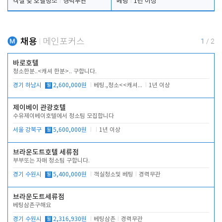
객실 및 호텔청소
경력무관
베팅
1년 이상
채용
메인포커스
1
/
2
바로호텔
청소한분..<캐셔 한분>.. 구합니다.
경기 하남시
월
2,600,000원
베팅.,청소<<캐셔 모셔봅니다.
1년 이상
제이베이 관광호텔
수유제이베이호텔에서 청소팀 모집합니다
서울 강북구
월
5,600,000원
1년 이상
브라운도트호텔 세류점
부부또는 자매 청소팀 구합니다.
경기 수원시
월
5,400,000원
객실청소및 베팅
경력무관
브라운도트세류점
베팅삼촌구해요
경기 수원시
월
2,316,930원
베팅삼촌
경력무관