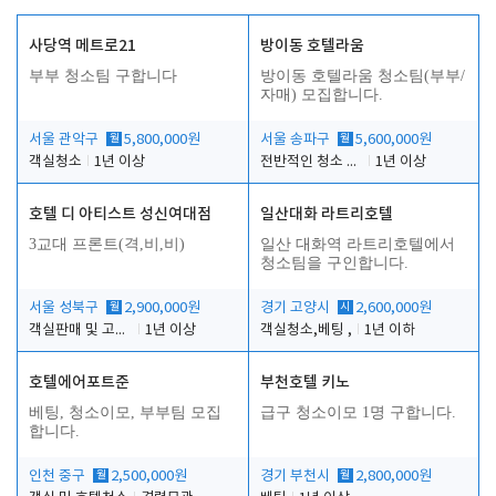
사당역 메트로21
방이동 호텔라움
부부 청소팀 구합니다
방이동 호텔라움 청소팀(부부/
자매) 모집합니다.
서울 관악구
월
5,800,000원
서울 송파구
월
5,600,000원
객실청소
1년 이상
전반적인 청소 업무(객실청소.객실정리)
1년 이상
호텔 디 아티스트 성신여대점
일산대화 라트리호텔
3교대 프론트(격,비,비)
일산 대화역 라트리호텔에서
청소팀을 구인합니다.
서울 성북구
월
2,900,000원
경기 고양시
시
2,600,000원
객실판매 및 고객응대
1년 이상
객실청소,베팅 ,
1년 이하
호텔에어포트준
부천호텔 키노
베팅, 청소이모, 부부팀 모집
급구 청소이모 1명 구합니다.
합니다.
인천 중구
월
2,500,000원
경기 부천시
월
2,800,000원