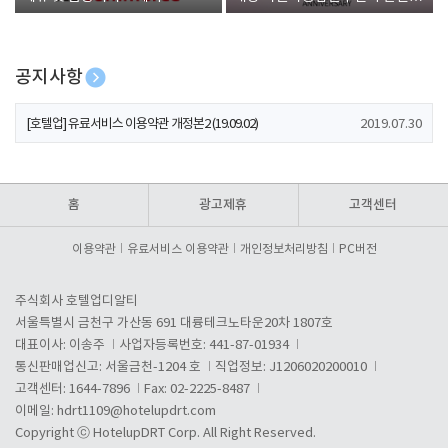
폰 증정
공지사항
[호텔업] 개인정보 처리방침 개정본1 (19.09.02)
2019.07.30
[호텔업] 유료서비스 이용약관 개정본2 (19.09.02)
2019.07.30
[호텔업] 개인정보 처리방침 개정본2 (19.09.02)
2019.07.30
홈
광고제휴
고객센터
이용약관
유료서비스 이용약관
개인정보처리방침
PC버전
주식회사 호텔업디알티
서울특별시 금천구 가산동 691 대륭테크노타운20차 1807호
대표이사: 이송주
사업자등록번호: 441-87-01934
통신판매업신고: 서울금천-1204 호
직업정보: J1206020200010
고객센터: 1644-7896
Fax: 02-2225-8487
이메일:
hdrt1109@hotelupdrt.com
Copyright ⓒ HotelupDRT Corp. All Right Reserved.