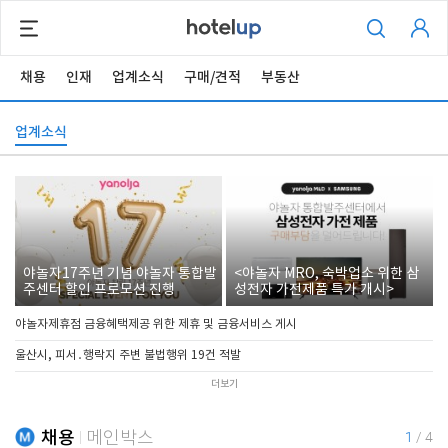
채용
인재
업계소식
구매/견적
부동산
업계소식
야놀자17주년 기념 야놀자 통합발
<야놀자 MRO, 숙박업소 위한 삼
주센터 할인 프로모션 진행
성전자 가전제품 특가 개시>
야놀자제휴점 금융혜택제공 위한 제휴 및 금융서비스 게시
울산시, 피서․행락지 주변 불법행위 19건 적발
더보기
채용
메인박스
1
/
4