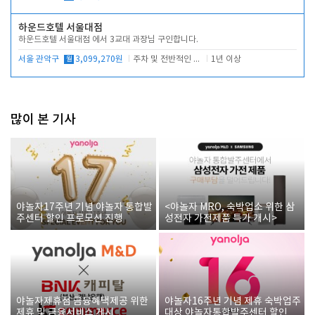
하운드호텔 서울대점
하운드호텔 서울대점 에서 3교대 과장님 구인합니다.
서울 관악구
월
3,099,270원
주차 및 전반적인 당번업무
1년 이상
많이 본 기사
야놀자17주년 기념 야놀자 통합발
<야놀자 MRO, 숙박업소 위한 삼
주센터 할인 프로모션 진행
성전자 가전제품 특가 개시>
야놀자제휴점 금융혜택제공 위한
야놀자16주년 기념 제휴 숙박업주
제휴 및 금융서비스 게시
대상 야놀자통합발주센터 할인쿠