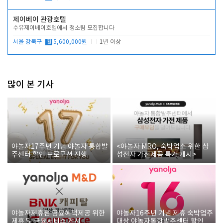
제이베이 관광호텔
수유제이베이호텔에서 청소팀 모집합니다
서울 강북구
월
5,600,000원
1년 이상
많이 본 기사
야놀자17주년 기념 야놀자 통합발
<야놀자 MRO, 숙박업소 위한 삼
주센터 할인 프로모션 진행
성전자 가전제품 특가 개시>
야놀자제휴점 금융혜택제공 위한
야놀자16주년 기념 제휴 숙박업주
제휴 및 금융서비스 게시
대상 야놀자통합발주센터 할인쿠