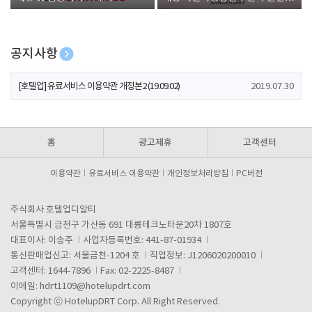
폰 증정
공지사항
[호텔업] 개인정보 처리방침 개정본1 (19.09.02)
2019.07.30
[호텔업] 유료서비스 이용약관 개정본2 (19.09.02)
2019.07.30
[호텔업] 개인정보 처리방침 개정본2 (19.09.02)
2019.07.30
홈
광고제휴
고객센터
이용약관
유료서비스 이용약관
개인정보처리방침
PC버전
주식회사 호텔업디알티
서울특별시 금천구 가산동 691 대륭테크노타운20차 1807호
대표이사: 이송주
사업자등록번호: 441-87-01934
통신판매업신고: 서울금천-1204 호
직업정보: J1206020200010
고객센터: 1644-7896
Fax: 02-2225-8487
이메일:
hdrt1109@hotelupdrt.com
Copyright ⓒ HotelupDRT Corp. All Right Reserved.