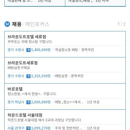
객실판매 및 고객응대
1년 이상
객실청소,베팅 ,
1년 이하
채용
메인포커스
1
/
2
브라운도트호텔 세류점
부부또는 자매 청소팀 구합니다.
경기 수원시
월
5,400,000원
객실청소및 베팅
경력무관
브라운도트세류점
베팅삼촌구해요
경기 수원시
월
2,316,930원
베팅삼촌
경력무관
바로호텔
청소한분..<캐셔 한분>.. 구합니다.
경기 하남시
월
2,600,000원
베팅.,청소<<캐셔 모셔봅니다.
1년 이상
하운드호텔 서울대점
하운드호텔 서울대점 에서 3교대 과장님 구인합니다.
서울 관악구
월
3,099,270원
주차 및 전반적인 당번업무
1년 이상