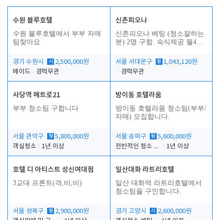
수원 블루호텔
신촌피오나
수원 블루호텔에서 부부 자매
신촌피오나 베팅 (청소잘하는
팀찾아요
분) 2명 구함. 숙식제공 월4회
휴무
경기 수원시
시
2,500,000원
서울 서대문구
월
1,043,120원
메이드
경력무관
경력무관
사당역 메트로21
방이동 호텔라움
부부 청소팀 구합니다
방이동 호텔라움 청소팀(부부/
자매) 모집합니다.
서울 관악구
월
5,800,000원
서울 송파구
월
5,600,000원
객실청소
1년 이상
전반적인 청소 업무(객실청소.객실정리)
1년 이상
호텔 디 아티스트 성신여대점
일산대화 라트리호텔
3교대 프론트(격,비,비)
일산 대화역 라트리호텔에서
청소팀을 구인합니다.
서울 성북구
월
2,900,000원
경기 고양시
시
2,600,000원