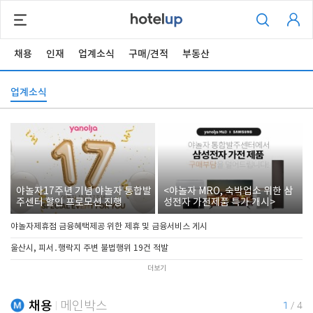
채용
인재
업계소식
구매/견적
부동산
업계소식
야놀자17주년 기념 야놀자 통합발
<야놀자 MRO, 숙박업소 위한 삼
주센터 할인 프로모션 진행
성전자 가전제품 특가 개시>
야놀자제휴점 금융혜택제공 위한 제휴 및 금융서비스 게시
울산시, 피서․행락지 주변 불법행위 19건 적발
더보기
채용
메인박스
1
/
4