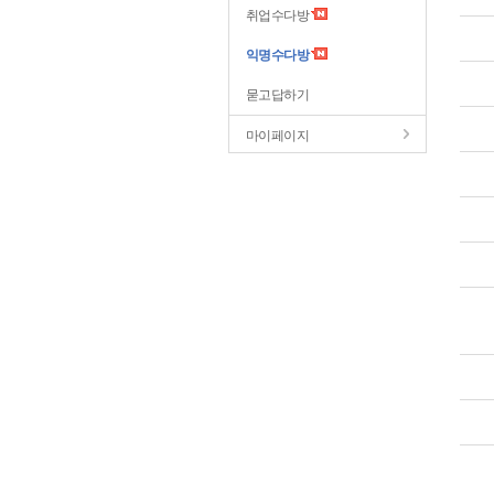
취업수다방
익명수다방
묻고답하기
마이페이지