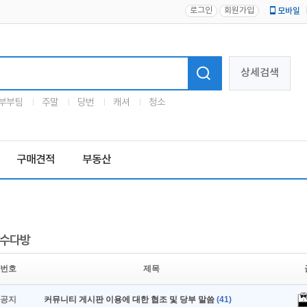
로그인
회원가입
모바일
로고
상세검색
부부팀
주말
당번
캐셔
청소
구매견적
부동산
수다방
번호
제목
공지
커뮤니티 게시판 이용에 대한 협조 및 당부 말씀
(41)