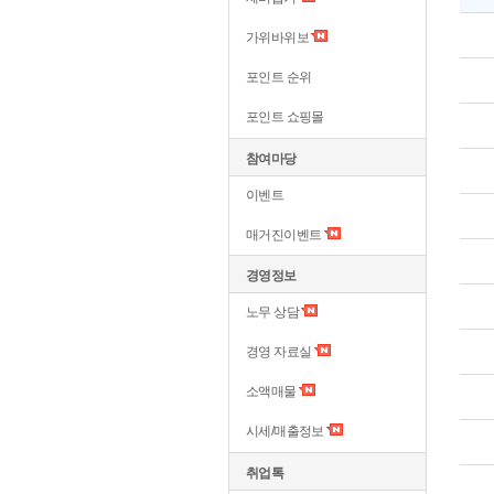
가위바위보
포인트 순위
포인트 쇼핑몰
참여마당
이벤트
매거진이벤트
경영정보
노무 상담
경영 자료실
소액매물
시세/매출정보
취업톡