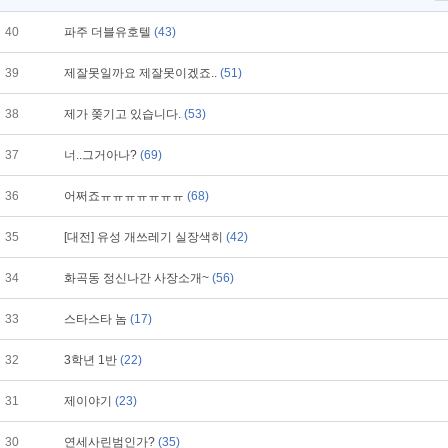
40
파주 더블유호텔
(43)
39
제잘못일까요 제잘못이겠죠..
(51)
38
제가 쫒기고 있습니다.
(53)
37
너..그거아나?
(69)
36
어쩌죠ㅠㅠㅠㅠㅠㅠㅠ
(68)
35
[대전] 유성 개쓰레기 실장색히
(42)
34
화곡동 정신나간 사장소개~
(56)
33
스타스타 놈
(17)
32
3학년 1반
(22)
31
제이야기
(23)
30
연세사린범인가?
(35)