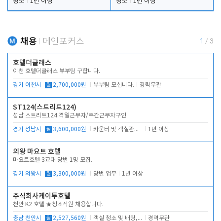
청소
1년 이상
청소
1년 이상
채용
메인포커스
1
/
3
호텔더클래스
이천 호텔더클래스 부부팀 구합니다.
경기 이천시
월
2,700,000원
부부팀 모십니다.
경력무관
ST124(스트리트124)
성남 스트리트124 격일근무자/주간근무자구인
경기 성남시
월
3,600,000원
카운터 및 객실관리 전반
1년 이상
의왕 마요트 호텔
마요트호텔 3교대 당번 1명 모집.
경기 의왕시
월
3,300,000원
당번 업무
1년 이상
주식회사케이투호텔
천안 K2 호텔 ★청소직원 채용합니다.
충남 천안시
월
2,527,560원
객실 청소 및 배팅, 주변 시설 청소
경력무관