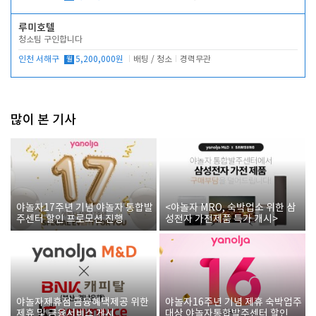
루미호텔
청소팀 구인합니다
인천 서해구
월
5,200,000원
배팅 / 청소
경력무관
많이 본 기사
야놀자17주년 기념 야놀자 통합발
<야놀자 MRO, 숙박업소 위한 삼
주센터 할인 프로모션 진행
성전자 가전제품 특가 개시>
야놀자제휴점 금융혜택제공 위한
야놀자16주년 기념 제휴 숙박업주
제휴 및 금융서비스 게시
대상 야놀자통합발주센터 할인쿠