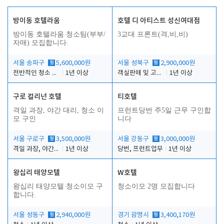
방이동 호텔라움
호텔 디 아티스트 성신여대점
방이동 호텔라움 청소팀(부부/
3교대 프론트(격,비,비)
자매) 모집합니다.
서울 송파구
월
5,600,000원
서울 성북구
월
2,900,000원
전반적인 청소 업무(객실청소.객실정리)
1년 이상
객실판매 및 고객응대
1년 이상
구로 컬리넌 호텔
티호텔
격일 과장, 야간 대리, 청소 이
프런트당번 주5일 근무 구인합
모 구인
니다
서울 구로구
월
3,500,000원
서울 강동구
월
3,000,000원
격일 과장, 야간 대리, 청소 이모
1년 이상
당번, 프런트업무
1년 이상
왕십리 태양모텔
W호텔
왕십리 태양모텔 청소이모 구
청소이모 2명 모집합니다
합니다.
서울 성동구
월
2,940,000원
경기 광명시
월
3,400,170원