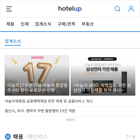
채용
인재
업계소식
구매/견적
부동산
업계소식
야놀자17주년 기념 야놀자 통합발
<야놀자 MRO, 숙박업소 위한 삼
주센터 할인 프로모션 진행
성전자 가전제품 특가 개시>
야놀자제휴점 금융혜택제공 위한 제휴 및 금융서비스 게시
울산시, 피서․행락지 주변 불법행위 19건 적발
더보기
채용
메인박스
1
/
6