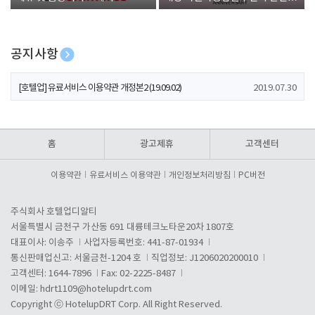
폰 증정
공지사항
[호텔업] 개인정보 처리방침 개정본1 (19.09.02)
2019.07.30
[호텔업] 유료서비스 이용약관 개정본2 (19.09.02)
2019.07.30
[호텔업] 개인정보 처리방침 개정본2 (19.09.02)
2019.07.30
홈
광고제휴
고객센터
이용약관
유료서비스 이용약관
개인정보처리방침
PC버전
주식회사 호텔업디알티
서울특별시 금천구 가산동 691 대륭테크노타운20차 1807호
대표이사: 이송주
사업자등록번호: 441-87-01934
통신판매업신고: 서울금천-1204 호
직업정보: J1206020200010
고객센터: 1644-7896
Fax: 02-2225-8487
이메일:
hdrt1109@hotelupdrt.com
Copyright ⓒ HotelupDRT Corp. All Right Reserved.