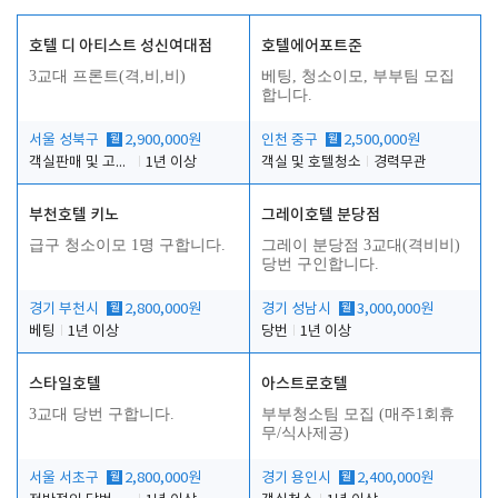
호텔 디 아티스트 성신여대점
호텔에어포트준
3교대 프론트(격,비,비)
베팅, 청소이모, 부부팀 모집
합니다.
서울 성북구
월
2,900,000원
인천 중구
월
2,500,000원
객실판매 및 고객응대
1년 이상
객실 및 호텔청소
경력무관
부천호텔 키노
그레이호텔 분당점
급구 청소이모 1명 구합니다.
그레이 분당점 3교대(격비비)
당번 구인합니다.
경기 부천시
월
2,800,000원
경기 성남시
월
3,000,000원
베팅
1년 이상
당번
1년 이상
스타일호텔
아스트로호텔
3교대 당번 구합니다.
부부청소팀 모집 (매주1회휴
무/식사제공)
서울 서초구
월
2,800,000원
경기 용인시
월
2,400,000원