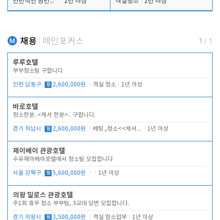
전반적인 당번업무
1년 이상
객실청소
1년 이상
채용
메인포커스
1
/
1
루루호텔
부부청소팀 구합니다
인천 남동구
월
2,600,000원
객실 청소
1년 이상
바로호텔
청소한분..<캐셔 한분>.. 구합니다.
경기 하남시
월
2,600,000원
베팅.,청소<<캐셔 모셔봅니다.
1년 이상
제이베이 관광호텔
수유제이베이호텔에서 청소팀 모집합니다
서울 강북구
월
5,600,000원
1년 이상
의왕 밀로스 관광호텔
주1회 휴무 청소 부부팀, 3교대 당번 모집합니다.
경기 의왕시
월
2,500,000원
객실 청소업무
1년 이상