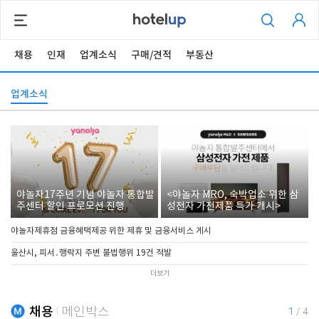
채용
인재
업계소식
구매/견적
부동산
업계소식
야놀자17주년 기념 야놀자 통합발
<야놀자 MRO, 숙박업소 위한 삼
주센터 할인 프로모션 진행
성전자 가전제품 특가 개시>
야놀자제휴점 금융혜택제공 위한 제휴 및 금융서비스 게시
울산시, 피서․행락지 주변 불법행위 19건 적발
더보기
채용
메인박스
1
/
4