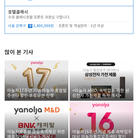
호텔클래시
수유 클래시호텔 프론트 과장님 구합니다.
서울 강북구
월
3,400,000원
프론트 및 객실관리
1년 이상
많이 본 기사
야놀자17주년 기념 야놀자 통합발
<야놀자 MRO, 숙박업소 위한 삼
주센터 할인 프로모션 진행
성전자 가전제품 특가 개시>
야놀자제휴점 금융혜택제공 위한
야놀자16주년 기념 제휴 숙박업주
제휴 및 금융서비스 게시
대상 야놀자통합발주센터 할인쿠