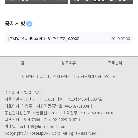
폰 증정
공지사항
[호텔업] 개인정보 처리방침 개정본1 (19.09.02)
2019.07.30
[호텔업] 유료서비스 이용약관 개정본2 (19.09.02)
2019.07.30
[호텔업] 개인정보 처리방침 개정본2 (19.09.02)
2019.07.30
홈
광고제휴
고객센터
이용약관
유료서비스 이용약관
개인정보처리방침
PC버전
주식회사 호텔업디알티
서울특별시 금천구 가산동 691 대륭테크노타운20차 1807호
대표이사: 이송주
사업자등록번호: 441-87-01934
통신판매업신고: 서울금천-1204 호
직업정보: J1206020200010
고객센터: 1644-7896
Fax: 02-2225-8487
이메일:
hdrt1109@hotelupdrt.com
Copyright ⓒ HotelupDRT Corp. All Right Reserved.