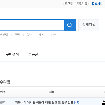
로그인
회원가입
모바일
로고
상세검색
부부팀
주말
당번
캐셔
청소
구매견적
부동산
수다방
번호
제목
공지
커뮤니티 게시판 이용에 대한 협조 및 당부 말씀
(41)