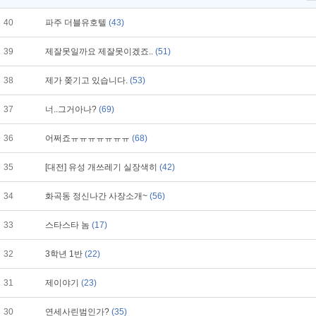
40
파주 더블유호텔
(43)
39
제잘못일까요 제잘못이겠죠..
(51)
38
제가 쫒기고 있습니다.
(53)
37
너..그거아나?
(69)
36
어쩌죠ㅠㅠㅠㅠㅠㅠㅠ
(68)
35
[대전] 유성 개쓰레기 실장색히
(42)
34
화곡동 정신나간 사장소개~
(56)
33
스타스타 놈
(17)
32
3학년 1반
(22)
31
제이야기
(23)
30
연세사린범인가?
(35)