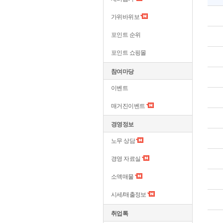
가위바위보
포인트 순위
포인트 쇼핑몰
참여마당
이벤트
매거진이벤트
경영정보
노무 상담
경영 자료실
소액매물
시세/매출정보
취업톡