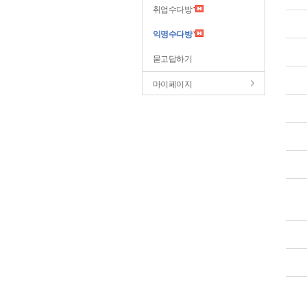
취업수다방
익명수다방
묻고답하기
마이페이지