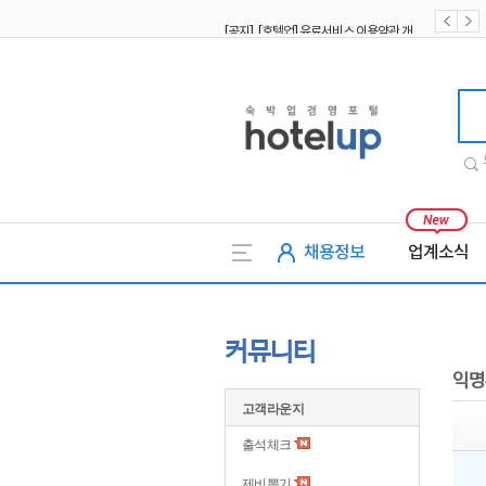
[공지] [호텔업] 유료서비스 이용약관 개정본2 (19.09.02)
[공지] [호텔업] 개인정보 처리방침 개정본2 (19.09.02)
호텔업
채용정보
업계소식
커뮤니티
익명
고객라운지
출석체크
제비뽑기