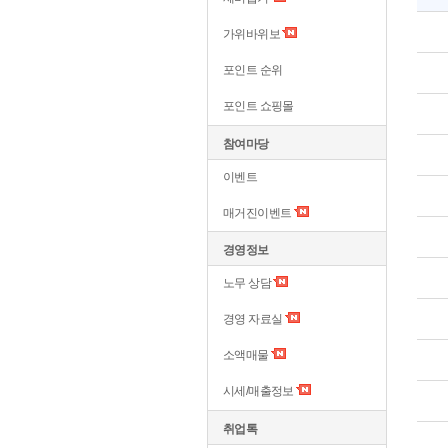
가위바위보
포인트 순위
포인트 쇼핑몰
참여마당
이벤트
매거진이벤트
경영정보
노무 상담
경영 자료실
소액매물
시세/매출정보
취업톡