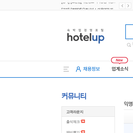
[공지] [호텔업] 유료서비스 이용약관 개정본2 (19.09.02)
[공지] [호텔업] 개인정보 처리방침 개정본2 (19.09.02)
호텔업
채용정보
업계소식
커뮤니티
익명
고객라운지
출석체크
제비뽑기