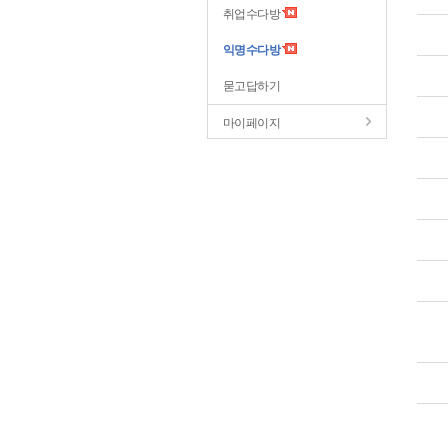
취업수다방
익명수다방
묻고답하기
마이페이지