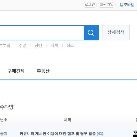
로그인
회원가입
모바일
로고
상세검색
부부팀
주말
당번
캐셔
청소
구매견적
부동산
수다방
번호
제목
공지
커뮤니티 게시판 이용에 대한 협조 및 당부 말씀
(41)