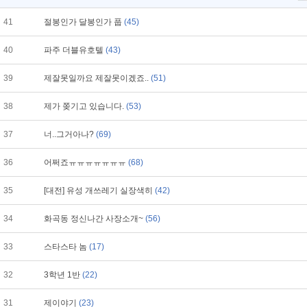
41
절봉인가 달봉인가 풉
(45)
40
파주 더블유호텔
(43)
39
제잘못일까요 제잘못이겠죠..
(51)
38
제가 쫒기고 있습니다.
(53)
37
너..그거아나?
(69)
36
어쩌죠ㅠㅠㅠㅠㅠㅠㅠ
(68)
35
[대전] 유성 개쓰레기 실장색히
(42)
34
화곡동 정신나간 사장소개~
(56)
33
스타스타 놈
(17)
32
3학년 1반
(22)
31
제이야기
(23)