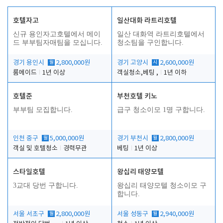
호텔자고
일산대화 라트리호텔
신규 용인자고호텔에서 메이
일산 대화역 라트리호텔에서
드 부부팀자매팀을 모십니다.
청소팀을 구인합니다.
경기 용인시
월
2,800,000원
경기 고양시
시
2,600,000원
룸메이드
1년 이상
객실청소,베팅 ,
1년 이하
호텔준
부천호텔 키노
부부팀 모집합니다.
급구 청소이모 1명 구합니다.
인천 중구
월
5,000,000원
경기 부천시
월
2,800,000원
객실 및 호텔청소
경력무관
베팅
1년 이상
스타일호텔
왕십리 태양모텔
3교대 당번 구합니다.
왕십리 태양모텔 청소이모 구
합니다.
서울 서초구
월
2,800,000원
서울 성동구
월
2,940,000원