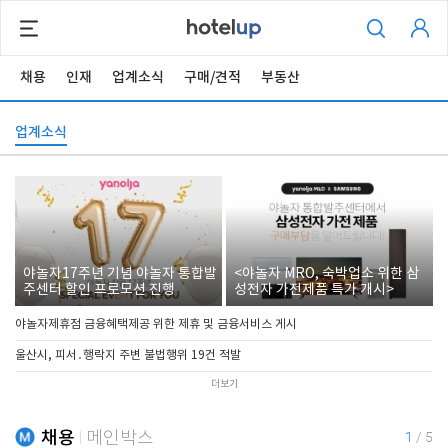
채용
인재
업계소식
구매/견적
부동산
업계소식
야놀자17주년 기념 야놀자 통합발
<야놀자 MRO, 숙박업소 위한 삼
주센터 할인 프로모션 진행
성전자 가전제품 특가 개시>
야놀자제휴점 금융혜택제공 위한 제휴 및 금융서비스 게시
울산시, 피서․행락지 주변 불법행위 19건 적발
더보기
채용
메인박스
1
/
5