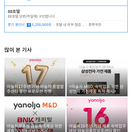
88호텔
88호텔 당번(격일제) 구인합니다
경기 용인시
월
3,200,000원
호텔 내 외부 점검 및 프런트 운영
경력무관
많이 본 기사
야놀자17주년 기념 야놀자 통합발
<야놀자 MRO, 숙박업소 위한 삼
주센터 할인 프로모션 진행
성전자 가전제품 특가 개시>
야놀자제휴점 금융혜택제공 위한
야놀자16주년 기념 제휴 숙박업주
제휴 및 금융서비스 게시
대상 야놀자통합발주센터 할인쿠