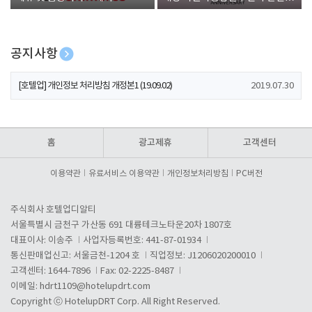
폰 증정
공지사항
[호텔업] 개인정보 처리방침 개정본2 (19.09.02)
2019.07.30
[호텔업] 개인정보 처리방침 개정본1 (19.09.02)
2019.07.30
[호텔업] 유료서비스 이용약관 개정본2 (19.09.02)
2019.07.30
홈
광고제휴
고객센터
이용약관
유료서비스 이용약관
개인정보처리방침
PC버전
주식회사 호텔업디알티
서울특별시 금천구 가산동 691 대륭테크노타운20차 1807호
대표이사: 이송주
사업자등록번호: 441-87-01934
통신판매업신고: 서울금천-1204 호
직업정보: J1206020200010
고객센터: 1644-7896
Fax: 02-2225-8487
이메일:
hdrt1109@hotelupdrt.com
Copyright ⓒ HotelupDRT Corp. All Right Reserved.