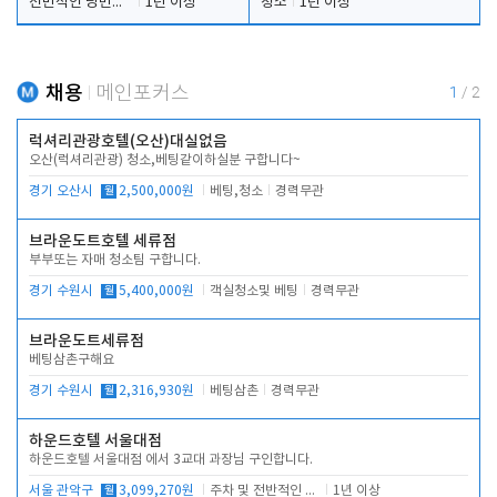
전반적인 당번업무
1년 이상
청소
1년 이상
채용
메인포커스
1
/
2
럭셔리관광호텔(오산)대실없음
오산(럭셔리관광) 청소,베팅같이하실분 구합니다~
경기 오산시
월
2,500,000원
베팅,청소
경력무관
브라운도트호텔 세류점
부부또는 자매 청소팀 구합니다.
경기 수원시
월
5,400,000원
객실청소및 베팅
경력무관
브라운도트세류점
베팅삼촌구해요
경기 수원시
월
2,316,930원
베팅삼촌
경력무관
하운드호텔 서울대점
하운드호텔 서울대점 에서 3교대 과장님 구인합니다.
서울 관악구
월
3,099,270원
주차 및 전반적인 당번업무
1년 이상