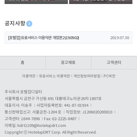
폰 증정
공지사항
[호텔업] 개인정보 처리방침 개정본1 (19.09.02)
2019.07.30
[호텔업] 유료서비스 이용약관 개정본2 (19.09.02)
2019.07.30
[호텔업] 개인정보 처리방침 개정본2 (19.09.02)
2019.07.30
홈
광고제휴
고객센터
이용약관
유료서비스 이용약관
개인정보처리방침
PC버전
주식회사 호텔업디알티
서울특별시 금천구 가산동 691 대륭테크노타운20차 1807호
대표이사: 이송주
사업자등록번호: 441-87-01934
통신판매업신고: 서울금천-1204 호
직업정보: J1206020200010
고객센터: 1644-7896
Fax: 02-2225-8487
이메일:
hdrt1109@hotelupdrt.com
Copyright ⓒ HotelupDRT Corp. All Right Reserved.