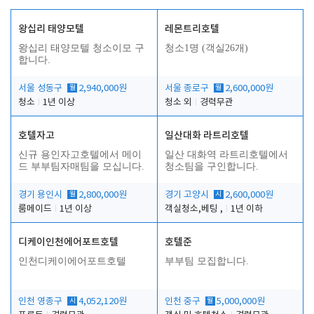
왕십리 태양모텔
레몬트리호텔
왕십리 태양모텔 청소이모 구
청소1명 (객실26개)
합니다.
서울 성동구
월
2,940,000원
서울 종로구
월
2,600,000원
청소
1년 이상
청소 외
경력무관
호텔자고
일산대화 라트리호텔
신규 용인자고호텔에서 메이
일산 대화역 라트리호텔에서
드 부부팀자매팀을 모십니다.
청소팀을 구인합니다.
경기 용인시
월
2,800,000원
경기 고양시
시
2,600,000원
룸메이드
1년 이상
객실청소,베팅 ,
1년 이하
디케이인천에어포트호텔
호텔준
인천디케이에어포트호텔
부부팀 모집합니다.
인천 영종구
시
4,052,120원
인천 중구
월
5,000,000원