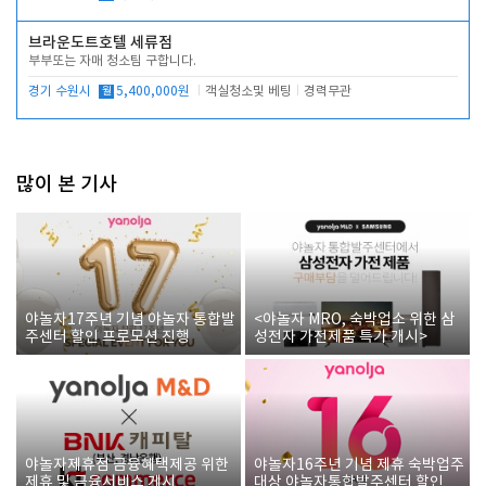
브라운도트호텔 세류점
부부또는 자매 청소팀 구합니다.
경기 수원시
월
5,400,000원
객실청소및 베팅
경력무관
많이 본 기사
야놀자17주년 기념 야놀자 통합발
<야놀자 MRO, 숙박업소 위한 삼
주센터 할인 프로모션 진행
성전자 가전제품 특가 개시>
야놀자제휴점 금융혜택제공 위한
야놀자16주년 기념 제휴 숙박업주
제휴 및 금융서비스 게시
대상 야놀자통합발주센터 할인쿠