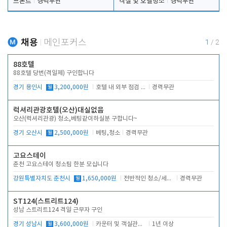
프론트
경력무관
객실 및 호텔청소
경력무관
채용
메인포커스
1
/
2
88호텔
88호텔 당번(격일제) 구인합니다
경기 용인시
월
3,200,000원
호텔 내 외부 점검 및 프런트 운영
경력무관
럭셔리관광호텔(오산)대실없음
오산(럭셔리관광) 청소,베팅같이하실분 구합니다~
경기 오산시
월
2,500,000원
베팅,청소
경력무관
고요스테이
춘천 고요스테이 청소팀 한분 모십니다
강원특별자치도 춘천시
월
1,650,000원
전반적인 청소/세탁업무
경력무관
ST124(스트리트124)
성남 스트리트124 격일 근무자 구인
경기 성남시
월
3,600,000원
카운터 및 객실관리 전반
1년 이상