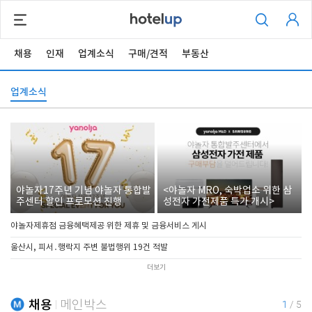
채용
인재
업계소식
구매/견적
부동산
업계소식
야놀자17주년 기념 야놀자 통합발
<야놀자 MRO, 숙박업소 위한 삼
주센터 할인 프로모션 진행
성전자 가전제품 특가 개시>
야놀자제휴점 금융혜택제공 위한 제휴 및 금융서비스 게시
울산시, 피서․행락지 주변 불법행위 19건 적발
더보기
채용
메인박스
1
/
5