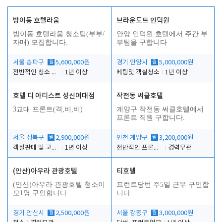
방이동 호텔라움
브라운도트 인덕원
방이동 호텔라움 청소팀(부부/
안양 인덕원 호텔에서 주간 부
자매) 모집합니다.
부팀을 구합니다
서울 송파구
월
5,600,000원
경기 안양시
월
5,000,000원
전반적인 청소 업무(객실청소.객실정리)
1년 이상
베팅및 객실청소
1년 이상
호텔 디 아티스트 성신여대점
작전동 써클호텔
3교대 프론트(격,비,비)
계양구 작전동 써클호텔에서
프론트 직원 구합니다.
서울 성북구
월
2,900,000원
인천 계양구
월
3,200,000원
객실판매 및 고객응대
1년 이상
전반적인 프론트 업무
경력무관
(안산)아우라 관광호텔
티호텔
(안산)아우라 관광호텔 청소이
프런트당번 주5일 근무 구인합
모1명 구인합니다.
니다
경기 안산시
월
2,500,000원
서울 강동구
월
3,000,000원