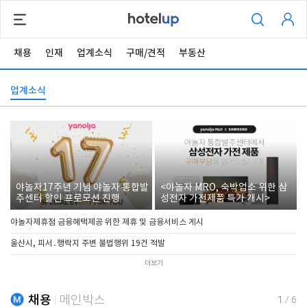
채용
인재
업계소식
구매/견적
부동산
업계소식
야놀자17주년 기념 야놀자 통합발
<야놀자 MRO, 숙박업소 위한 삼
주센터 할인 프로모션 진행
성전자 가전제품 특가 개시>
야놀자제휴점 금융혜택제공 위한 제휴 및 금융서비스 게시
울산시, 피서․행락지 주변 불법행위 19건 적발
더보기
채용
메인박스
1
/
6