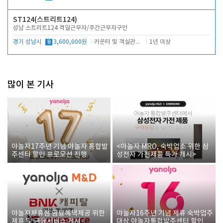
ST124(스트리트124)
성남 스트리트124 격일근무자/주간근무자구인
경기 성남시
월
3,600,000원
카운터 및 객실관리 전반
1년 이상
많이 본 기사
야놀자17주년 기념 야놀자 통합발
<야놀자 MRO, 숙박업소 위한 삼
주센터 할인 프로모션 진행
성전자 가전제품 특가 개시>
야놀자제휴점 금융혜택제공 위한
야놀자16주년 기념 제휴 숙박업주
제휴 및 금융서비스 게시
대상 야놀자통합발주센터 할인쿠