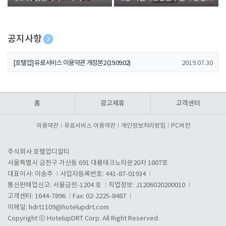
폰 증정
공지사항
[호텔업] 개인정보 처리방침 개정본1 (19.09.02)
2019.07.30
[호텔업] 유료서비스 이용약관 개정본2 (19.09.02)
2019.07.30
[호텔업] 개인정보 처리방침 개정본2 (19.09.02)
2019.07.30
홈
광고제휴
고객센터
이용약관
유료서비스 이용약관
개인정보처리방침
PC버전
주식회사 호텔업디알티
서울특별시 금천구 가산동 691 대륭테크노타운20차 1807호
대표이사: 이송주
사업자등록번호: 441-87-01934
통신판매업신고: 서울금천-1204 호
직업정보: J1206020200010
고객센터: 1644-7896
Fax: 02-2225-8487
이메일:
hdrt1109@hotelupdrt.com
Copyright ⓒ HotelupDRT Corp. All Right Reserved.