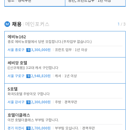
청소
경력무관
당번, 프런트업무
1년 이상
채용
메인포커스
1
/
3
에비뉴162
종로 에비뉴호텔에서 당번 모집합니다.(주차업무 없습니다.)
서울 종로구
월
3,300,000원
프런트 업무
1년 이상
쎄비앙 호텔
((신규채용)) 3교대 캐셔 구인합니다
서울 구로구
월
2,948,820원
캐셔
1년 이상
S호텔
화곡S호텔 주방이모 구합니다
서울 강서구
월
2,300,000원
주방
경력무관
호텔더클래스
이천 호텔더클래스 부부팀 구합니다.
경기 이천시
월
2,700,000원
부부팀 모십니다.
경력무관