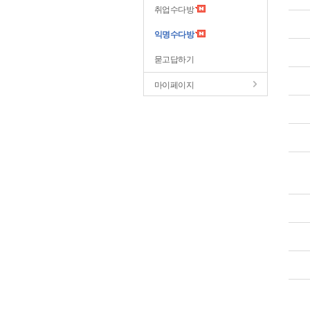
취업수다방
익명수다방
묻고답하기
마이페이지