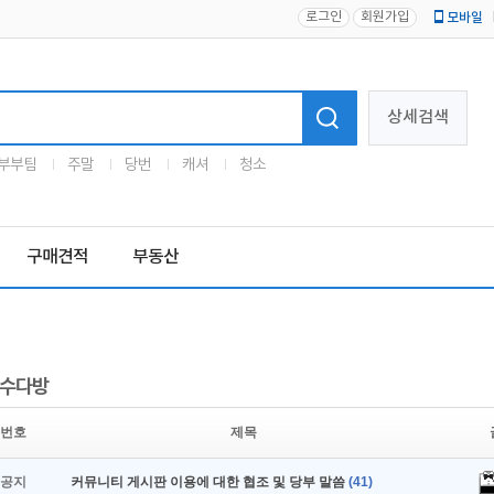
로그인
회원가입
모바일
로고
상세검색
부부팀
주말
당번
캐셔
청소
구매견적
부동산
수다방
번호
제목
공지
커뮤니티 게시판 이용에 대한 협조 및 당부 말씀
(41)