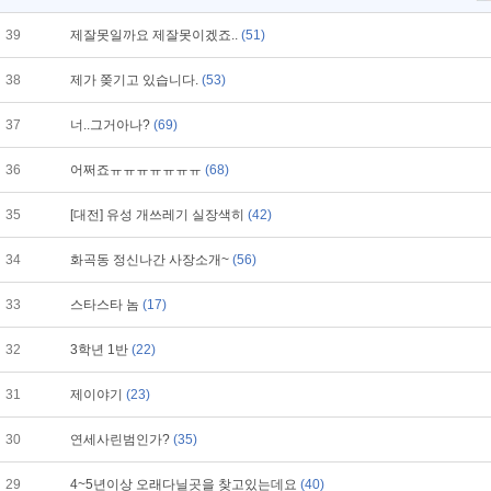
39
제잘못일까요 제잘못이겠죠..
(51)
38
제가 쫒기고 있습니다.
(53)
37
너..그거아나?
(69)
36
어쩌죠ㅠㅠㅠㅠㅠㅠㅠ
(68)
35
[대전] 유성 개쓰레기 실장색히
(42)
34
화곡동 정신나간 사장소개~
(56)
33
스타스타 놈
(17)
32
3학년 1반
(22)
31
제이야기
(23)
30
연세사린범인가?
(35)
29
4~5년이상 오래다닐곳을 찾고있는데요
(40)