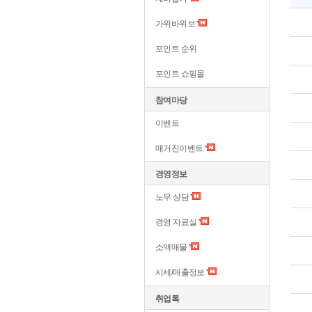
가위바위보
포인트 순위
포인트 쇼핑몰
참여마당
이벤트
매거진이벤트
경영정보
노무 상담
경영 자료실
소액매물
시세/매출정보
취업톡