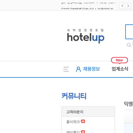
[공지] [호텔업] 유료서비스 이용약관 개정본2 (19.09.02)
[공지] [호텔업] 개인정보 처리방침 개정본2 (19.09.02)
호텔업
채용정보
업계소식
커뮤니티
익명
고객라운지
출석체크
제비뽑기