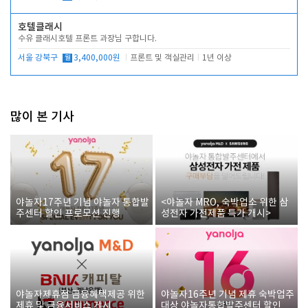
호텔클래시
수유 클래시호텔 프론트 과장님 구합니다.
서울 강북구
월
3,400,000원
프론트 및 객실관리
1년 이상
많이 본 기사
야놀자17주년 기념 야놀자 통합발
<야놀자 MRO, 숙박업소 위한 삼
주센터 할인 프로모션 진행
성전자 가전제품 특가 개시>
야놀자제휴점 금융혜택제공 위한
야놀자16주년 기념 제휴 숙박업주
제휴 및 금융서비스 게시
대상 야놀자통합발주센터 할인쿠