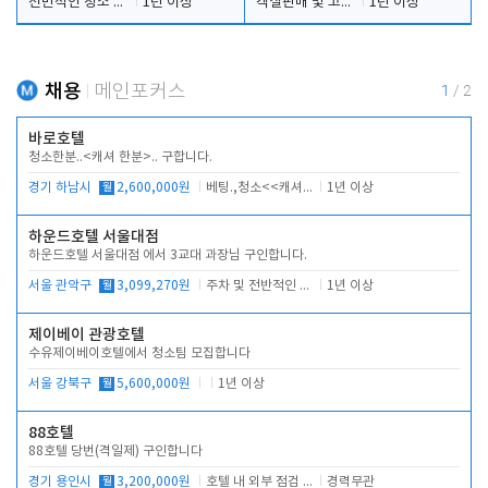
전반적인 청소 업무(객실청소.객실정리)
1년 이상
객실판매 및 고객응대
1년 이상
채용
메인포커스
1
/
2
바로호텔
청소한분..<캐셔 한분>.. 구합니다.
경기 하남시
월
2,600,000원
베팅.,청소<<캐셔 모셔봅니다.
1년 이상
하운드호텔 서울대점
하운드호텔 서울대점 에서 3교대 과장님 구인합니다.
서울 관악구
월
3,099,270원
주차 및 전반적인 당번업무
1년 이상
제이베이 관광호텔
수유제이베이호텔에서 청소팀 모집합니다
서울 강북구
월
5,600,000원
1년 이상
88호텔
88호텔 당번(격일제) 구인합니다
경기 용인시
월
3,200,000원
호텔 내 외부 점검 및 프런트 운영
경력무관