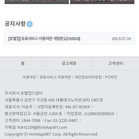
폰 증정
공지사항
[호텔업] 개인정보 처리방침 개정본1 (19.09.02)
2019.07.30
[호텔업] 유료서비스 이용약관 개정본2 (19.09.02)
2019.07.30
[호텔업] 개인정보 처리방침 개정본2 (19.09.02)
2019.07.30
홈
광고제휴
고객센터
이용약관
유료서비스 이용약관
개인정보처리방침
PC버전
주식회사 호텔업디알티
서울특별시 금천구 가산동 691 대륭테크노타운20차 1807호
대표이사: 이송주
사업자등록번호: 441-87-01934
통신판매업신고: 서울금천-1204 호
직업정보: J1206020200010
고객센터: 1644-7896
Fax: 02-2225-8487
이메일:
hdrt1109@hotelupdrt.com
Copyright ⓒ HotelupDRT Corp. All Right Reserved.