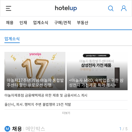
채용
인재
업계소식
구매/견적
부동산
업계소식
야놀자17주년 기념 야놀자 통합발
<야놀자 MRO, 숙박업소 위한 삼
주센터 할인 프로모션 진행
성전자 가전제품 특가 개시>
야놀자제휴점 금융혜택제공 위한 제휴 및 금융서비스 게시
울산시, 피서․행락지 주변 불법행위 19건 적발
더보기
채용
메인박스
1
/
5