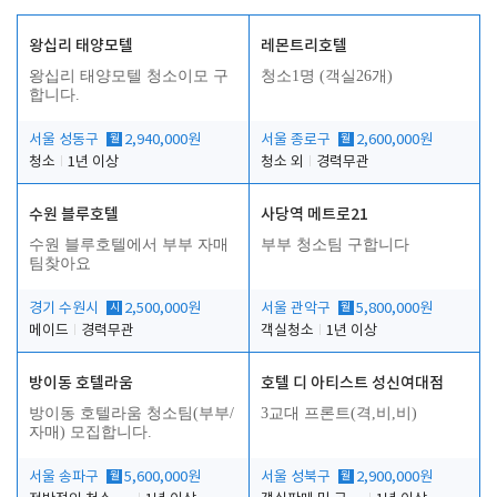
왕십리 태양모텔
레몬트리호텔
왕십리 태양모텔 청소이모 구
청소1명 (객실26개)
합니다.
서울 성동구
월
2,940,000원
서울 종로구
월
2,600,000원
청소
1년 이상
청소 외
경력무관
수원 블루호텔
사당역 메트로21
수원 블루호텔에서 부부 자매
부부 청소팀 구합니다
팀찾아요
경기 수원시
시
2,500,000원
서울 관악구
월
5,800,000원
메이드
경력무관
객실청소
1년 이상
방이동 호텔라움
호텔 디 아티스트 성신여대점
방이동 호텔라움 청소팀(부부/
3교대 프론트(격,비,비)
자매) 모집합니다.
서울 송파구
월
5,600,000원
서울 성북구
월
2,900,000원