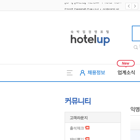
[공지] [호텔업] 유료서비스 이용약관 개정본2 (19.09.02)
[공지] [호텔업] 개인정보 처리방침 개정본2 (19.09.02)
호텔업
채용정보
업계소식
커뮤니티
익명
고객라운지
출석체크
제비뽑기