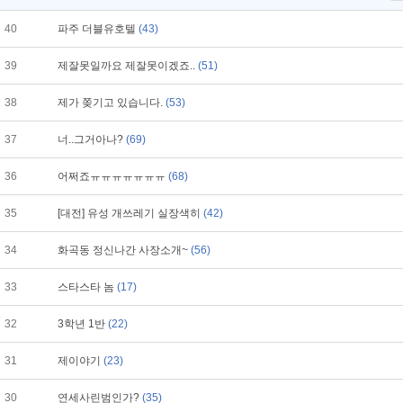
40
파주 더블유호텔
(43)
39
제잘못일까요 제잘못이겠죠..
(51)
38
제가 쫒기고 있습니다.
(53)
37
너..그거아나?
(69)
36
어쩌죠ㅠㅠㅠㅠㅠㅠㅠ
(68)
35
[대전] 유성 개쓰레기 실장색히
(42)
34
화곡동 정신나간 사장소개~
(56)
33
스타스타 놈
(17)
32
3학년 1반
(22)
31
제이야기
(23)
30
연세사린범인가?
(35)