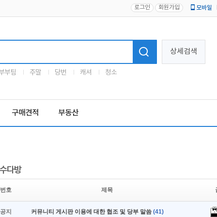
로그인
회원가입
모바일
로고
상세검색
부부팀
주말
당번
캐셔
청소
구매견적
부동산
수다방
번호
제목
공지
커뮤니티 게시판 이용에 대한 협조 및 당부 말씀
(41)