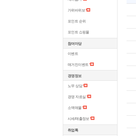
가위바위보
포인트 순위
포인트 쇼핑몰
참여마당
이벤트
매거진이벤트
경영정보
노무 상담
경영 자료실
소액매물
시세/매출정보
취업톡