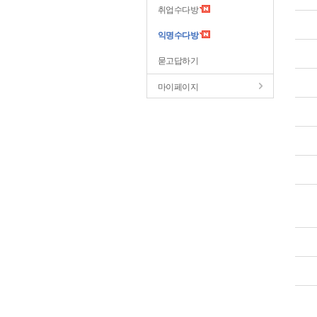
취업수다방
익명수다방
묻고답하기
마이페이지