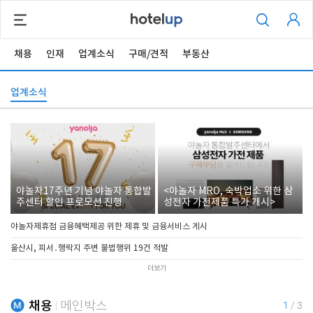
채용
인재
업계소식
구매/견적
부동산
업계소식
야놀자17주년 기념 야놀자 통합발
<야놀자 MRO, 숙박업소 위한 삼
주센터 할인 프로모션 진행
성전자 가전제품 특가 개시>
야놀자제휴점 금융혜택제공 위한 제휴 및 금융서비스 게시
울산시, 피서․행락지 주변 불법행위 19건 적발
더보기
채용
메인박스
1
/
3