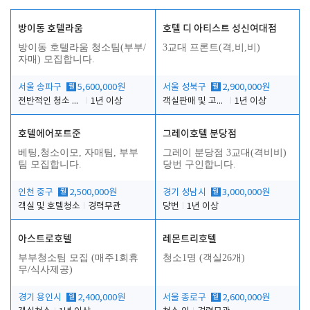
방이동 호텔라움
호텔 디 아티스트 성신여대점
방이동 호텔라움 청소팀(부부/
3교대 프론트(격,비,비)
자매) 모집합니다.
서울 송파구
월
5,600,000원
서울 성북구
월
2,900,000원
전반적인 청소 업무(객실청소.객실정리)
1년 이상
객실판매 및 고객응대
1년 이상
호텔에어포트준
그레이호텔 분당점
베팅,청소이모, 자매팀, 부부
그레이 분당점 3교대(격비비)
팀 모집합니다.
당번 구인합니다.
인천 중구
월
2,500,000원
경기 성남시
월
3,000,000원
객실 및 호텔청소
경력무관
당번
1년 이상
아스트로호텔
레몬트리호텔
부부청소팀 모집 (매주1회휴
청소1명 (객실26개)
무/식사제공)
경기 용인시
월
2,400,000원
서울 종로구
월
2,600,000원