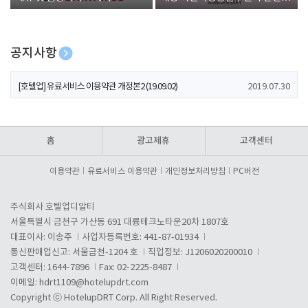
폰 증정
공지사항
[호텔업] 개인정보 처리방침 개정본1 (19.09.02)
2019.07.30
[호텔업] 유료서비스 이용약관 개정본2 (19.09.02)
2019.07.30
[호텔업] 개인정보 처리방침 개정본2 (19.09.02)
2019.07.30
홈
광고제휴
고객센터
이용약관
유료서비스 이용약관
개인정보처리방침
PC버전
주식회사 호텔업디알티
서울특별시 금천구 가산동 691 대륭테크노타운20차 1807호
대표이사: 이송주
사업자등록번호: 441-87-01934
통신판매업신고: 서울금천-1204 호
직업정보: J1206020200010
고객센터: 1644-7896
Fax: 02-2225-8487
이메일:
hdrt1109@hotelupdrt.com
Copyright ⓒ HotelupDRT Corp. All Right Reserved.