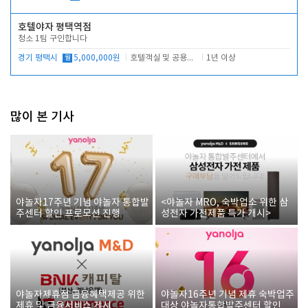
호텔야자 평택역점
청소 1팀 구인합니다
경기 평택시
월
5,000,000원
호텔객실 및 공용시설 청소 관리
1년 이상
많이 본 기사
야놀자17주년 기념 야놀자 통합발
<야놀자 MRO, 숙박업소 위한 삼
주센터 할인 프로모션 진행
성전자 가전제품 특가 개시>
야놀자제휴점 금융혜택제공 위한
야놀자16주년 기념 제휴 숙박업주
제휴 및 금융서비스 게시
대상 야놀자통합발주센터 할인쿠