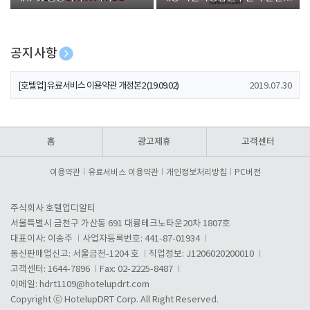
폰 증정
공지사항
[호텔업] 개인정보 처리방침 개정본1 (19.09.02)
2019.07.30
[호텔업] 유료서비스 이용약관 개정본2 (19.09.02)
2019.07.30
[호텔업] 개인정보 처리방침 개정본2 (19.09.02)
2019.07.30
홈
광고제휴
고객센터
이용약관
유료서비스 이용약관
개인정보처리방침
PC버전
주식회사 호텔업디알티
서울특별시 금천구 가산동 691 대륭테크노타운20차 1807호
대표이사: 이송주
사업자등록번호: 441-87-01934
통신판매업신고: 서울금천-1204 호
직업정보: J1206020200010
고객센터: 1644-7896
Fax: 02-2225-8487
이메일:
hdrt1109@hotelupdrt.com
Copyright ⓒ HotelupDRT Corp. All Right Reserved.