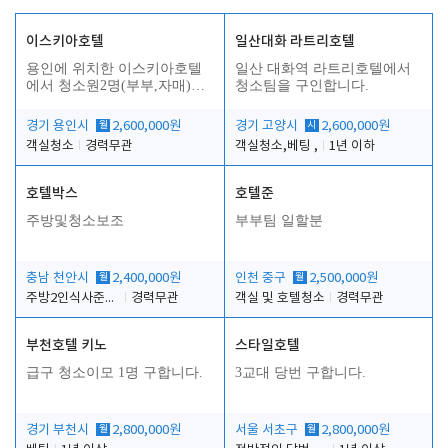
이스키아호텔
일산대화 라트리호텔
용인에 위치한 이스키아호텔
일산 대화역 라트리호텔에서
에서 청소원2명(부부,자매)을
청소팀을 구인합니다.
모집합니다..
경기 용인시
월
2,600,000원
경기 고양시
시
2,600,000원
객실청소
경력무관
객실청소,베팅 ,
1년 이하
호텔박스
호텔준
주방및청소보조
부부팀 일할분
충남 천안시
월
2,400,000원
인천 중구
월
2,500,000원
주방2인식사준비및청소린렌보조
경력무관
객실 및 호텔청소
경력무관
부천호텔 키노
스타일호텔
급구 청소이모 1명 구합니다.
3교대 당번 구합니다.
경기 부천시
월
2,800,000원
서울 서초구
월
2,800,000원