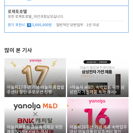
로제토호텔
포천 로제토호텔_야간과장님모십니다.
경기 포천시
월
3,000,000원
일반적인 당번업무
1년 이상
많이 본 기사
야놀자17주년 기념 야놀자 통합발
<야놀자 MRO, 숙박업소 위한 삼
주센터 할인 프로모션 진행
성전자 가전제품 특가 개시>
야놀자제휴점 금융혜택제공 위한
야놀자16주년 기념 제휴 숙박업주
제휴 및 금융서비스 게시
대상 야놀자통합발주센터 할인쿠