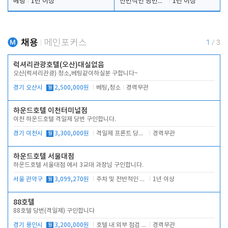
베팅
1년 이상
전반적인 당번업무
1년 이상
채용
메인포커스
1
/
3
럭셔리관광호텔(오산)대실없음
오산(럭셔리관광) 청소,베팅같이하실분 구합니다~
경기 오산시
월
2,500,000원
베팅,청소
경력무관
하운드호텔 이천터미널점
이천 하운드호텔 격일제 당번 구인합니다.
경기 이천시
월
3,300,000원
격일제 프론트 당번 업무로 주차 및 객실 점검
경력무관
하운드호텔 서울대점
하운드호텔 서울대점 에서 3교대 과장님 구인합니다.
서울 관악구
월
3,099,270원
주차 및 전반적인 당번업무
1년 이상
88호텔
88호텔 당번(격일제) 구인합니다
경기 용인시
월
3,200,000원
호텔 내 외부 점검 및 프런트 운영
경력무관