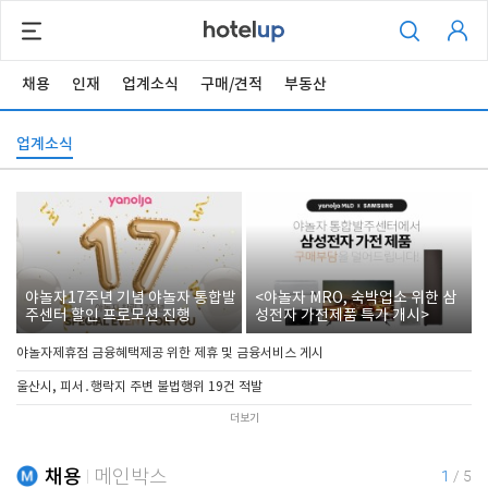
채용
인재
업계소식
구매/견적
부동산
업계소식
야놀자17주년 기념 야놀자 통합발
<야놀자 MRO, 숙박업소 위한 삼
주센터 할인 프로모션 진행
성전자 가전제품 특가 개시>
야놀자제휴점 금융혜택제공 위한 제휴 및 금융서비스 게시
울산시, 피서․행락지 주변 불법행위 19건 적발
더보기
채용
메인박스
1
/
5