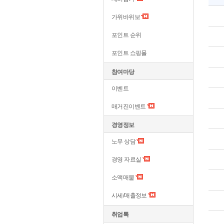
가위바위보
포인트 순위
포인트 쇼핑몰
참여마당
이벤트
매거진이벤트
경영정보
노무 상담
경영 자료실
소액매물
시세/매출정보
취업톡