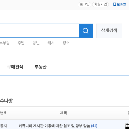
로그인
회원가입
모바일
로고
상세검색
부부팀
주말
당번
캐셔
청소
구매견적
부동산
수다방
번호
제목
공지
커뮤니티 게시판 이용에 대한 협조 및 당부 말씀
(41)