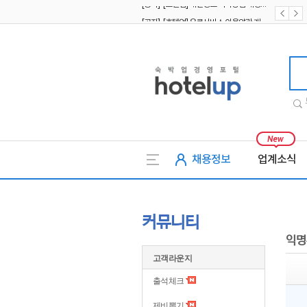
[공지] [호텔업] 유료서비스 이용약관 개정본2 (19.09.02)
[공지] [호텔업] 개인정보 처리방침 개정본2 (19.09.02)
호텔업
채용정보
업계소식
커뮤니티
익명
고객라운지
출석체크
제비뽑기