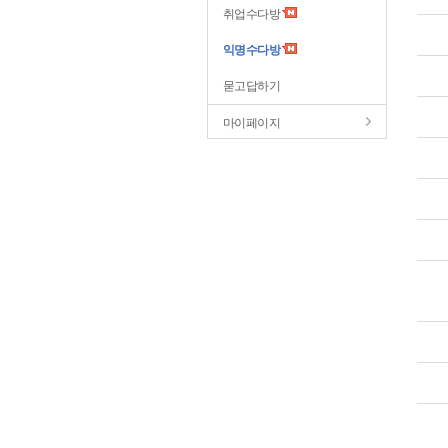
취업수다방
익명수다방
묻고답하기
마이페이지