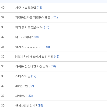
40
파주 더블유호텔
(43)
39
제잘못일까요 제잘못이겠죠..
(51)
38
제가 쫒기고 있습니다.
(53)
37
너..그거아나?
(69)
36
어쩌죠ㅠㅠㅠㅠㅠㅠㅠ
(68)
35
[대전] 유성 개쓰레기 실장색히
(42)
34
화곡동 정신나간 사장소개~
(56)
33
스타스타 놈
(17)
32
3학년 1반
(22)
31
제이야기
(23)
30
연세사린범인가?
(35)