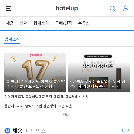
채용
인재
업계소식
구매/견적
부동산
업계소식
야놀자17주년 기념 야놀자 통합발
<야놀자 MRO, 숙박업소 위한 삼
주센터 할인 프로모션 진행
성전자 가전제품 특가 개시>
야놀자제휴점 금융혜택제공 위한 제휴 및 금융서비스 게시
울산시, 피서․행락지 주변 불법행위 19건 적발
더보기
채용
메인박스
1
/
3