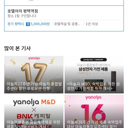
호텔야자 평택역점
청소 1팀 구인합니다
경기 평택시
월
5,000,000원
호텔객실 및 공용시설 청소 관리
1년 이상
많이 본 기사
야놀자17주년 기념 야놀자 통합발
<야놀자 MRO, 숙박업소 위한 삼
주센터 할인 프로모션 진행
성전자 가전제품 특가 개시>
야놀자제휴점 금융혜택제공 위한
야놀자16주년 기념 제휴 숙박업주
제휴 및 금융서비스 게시
대상 야놀자통합발주센터 할인쿠