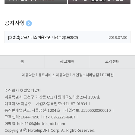
폰 증정
공지사항
[호텔업] 개인정보 처리방침 개정본1 (19.09.02)
2019.07.30
[호텔업] 유료서비스 이용약관 개정본2 (19.09.02)
2019.07.30
[호텔업] 개인정보 처리방침 개정본2 (19.09.02)
2019.07.30
홈
광고제휴
고객센터
이용약관
유료서비스 이용약관
개인정보처리방침
PC버전
주식회사 호텔업디알티
서울특별시 금천구 가산동 691 대륭테크노타운20차 1807호
대표이사: 이송주
사업자등록번호: 441-87-01934
통신판매업신고: 서울금천-1204 호
직업정보: J1206020200010
고객센터: 1644-7896
Fax: 02-2225-8487
이메일:
hdrt1109@hotelupdrt.com
Copyright ⓒ HotelupDRT Corp. All Right Reserved.