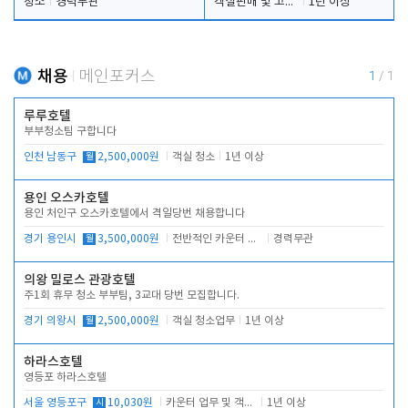
청소
경력무관
객실판매 및 고객응대
1년 이상
채용
메인포커스
1
/
1
루루호텔
부부청소팀 구합니다
인천 남동구
월
2,500,000원
객실 청소
1년 이상
용인 오스카호텔
용인 처인구 오스카호텔에서 격일당번 채용합니다
경기 용인시
월
3,500,000원
전반적인 카운터 업무
경력무관
의왕 밀로스 관광호텔
주1회 휴무 청소 부부팀, 3교대 당번 모집합니다.
경기 의왕시
월
2,500,000원
객실 청소업무
1년 이상
하라스호텔
영등포 하라스호텔
서울 영등포구
시
10,030원
카운터 업무 및 객실관리(청소상태 확인, 객실판매)
1년 이상