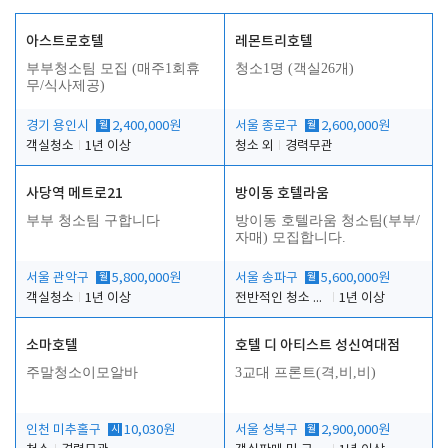
아스트로호텔
레몬트리호텔
부부청소팀 모집 (매주1회휴
청소1명 (객실26개)
무/식사제공)
경기 용인시
월
2,400,000원
서울 종로구
월
2,600,000원
객실청소
1년 이상
청소 외
경력무관
사당역 메트로21
방이동 호텔라움
부부 청소팀 구합니다
방이동 호텔라움 청소팀(부부/
자매) 모집합니다.
서울 관악구
월
5,800,000원
서울 송파구
월
5,600,000원
객실청소
1년 이상
전반적인 청소 업무(객실청소.객실정리)
1년 이상
소마호텔
호텔 디 아티스트 성신여대점
주말청소이모알바
3교대 프론트(격,비,비)
인천 미추홀구
시
10,030원
서울 성북구
월
2,900,000원