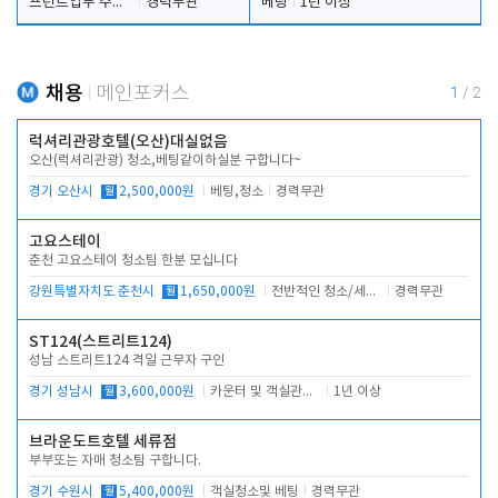
프런트업무 주간, 야간
경력무관
베팅
1년 이상
채용
메인포커스
1
/
2
럭셔리관광호텔(오산)대실없음
오산(럭셔리관광) 청소,베팅같이하실분 구합니다~
경기 오산시
월
2,500,000원
베팅,청소
경력무관
고요스테이
춘천 고요스테이 청소팀 한분 모십니다
강원특별자치도 춘천시
월
1,650,000원
전반적인 청소/세탁업무
경력무관
ST124(스트리트124)
성남 스트리트124 격일 근무자 구인
경기 성남시
월
3,600,000원
카운터 및 객실관리 전반
1년 이상
브라운도트호텔 세류점
부부또는 자매 청소팀 구합니다.
경기 수원시
월
5,400,000원
객실청소및 베팅
경력무관