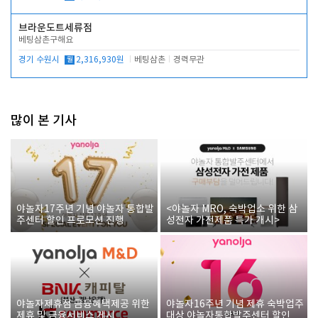
브라운도트세류점
베팅삼촌구해요
경기 수원시
월
2,316,930원
베팅삼촌
경력무관
많이 본 기사
야놀자17주년 기념 야놀자 통합발
<야놀자 MRO, 숙박업소 위한 삼
주센터 할인 프로모션 진행
성전자 가전제품 특가 개시>
야놀자제휴점 금융혜택제공 위한
야놀자16주년 기념 제휴 숙박업주
제휴 및 금융서비스 게시
대상 야놀자통합발주센터 할인쿠