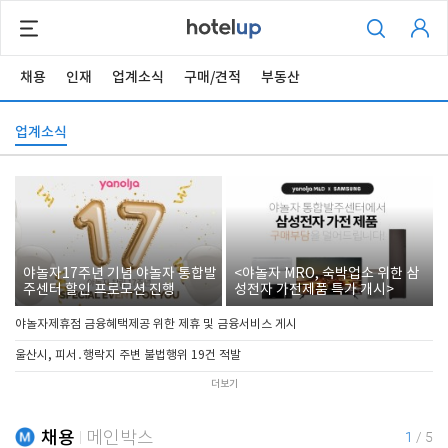
채용
인재
업계소식
구매/견적
부동산
업계소식
야놀자17주년 기념 야놀자 통합발
<야놀자 MRO, 숙박업소 위한 삼
주센터 할인 프로모션 진행
성전자 가전제품 특가 개시>
야놀자제휴점 금융혜택제공 위한 제휴 및 금융서비스 게시
울산시, 피서․행락지 주변 불법행위 19건 적발
더보기
채용
메인박스
1
/
5