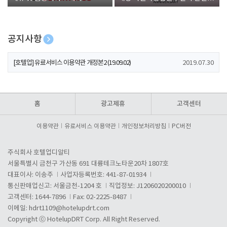
폰 증정
공지사항
[호텔업] 개인정보 처리방침 개정본1 (19.09.02)
2019.07.30
[호텔업] 유료서비스 이용약관 개정본2 (19.09.02)
2019.07.30
[호텔업] 개인정보 처리방침 개정본2 (19.09.02)
2019.07.30
홈
광고제휴
고객센터
이용약관
유료서비스 이용약관
개인정보처리방침
PC버전
주식회사 호텔업디알티
서울특별시 금천구 가산동 691 대륭테크노타운20차 1807호
대표이사: 이송주
사업자등록번호: 441-87-01934
통신판매업신고: 서울금천-1204 호
직업정보: J1206020200010
고객센터: 1644-7896
Fax: 02-2225-8487
이메일:
hdrt1109@hotelupdrt.com
Copyright ⓒ HotelupDRT Corp. All Right Reserved.