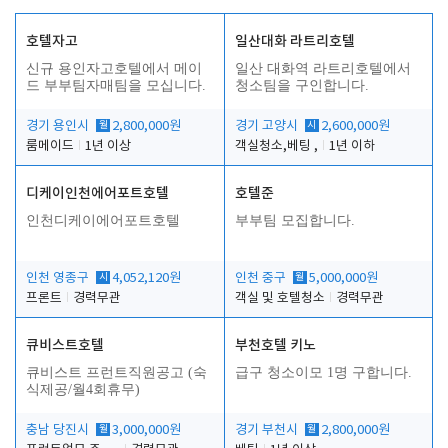
호텔자고
일산대화 라트리호텔
신규 용인자고호텔에서 메이
일산 대화역 라트리호텔에서
드 부부팀자매팀을 모십니다.
청소팀을 구인합니다.
경기 용인시
월
2,800,000원
경기 고양시
시
2,600,000원
룸메이드
1년 이상
객실청소,베팅 ,
1년 이하
디케이인천에어포트호텔
호텔준
인천디케이에어포트호텔
부부팀 모집합니다.
인천 영종구
시
4,052,120원
인천 중구
월
5,000,000원
프론트
경력무관
객실 및 호텔청소
경력무관
큐비스트호텔
부천호텔 키노
큐비스트 프런트직원공고 (숙
급구 청소이모 1명 구합니다.
식제공/월4회휴무)
충남 당진시
월
3,000,000원
경기 부천시
월
2,800,000원