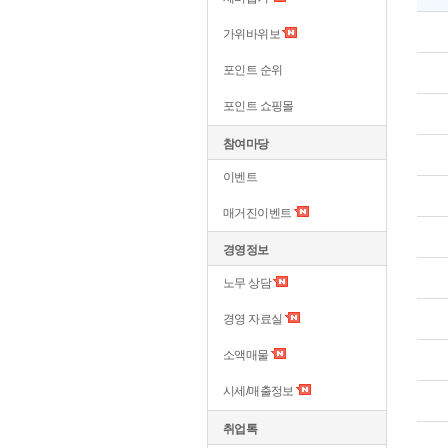
가위바위보
포인트 순위
포인트 쇼핑몰
참여마당
이벤트
매거진이벤트
경영정보
노무 상담
경영 자료실
소액매물
시세/매출정보
취업톡