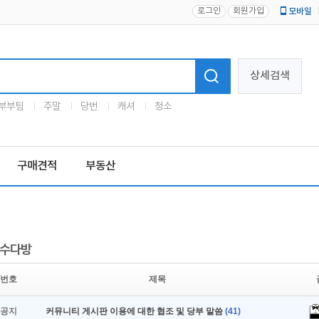
로그인
회원가입
모바일
로고
상세검색
부부팀
주말
당번
캐셔
청소
구매견적
부동산
수다방
번호
제목
공지
커뮤니티 게시판 이용에 대한 협조 및 당부 말씀
(41)