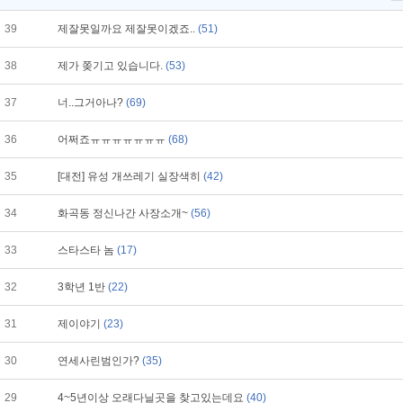
39
제잘못일까요 제잘못이겠죠..
(51)
38
제가 쫒기고 있습니다.
(53)
37
너..그거아나?
(69)
36
어쩌죠ㅠㅠㅠㅠㅠㅠㅠ
(68)
35
[대전] 유성 개쓰레기 실장색히
(42)
34
화곡동 정신나간 사장소개~
(56)
33
스타스타 놈
(17)
32
3학년 1반
(22)
31
제이야기
(23)
30
연세사린범인가?
(35)
29
4~5년이상 오래다닐곳을 찾고있는데요
(40)