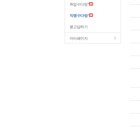
취업수다방
익명수다방
묻고답하기
마이페이지