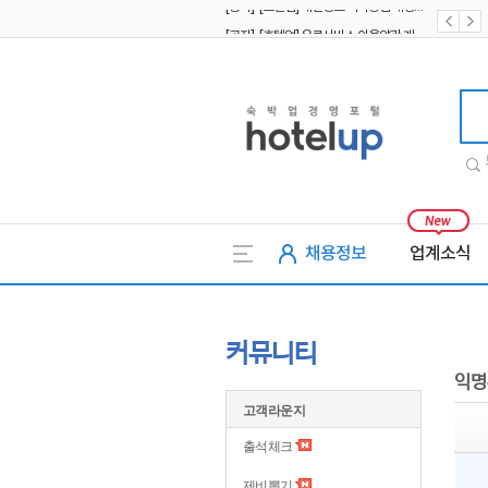
[공지] [호텔업] 유료서비스 이용약관 개정본2 (19.09.02)
[공지] [호텔업] 개인정보 처리방침 개정본2 (19.09.02)
호텔업
채용정보
업계소식
커뮤니티
익명
고객라운지
출석체크
제비뽑기